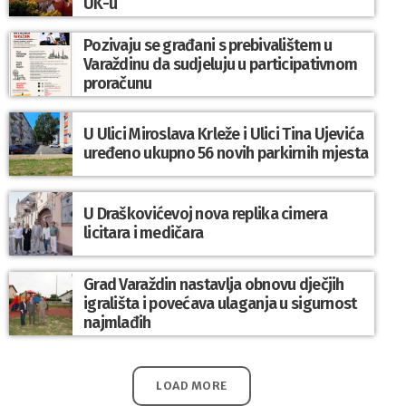
UK-u
Pozivaju se građani s prebivalištem u
Varaždinu da sudjeluju u participativnom
proračunu
U Ulici Miroslava Krleže i Ulici Tina Ujevića
uređeno ukupno 56 novih parkirnih mjesta
U Draškovićevoj nova replika cimera
licitara i medičara
Grad Varaždin nastavlja obnovu dječjih
igrališta i povećava ulaganja u sigurnost
najmlađih
LOAD MORE