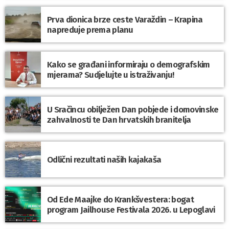
Prva dionica brze ceste Varaždin – Krapina
napreduje prema planu
Kako se građani informiraju o demografskim
mjerama? Sudjelujte u istraživanju!
U Sračincu obilježen Dan pobjede i domovinske
zahvalnosti te Dan hrvatskih branitelja
Odlični rezultati naših kajakaša
Od Ede Maajke do Krankšvestera: bogat
program Jailhouse Festivala 2026. u Lepoglavi