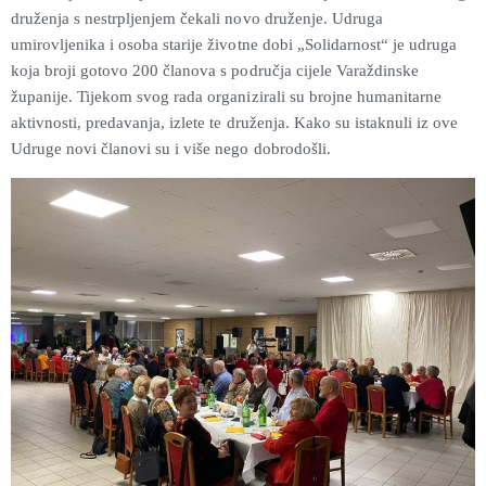
druženja s nestrpljenjem čekali novo druženje. Udruga
umirovljenika i osoba starije životne dobi „Solidarnost“ je udruga
koja broji gotovo 200 članova s područja cijele Varaždinske
županije. Tijekom svog rada organizirali su brojne humanitarne
aktivnosti, predavanja, izlete te druženja. Kako su istaknuli iz ove
Udruge novi članovi su i više nego dobrodošli.