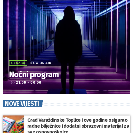
GLAZBA
NOW ON AIR
Noćni program
21:00 - 00:00
access_time
NOVE VIJESTI
Grad Varaždinske Toplice i ove godine osigurao
radne bilježnice i dodatni obrazovni materijal za
sve osnovnoškolce