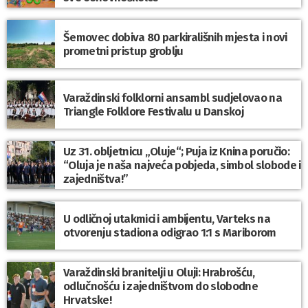
Šemovec dobiva 80 parkirališnih mjesta i novi
prometni pristup groblju
Varaždinski folklorni ansambl sudjelovao na
Triangle Folklore Festivalu u Danskoj
Uz 31. obljetnicu „Oluje“; Puja iz Knina poručio:
“Oluja je naša najveća pobjeda, simbol slobode i
zajedništva!”
U odličnoj utakmici i ambijentu, Varteks na
otvorenju stadiona odigrao 1:1 s Mariborom
Varaždinski branitelji u Oluji: Hrabrošću,
odlučnošću i zajedništvom do slobodne
Hrvatske!