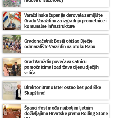
radova u Nazorovoj
Varaždinska županija darovala zemljište
Gradu Varaždinu za izgradnju prometnice i
komunalne infrastrukture
Gradonačelnik Bosilj obišao Dječje
odmaralište Varaždin na otoku Rabu
Grad Varaždin povećava satnicu
pomoćnicima i zadržava cijenu dječjih
vrtića
Direktor Bruno Ister ostao bez podrške
Skupštine!
Špancirfest među najboljim ljetnim
doživljajima Hrvatske prema Rolling Stone