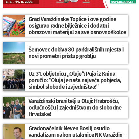
Grad Varaždinske Toplice i ove godine
osigurao radne bilježnice i dodatni
obrazovni materijal za sve osnovnoškolce
Šemovec dobiva 80 parkirališnih mjesta i
novi prometni pristup groblju
Uz 31. obljetnicu „Oluje“; Puja iz Knina
poručio: “Oluja je naša najveća pobjeda,
simbol slobode i zajedništva!”
Varaždinski branitelji u Oluji: Hrabrošću,
odlučnošću i zajedništvom do slobodne
Hrvatske!
Gradonačelnik Neven Bosilj osudio
vandalizam nakon utakmice NK Varaždin –