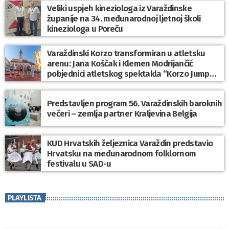
Veliki uspjeh kineziologa iz Varaždinske
županije na 34. međunarodnoj ljetnoj školi
kineziologa u Poreču
Varaždinski Korzo transformiran u atletsku
arenu: Jana Koščak i Klemen Modrijančić
pobjednici atletskog spektakla “Korzo Jump
2026”
Predstavljen program 56. Varaždinskih baroknih
večeri – zemlja partner Kraljevina Belgija
KUD Hrvatskih željeznica Varaždin predstavio
Hrvatsku na međunarodnom folklornom
festivalu u SAD-u
PLAYLISTA