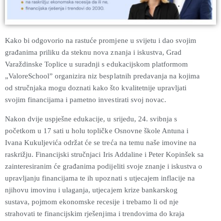
Kako bi odgovorio na rastuće promjene u svijetu i dao svojim
građanima priliku da steknu nova znanja i iskustva, Grad
Varaždinske Toplice u suradnji s edukacijskom platformom
„ValoreSchool” organizira niz besplatnih predavanja na kojima
od stručnjaka mogu doznati kako što kvalitetnije upravljati
svojim financijama i pametno investirati svoj novac.
Nakon dvije uspješne edukacije, u srijedu, 24. svibnja s
početkom u 17 sati
u holu topličke Osnovne škole Antuna i
Ivana Kukuljevića održat će se treća na temu naše imovine na
raskrižju. Financijski stručnjaci Iris Addaline i Peter Kopinšek sa
zainteresiranim će građanima podijeliti svoje znanje i iskustva o
upravljanju financijama te ih upoznati s utjecajem inflacije na
njihovu imovinu i ulaganja, utjecajem krize bankarskog
sustava, pojmom ekonomske recesije i trebamo li od nje
strahovati te financijskim rješenjima i trendovima do kraja