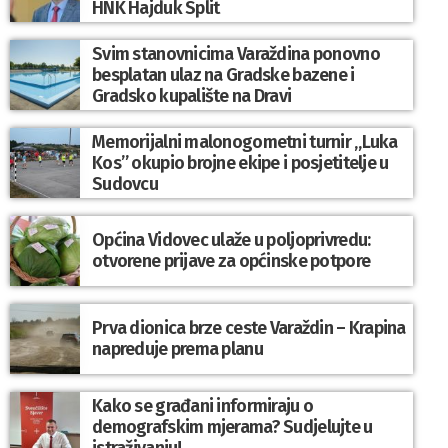
HNK Hajduk Split
Svim stanovnicima Varaždina ponovno
besplatan ulaz na Gradske bazene i
Gradsko kupalište na Dravi
Memorijalni malonogometni turnir „Luka
Kos” okupio brojne ekipe i posjetitelje u
Sudovcu
Općina Vidovec ulaže u poljoprivredu:
otvorene prijave za općinske potpore
Prva dionica brze ceste Varaždin – Krapina
napreduje prema planu
Kako se građani informiraju o
demografskim mjerama? Sudjelujte u
istraživanju!