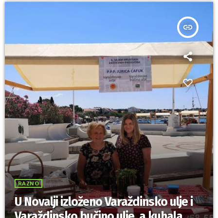
insert_link
RAZNO
U Novalji izloženo Varaždinsko ulje i
Varaždinsko bučino ulje, a kuhala