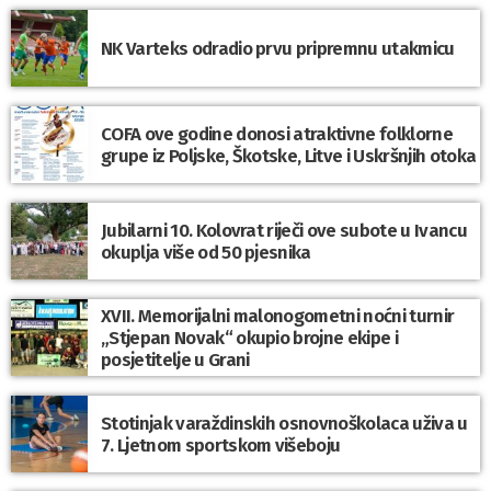
NK Varteks odradio prvu pripremnu utakmicu
COFA ove godine donosi atraktivne folklorne
grupe iz Poljske, Škotske, Litve i Uskršnjih otoka
Jubilarni 10. Kolovrat riječi ove subote u Ivancu
okuplja više od 50 pjesnika
XVII. Memorijalni malonogometni noćni turnir
„Stjepan Novak“ okupio brojne ekipe i
posjetitelje u Grani
Stotinjak varaždinskih osnovnoškolaca uživa u
7. Ljetnom sportskom višeboju