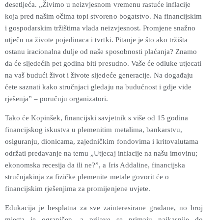
desetljeća. „Živimo u neizvjesnom vremenu rastuće inflacije
koja pred našim očima topi stvoreno bogatstvo. Na financijskim
i gospodarskim tržištima vlada neizvjesnost. Promjene snažno
utječu na živote pojedinaca i tvrtki. Pitanje je što ako tržišta
ostanu iracionalna dulje od naše sposobnosti plaćanja? Znamo
da će sljedećih pet godina biti presudno. Vaše će odluke utjecati
na vaš budući život i živote sljedeće generacije. Na događaju
ćete saznati kako stručnjaci gledaju na budućnost i gdje vide
rješenja” – poručuju organizatori.
Tako će Kopinšek, financijski savjetnik s više od 15 godina
financijskog iskustva u plemenitim metalima, bankarstvu,
osiguranju, dionicama, zajedničkim fondovima i kritovalutama
održati predavanje na temu „Utjecaj inflacije na našu imovinu;
ekonomska recesija da ili ne?”, a Iris Addaline, financijska
stručnjakinja za fizičke plemenite metale govorit će o
financijskim rješenjima za promijenjene uvjete.
Edukacija je besplatna za sve zainteresirane građane, no broj
mjesta je ograničen, a prijave se primaju najkasnije do