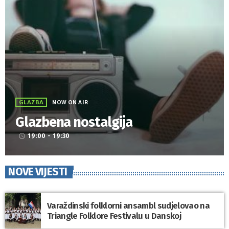
GLAZBA
NOW ON AIR
Glazbena nostalgija
19:00 - 19:30
access_time
NOVE VIJESTI
Varaždinski folklorni ansambl sudjelovao na
Triangle Folklore Festivalu u Danskoj