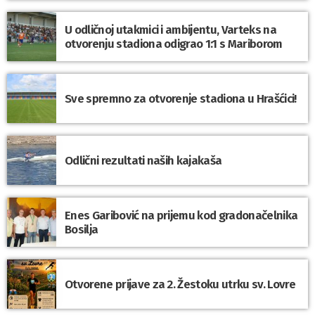
U odličnoj utakmici i ambijentu, Varteks na
otvorenju stadiona odigrao 1:1 s Mariborom
Sve spremno za otvorenje stadiona u Hrašćici!
Odlični rezultati naših kajakaša
Enes Garibović na prijemu kod gradonačelnika
Bosilja
Otvorene prijave za 2. Žestoku utrku sv. Lovre