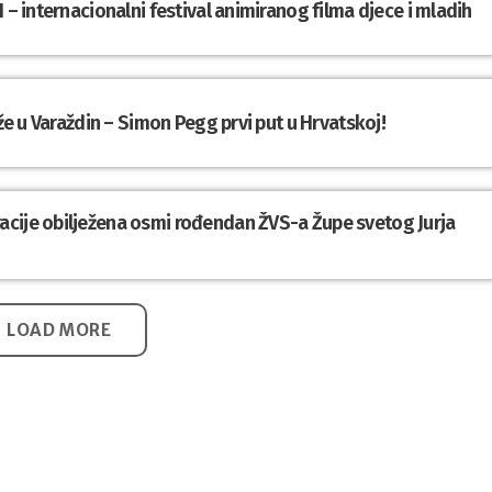
 – internacionalni festival animiranog filma djece i mladih
iže u Varaždin – Simon Pegg prvi put u Hrvatskoj!
cije obilježena osmi rođendan ŽVS-a Župe svetog Jurja
LOAD MORE