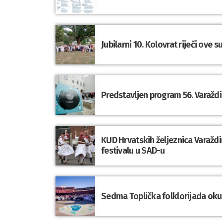
Jubilarni 10. Kolovrat riječi ove 
Predstavljen program 56. Varaždi
KUD Hrvatskih željeznica Varaž
festivalu u SAD-u
Sedma Toplička folklorijada okupi