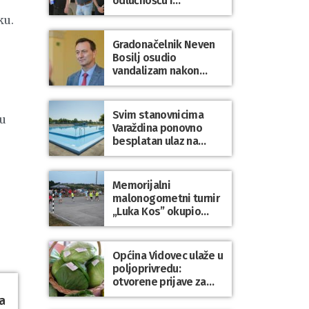
odlučnošću i
zajedništvom do
ku.
slobodne Hrvatske!
Gradonačelnik Neven
Bosilj osudio
vandalizam nakon
utakmice NK Varaždin
– HNK Hajduk Split
Svim stanovnicima
lu
Varaždina ponovno
besplatan ulaz na
Gradske bazene i
Gradsko kupalište na
Dravi
Memorijalni
malonogometni turnir
„Luka Kos” okupio
brojne ekipe i
posjetitelje u Sudovcu
Općina Vidovec ulaže u
poljoprivredu:
otvorene prijave za
općinske potpore
a