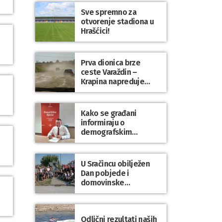
Sve spremno za
otvorenje stadiona u
Hrašćici!
Prva dionica brze
ceste Varaždin –
Krapina napreduje
prema planu
Kako se građani
informiraju o
demografskim
mjerama? Sudjelujte u
istraživanju!
U Sračincu obilježen
Dan pobjede i
domovinske
zahvalnosti te Dan
hrvatskih branitelja
Odlični rezultati naših