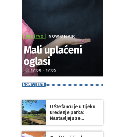
NOW ON AIR
DRUŠTVO
Mali uplaćeni
oglasi
17:00 - 17:05
access_time
NOVE VIJESTI
U Štefancu je u tijeku
uređenje parka:
Nastavljaju se
ulaganja u javne
prostore diljem
općine Trnovec