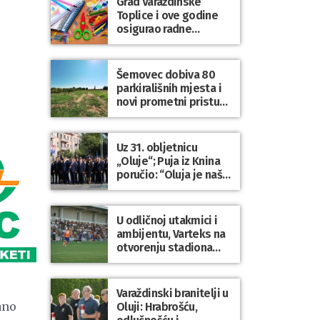
Grad Varaždinske
Bartolovečki
Toplice i ove godine
osigurao radne
bilježnice i dodatni
obrazovni materijal za
sve osnovnoškolce
Šemovec dobiva 80
parkirališnih mjesta i
novi prometni pristup
groblju
Uz 31. obljetnicu
„Oluje“; Puja iz Knina
poručio: “Oluja je naša
najveća pobjeda,
simbol slobode i
zajedništva!”
U odličnoj utakmici i
ambijentu, Varteks na
otvorenju stadiona
odigrao 1:1 s
Mariborom
Varaždinski branitelji u
ano
Oluji: Hrabrošću,