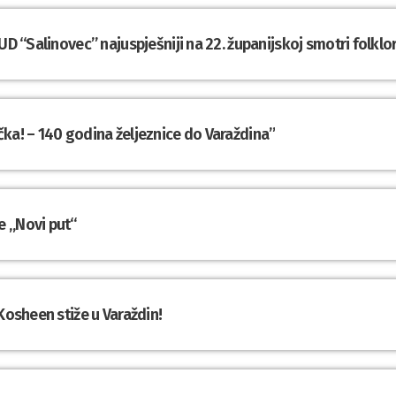
UD “Salinovec” najuspješniji na 22. županijskoj smotri folklo
ka! – 140 godina željeznice do Varaždina”
e „Novi put“
Kosheen stiže u Varaždin!