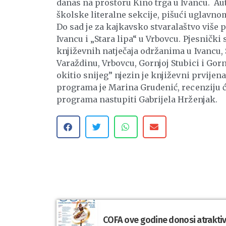
danas na prostoru Kino trga u Ivancu. Aut
školske literalne sekcije, pišući uglavn
Do sad je za kajkavsko stvaralaštvo više 
Ivancu i „Stara lipa“ u Vrbovcu. Pjesnički 
književnih natječaja održanima u Ivancu, S
Varaždinu, Vrbovcu, Gornjoj Stubici i Go
okitio snijeg” njezin je književni prvijena
programa je Marina Grudenić, recenziju ć
programa nastupiti Gabrijela Hrženjak.
COFA ove godine donosi atraktivn