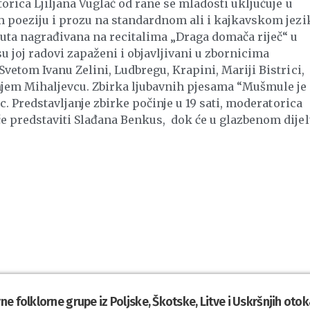
orica Ljiljana Vuglač od rane se mladosti uključuje u
om poeziju i prozu na standardnom ali i kajkavskom jezi
puta nagrađivana na recitalima „Draga domača riječ“ u
su joj radovi zapaženi i objavljivani u zbornicima
vetom Ivanu Zelini, Ludbregu, Krapini, Mariji Bistrici,
rnjem Mihaljevcu. Zbirka ljubavnih pjesama “Mušmule je
c. Predstavljanje zbirke počinje u 19 sati, moderatorica
e predstaviti Slađana Benkus, dok će u glazbenom dije
e folklorne grupe iz Poljske, Škotske, Litve i Uskršnjih otok