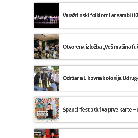
Varaždinski folklorni ansambl i K
Otvorena izložba „Veš mašina fuč
Održana Likovna kolonija Udrug
Špancirfest otkriva prve karte – 