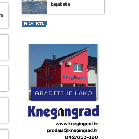
kajakaša
ra
PLAYLISTA