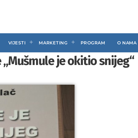
VIJESTI
MARKETING
PROGRAM
O NAMA
e „Mušmule je okitio snijeg“