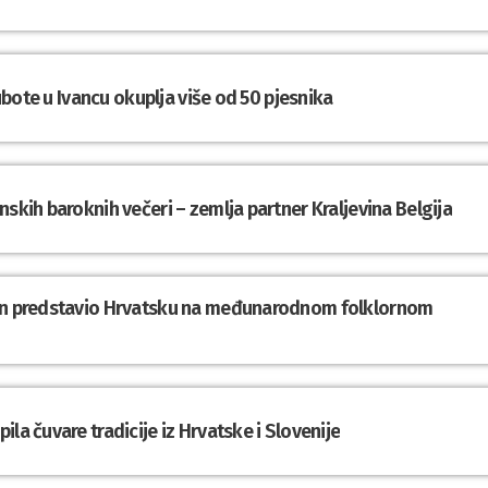
subote u Ivancu okuplja više od 50 pjesnika
nskih baroknih večeri – zemlja partner Kraljevina Belgija
din predstavio Hrvatsku na međunarodnom folklornom
la čuvare tradicije iz Hrvatske i Slovenije