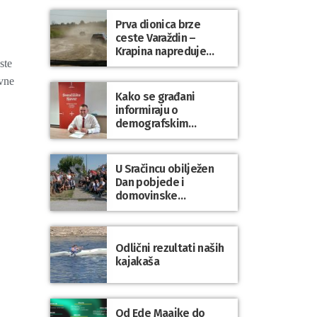
Prva dionica brze
ceste Varaždin –
Krapina napreduje
ste
prema planu
avne
Kako se građani
informiraju o
demografskim
mjerama? Sudjelujte u
istraživanju!
U Sračincu obilježen
Dan pobjede i
domovinske
zahvalnosti te Dan
hrvatskih branitelja
Odlični rezultati naših
kajakaša
Od Ede Maajke do