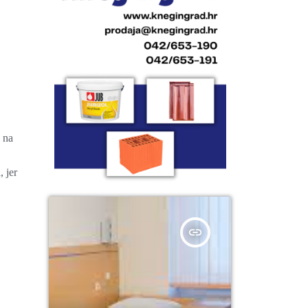
 na
, jer
insert_link