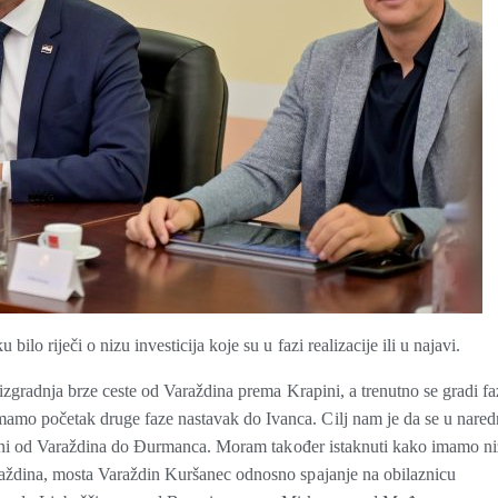
lo riječi o nizu investicija koje su u fazi realizacije ili u najavi.
 izgradnja brze ceste od Varaždina prema Krapini, a trenutno se gradi fa
amo početak druge faze nastavak do Ivanca. Cilj nam je da se u nare
dužini od Varaždina do Đurmanca. Moram također istaknuti kako imamo ni
raždina, mosta Varaždin Kuršanec odnosno spajanje na obilaznicu