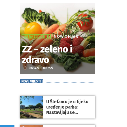
NOW ON AIR
OBRAZOVANJE
ZZ – zeleno i
zdravo
06:45 - 06:55
access_time
NOVE VIJESTI
U Štefancu je u tijeku
uređenje parka:
Nastavljaju se
ulaganja u javne
prostore diljem