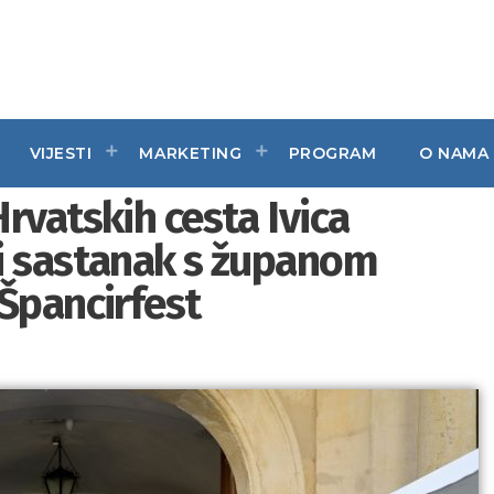
VIJESTI
MARKETING
PROGRAM
O NAMA
rvatskih cesta Ivica
i sastanak s županom
Špancirfest