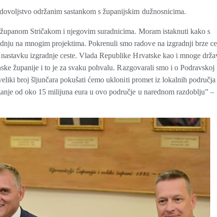
adovoljstvo održanim sastankom s županijskim dužnosnicima.
s županom Stričakom i njegovim suradnicima. Moram istaknuti kako s
nju na mnogim projektima. Pokrenuli smo radove na izgradnji brze ce
 nastavku izgradnje ceste. Vlada Republike Hrvatske kao i mnoge drž
nske županije i to je za svaku pohvalu. Razgovarali smo i o Podravskoj
eliki broj šljunčara pokušati ćemo ukloniti promet iz lokalnih područja
ganje od oko 15 milijuna eura u ovo područje u narednom razdoblju” –