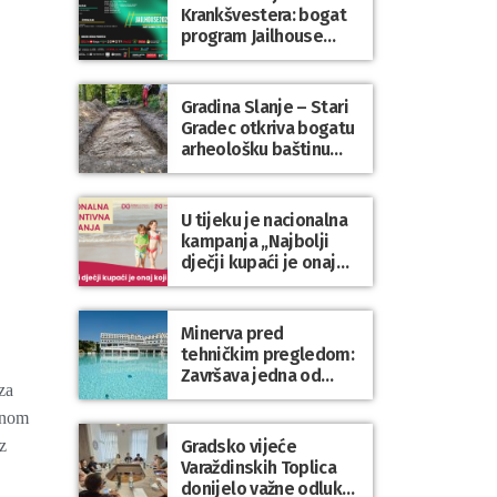
Krankšvestera: bogat
program Jailhouse
Festivala 2026. u
Lepoglavi
Gradina Slanje – Stari
Gradec otkriva bogatu
arheološku baštinu
Varaždinske županije
U tijeku je nacionalna
kampanja „Najbolji
dječji kupaći je onaj
koji se nosi“
Minerva pred
tehničkim pregledom:
Završava jedna od
za
najvećih investicija u
zdravstveni turizam
dnom
Varaždinske županije
Gradsko vijeće
z
Varaždinskih Toplica
donijelo važne odluke