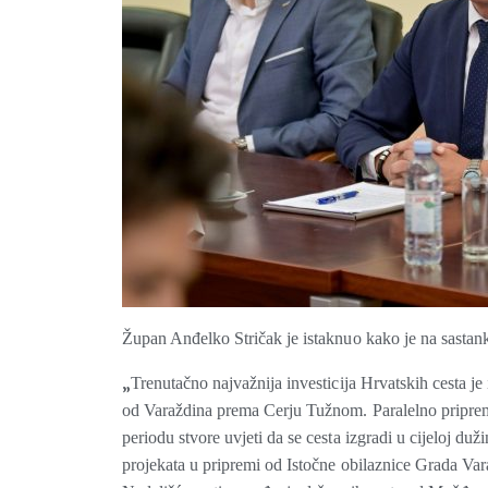
Župan Anđelko Stričak je istaknuo kako je na sastanku bi
„
Trenutačno najvažnija investicija Hrvatskih cesta je
od Varaždina prema Cerju Tužnom. Paralelno priprem
periodu stvore uvjeti da se cesta izgradi u cijeloj 
projekata u pripremi od Istočne obilaznice Grada Va