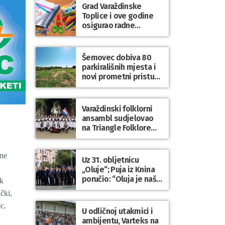
općine Trnovec
Grad Varaždinske
Bartolovečki
Toplice i ove godine
osigurao radne
bilježnice i dodatni
obrazovni materijal za
sve osnovnoškolce
Šemovec dobiva 80
parkirališnih mjesta i
novi prometni pristup
groblju
Varaždinski folklorni
ansambl sudjelovao
na Triangle Folklore
Festivalu u Danskoj
ine
Uz 31. obljetnicu
„Oluje“; Puja iz Knina
poručio: “Oluja je naša
ik
najveća pobjeda,
čki,
simbol slobode i
c.
zajedništva!”
U odličnoj utakmici i
ambijentu, Varteks na