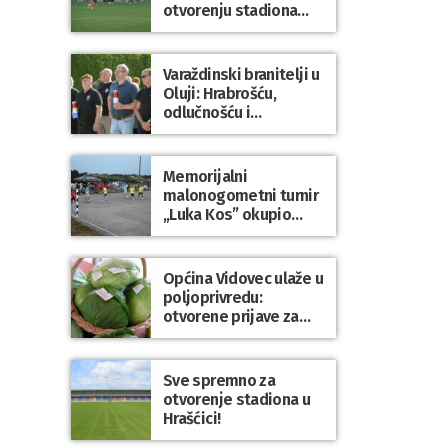
otvorenju stadiona
odigrao 1:1 s
Mariborom
Varaždinski branitelji u
Oluji: Hrabrošću,
odlučnošću i
zajedništvom do
slobodne Hrvatske!
Memorijalni
malonogometni turnir
„Luka Kos” okupio
brojne ekipe i
posjetitelje u Sudovcu
Općina Vidovec ulaže u
poljoprivredu:
otvorene prijave za
općinske potpore
Sve spremno za
otvorenje stadiona u
Hrašćici!