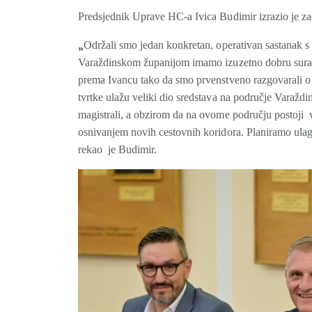
Predsjednik Uprave HC-a Ivica Budimir izrazio je z
„
Održali smo jedan konkretan, operativan sastanak 
Varaždinskom županijom imamo izuzetno dobru surad
prema Ivancu tako da smo prvenstveno razgovarali o
tvrtke ulažu veliki dio sredstava na područje Varaždi
magistrali, a obzirom da na ovome području postoji v
osnivanjem novih cestovnih koridora. Planiramo ula
rekao je Budimir.