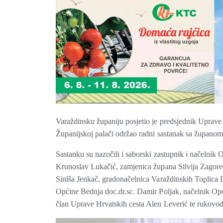
Varaždinsku županiju posjetio je predsjednik Uprave 
Županijskoj palači održao radni sastanak sa župan
Sastanku su nazočili i saborski zastupnik i načelni
Krunoslav Lukačić, zamjenica župana Silvija Zagore
Siniša Jenkač, gradonačelnica Varaždinskih Toplica
Općine Bednja doc.dr.sc. Damir Poljak, načelnik O
član Uprave Hrvatskih cesta Alen Leverić te rukovod