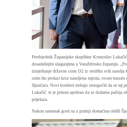
Predsjednik Županijske skupštine Krunoslav Lukačić
dosadašnjim ulaganjima u Varaždinsku županiju. „Pose
izmještanje državne ceste D2 iz središta svih naselja 
osim što prolazi kroz naseljena mjesta, ovom trasom 
šljunčara. Novi koridori trebaju omogućiti da se taj p
Lukačić te je pritom apelirao da se dodatna pažnja obr
prijelaza.
Nakon sastanak gosti su u pratnji domaćina obišli Špa