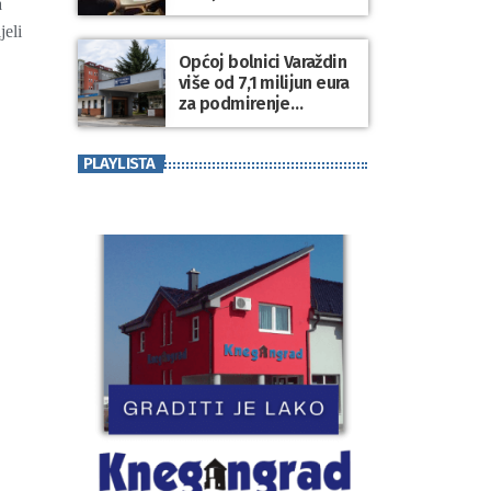
a
za kvalitetnije
jeli
upravljanje gradskom
imovinom i
Općoj bolnici Varaždin
komunalnim sustavom
više od 7,1 milijun eura
za podmirenje
dospjelih obveza
prema dobavljačima
PLAYLISTA