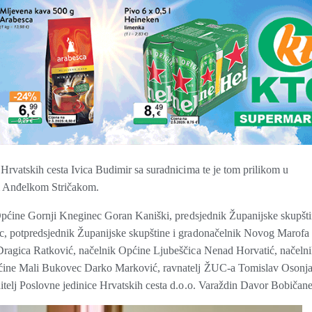
Hrvatskih cesta Ivica Budimir sa suradnicima te je tom prilikom u
om Anđelkom Stričakom.
k Općine Gornji Kneginec Goran Kaniški, predsjednik Županijske skupšt
c, potpredsjednik Županijske skupštine i gradonačelnik Novog Marofa
 Dragica Ratković, načelnik Općine Ljubeščica Nenad Horvatić, načeln
pćine Mali Bukovec Darko Marković, ravnatelj ŽUC-a Tomislav Osonja
itelj Poslovne jedinice Hrvatskih cesta d.o.o. Varaždin Davor Bobičane