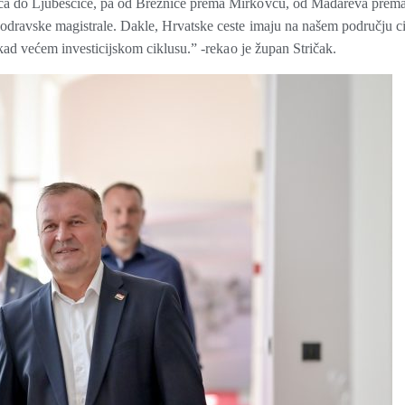
nca do Ljubeščice, pa od Breznice prema Mirkovcu, od Mađareva prem
odravske magistrale. Dakle, Hrvatske ceste imaju na našem području ci
ikad većem investicijskom ciklusu.” -rekao je župan Stričak.