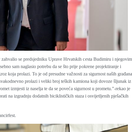
 zahvalio se predsjedniku Uprave Hrvatskih cesta Budimiru i njegovim
bno sam naglasio potrebu da se što prije pokrene projektiranje i
kroz koja prolazi. To je od presudne važnosti za sigurnost naših građana
svakodnevno prolazi i veliki broj teških kamiona koji dovoze šljunak iz
romet izmjesti iz naselja te da se poveća sigurnost u prometu.”-rekao je
ati na izgradnju dodatnih biciklističkih staza i osvijetljenih pješačkih
ncirfest.