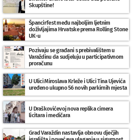
Skupštine!
Špancirfest među najboljim ljetnim
doživljajima Hrvatske prema Rolling Stone
UK-u
Pozivaju se građani s prebivalištem u
Varaždinu da sudjeluju u participativnom
proračunu
U Ulici Miroslava Krleže i Ulici Tina Ujevića
uređeno ukupno 56 novih parkirnih mjesta
U Draškovićevoj nova replika cimera
licitara i medičara
Grad Varaždin nastavlja obnovu dječjih
igrališta i povećava ulaganja u sigurnost