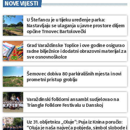
NOVE VIJESTI
U Štefancu je u tijeku uređenje parka:
Nastavljaju se ulaganja u javne prostore diljem
općine Trnovec Bartolovečki
Grad Varaždinske Toplice i ove godine osigurao
radne bilježnice i dodatni obrazovni materijal za
sve osnovnoškolce
Šemovec dobiva 80 parkirališnih mjesta i novi
prometni pristup groblju
Varaždinski folklorni ansambl sudjelovao na
Triangle Folklore Festivalu u Danskoj
Uz 31. obljetnicu „Oluje“; Puja iz Knina poručio:
“Oluja je naša najveća pobjeda, simbol slobode i