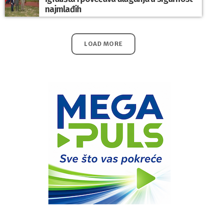
najmlađih
LOAD MORE