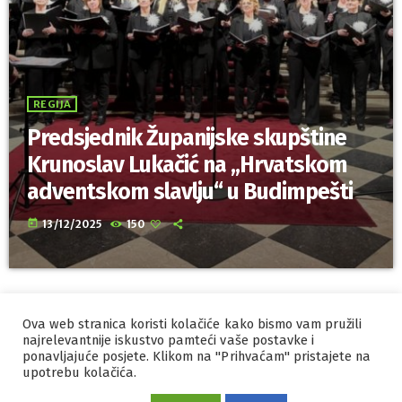
REGIJA
Predsjednik Županijske skupštine
Krunoslav Lukačić na „Hrvatskom
adventskom slavlju“ u Budimpešti
today
13/12/2025
150
Ova web stranica koristi kolačiće kako bismo vam pružili
IZRADA I HOSTING
ORBIS
najrelevantnije iskustvo pamteći vaše postavke i
ponavljajuće posjete. Klikom na "Prihvaćam" pristajete na
MARKETING
PRAVILA PRIVATNOSTI
upotrebu kolačića.