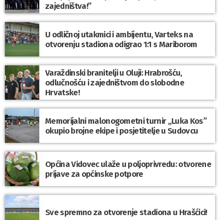
zajedništva!”
U odličnoj utakmici i ambijentu, Varteks na
otvorenju stadiona odigrao 1:1 s Mariborom
Varaždinski branitelji u Oluji: Hrabrošću,
odlučnošću i zajedništvom do slobodne
Hrvatske!
Memorijalni malonogometni turnir „Luka Kos”
okupio brojne ekipe i posjetitelje u Sudovcu
Općina Vidovec ulaže u poljoprivredu: otvorene
prijave za općinske potpore
Sve spremno za otvorenje stadiona u Hrašćici!