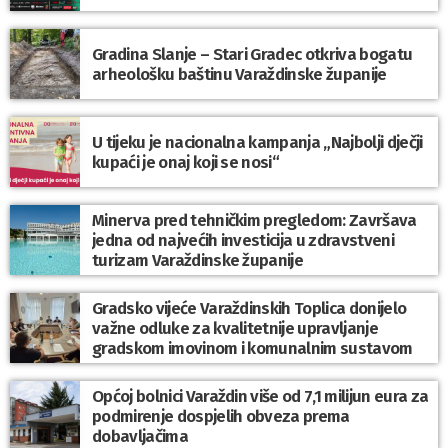
Gradina Slanje – Stari Gradec otkriva bogatu
arheološku baštinu Varaždinske županije
U tijeku je nacionalna kampanja „Najbolji dječji
kupaći je onaj koji se nosi“
Minerva pred tehničkim pregledom: Završava
jedna od najvećih investicija u zdravstveni
turizam Varaždinske županije
Gradsko vijeće Varaždinskih Toplica donijelo
važne odluke za kvalitetnije upravljanje
gradskom imovinom i komunalnim sustavom
Općoj bolnici Varaždin više od 7,1 milijun eura za
podmirenje dospjelih obveza prema
dobavljačima