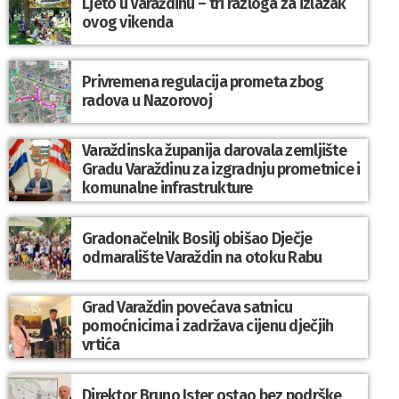
Ljeto u Varaždinu – tri razloga za izlazak
ovog vikenda
Privremena regulacija prometa zbog
radova u Nazorovoj
Varaždinska županija darovala zemljište
Gradu Varaždinu za izgradnju prometnice i
komunalne infrastrukture
Gradonačelnik Bosilj obišao Dječje
odmaralište Varaždin na otoku Rabu
Grad Varaždin povećava satnicu
pomoćnicima i zadržava cijenu dječjih
vrtića
Direktor Bruno Ister ostao bez podrške