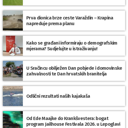
Prva dionica brze ceste Varaždin – Krapina
napreduje prema planu
Kako se građani informiraju o demografskim
mjerama? Sudjelujte u istraživanju!
U Sračincu obilježen Dan pobjede i domovinske
zahvalnosti te Dan hrvatskih branitelja
Odlični rezultati naših kajakaša
Od Ede Maajke do Krankšvestera: bogat
program Jailhouse Festivala 2026. u Lepoglavi