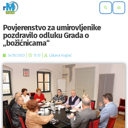
search
menu
Povjerenstvo za umirovljenike
pozdravilo odluku Grada o
„božićnicama“
24/10/2023
13:13
Ljiljana Vuglač