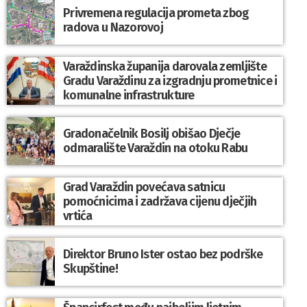
Privremena regulacija prometa zbog
radova u Nazorovoj
Varaždinska županija darovala zemljište
Gradu Varaždinu za izgradnju prometnice i
komunalne infrastrukture
Gradonačelnik Bosilj obišao Dječje
odmaralište Varaždin na otoku Rabu
Grad Varaždin povećava satnicu
pomoćnicima i zadržava cijenu dječjih
vrtića
Direktor Bruno Ister ostao bez podrške
Skupštine!