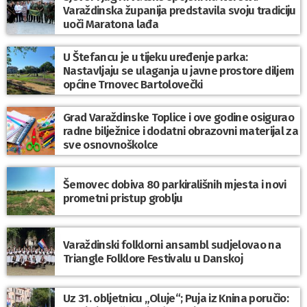
Varaždinska županija predstavila svoju tradiciju
uoči Maratona lađa
U Štefancu je u tijeku uređenje parka:
Nastavljaju se ulaganja u javne prostore diljem
općine Trnovec Bartolovečki
Grad Varaždinske Toplice i ove godine osigurao
radne bilježnice i dodatni obrazovni materijal za
sve osnovnoškolce
Šemovec dobiva 80 parkirališnih mjesta i novi
prometni pristup groblju
Varaždinski folklorni ansambl sudjelovao na
Triangle Folklore Festivalu u Danskoj
Uz 31. obljetnicu „Oluje“; Puja iz Knina poručio: