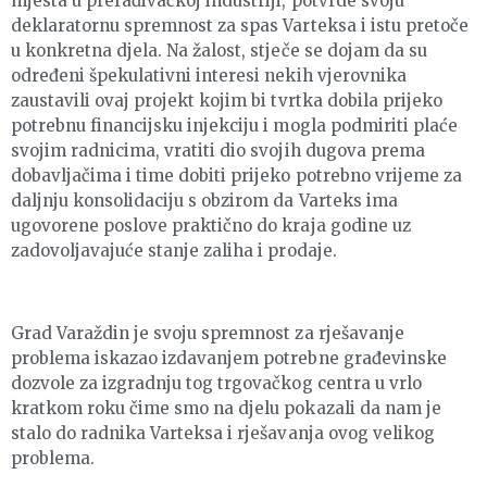
mjesta u prerađivačkoj industriji, potvrde svoju
deklaratornu spremnost za spas Varteksa i istu pretoče
u konkretna djela. Na žalost, stječe se dojam da su
određeni špekulativni interesi nekih vjerovnika
zaustavili ovaj projekt kojim bi tvrtka dobila prijeko
potrebnu financijsku injekciju i mogla podmiriti plaće
svojim radnicima, vratiti dio svojih dugova prema
dobavljačima i time dobiti prijeko potrebno vrijeme za
daljnju konsolidaciju s obzirom da Varteks ima
ugovorene poslove praktično do kraja godine uz
zadovoljavajuće stanje zaliha i prodaje.
Grad Varaždin je svoju spremnost za rješavanje
problema iskazao izdavanjem potrebne građevinske
dozvole za izgradnju tog trgovačkog centra u vrlo
kratkom roku čime smo na djelu pokazali da nam je
stalo do radnika Varteksa i rješavanja ovog velikog
problema.