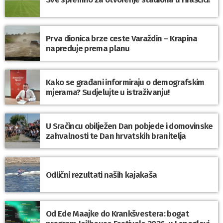
Prva dionica brze ceste Varaždin – Krapina
napreduje prema planu
Kako se građani informiraju o demografskim
mjerama? Sudjelujte u istraživanju!
U Sračincu obilježen Dan pobjede i domovinske
zahvalnosti te Dan hrvatskih branitelja
Odlični rezultati naših kajakaša
Od Ede Maajke do Krankšvestera: bogat