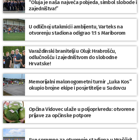
“Oluja je naša najveća pobjeda, simbol slobode i
zajedništva!”
U odličnoj utakmici i ambijentu, Varteks na
otvorenju stadiona odigrao 1:1 s Mariborom
Varaždinski branitelji u Oluji: Hrabrošću,
odlučnošću i zajedništvom do slobodne
Hrvatske!
Memorijalni malonogometni turnir „Luka Kos”
okupio brojne ekipe i posjetitelje u Sudovcu
Općina Vidovec ulaže u poljoprivredu: otvorene
prijave za općinske potpore
Sve spremno za otvorenje stadiona u Hrašćici!