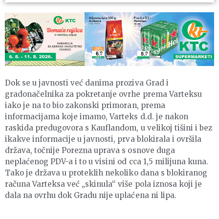
Dok se u javnosti već danima proziva Grad i
gradonačelnika za pokretanje ovrhe prema Varteksu
iako je na to bio zakonski primoran, prema
informacijama koje imamo, Varteks d.d. je nakon
raskida predugovora s Kauflandom, u velikoj tišini i bez
ikakve informacije u javnosti, prva blokirala i ovršila
država, točnije Porezna uprava s osnove duga
neplaćenog PDV-a i to u visini od cca 1,5 milijuna kuna.
Tako je država u proteklih nekoliko dana s blokiranog
računa Varteksa već „skinula“ više pola iznosa koji je
dala na ovrhu dok Gradu nije uplaćena ni lipa.