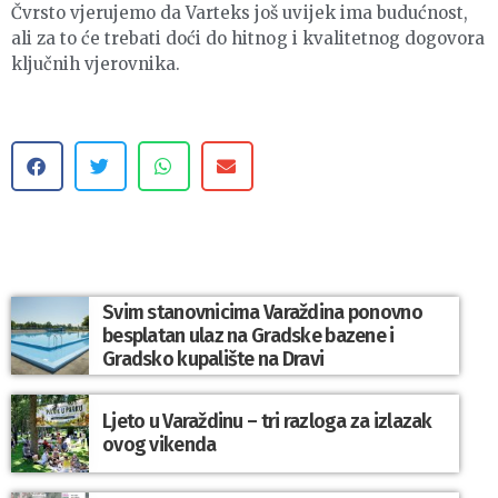
Čvrsto vjerujemo da Varteks još uvijek ima budućnost,
ali za to će trebati doći do hitnog i kvalitetnog dogovora
ključnih vjerovnika.
Svim stanovnicima Varaždina ponovno
besplatan ulaz na Gradske bazene i
Gradsko kupalište na Dravi
Ljeto u Varaždinu – tri razloga za izlazak
ovog vikenda