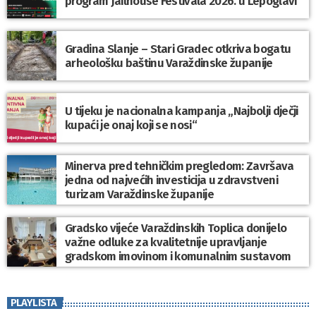
program Jailhouse Festivala 2026. u Lepoglavi
Gradina Slanje – Stari Gradec otkriva bogatu
arheološku baštinu Varaždinske županije
U tijeku je nacionalna kampanja „Najbolji dječji
kupaći je onaj koji se nosi“
Minerva pred tehničkim pregledom: Završava
jedna od najvećih investicija u zdravstveni
turizam Varaždinske županije
Gradsko vijeće Varaždinskih Toplica donijelo
važne odluke za kvalitetnije upravljanje
gradskom imovinom i komunalnim sustavom
PLAYLISTA