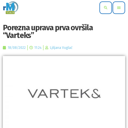
search
menu
Porezna uprava prva ovršila
“Varteks”
18/08/2022
11:24
Ljiljana Vuglač