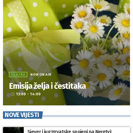
GLAZBA
NOW ON AIR
Emisija želja i čestitaka
13:00 - 14:00
access_time
NOVE VIJESTI
Sjever i jug Hrvatske spojeni na Neretvi: