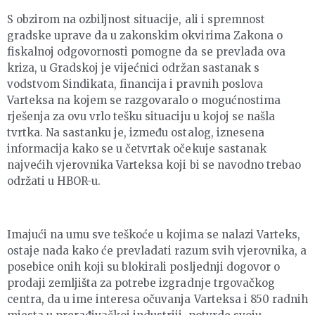
S obzirom na ozbiljnost situacije, ali i spremnost
gradske uprave da u zakonskim okvirima Zakona o
fiskalnoj odgovornosti pomogne da se prevlada ova
kriza, u Gradskoj je vijećnici održan sastanak s
vodstvom Sindikata, financija i pravnih poslova
Varteksa na kojem se razgovaralo o mogućnostima
rješenja za ovu vrlo tešku situaciju u kojoj se našla
tvrtka. Na sastanku je, između ostalog, iznesena
informacija kako se u četvrtak očekuje sastanak
najvećih vjerovnika Varteksa koji bi se navodno trebao
održati u HBOR-u.
Imajući na umu sve teškoće u kojima se nalazi Varteks,
ostaje nada kako će prevladati razum svih vjerovnika, a
posebice onih koji su blokirali posljednji dogovor o
prodaji zemljišta za potrebe izgradnje trgovačkog
centra, da u ime interesa očuvanja Varteksa i 850 radnih