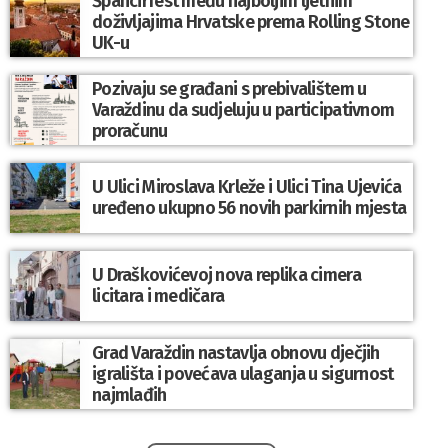
Špancirfest među najboljim ljetnim
doživljajima Hrvatske prema Rolling Stone
UK-u
Pozivaju se građani s prebivalištem u
Varaždinu da sudjeluju u participativnom
proračunu
U Ulici Miroslava Krleže i Ulici Tina Ujevića
uređeno ukupno 56 novih parkirnih mjesta
U Draškovićevoj nova replika cimera
licitara i medičara
Grad Varaždin nastavlja obnovu dječjih
igrališta i povećava ulaganja u sigurnost
najmlađih