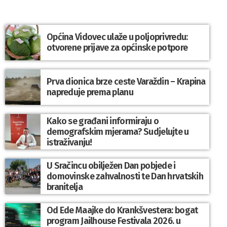
Općina Vidovec ulaže u poljoprivredu:
otvorene prijave za općinske potpore
Prva dionica brze ceste Varaždin – Krapina
napreduje prema planu
Kako se građani informiraju o
demografskim mjerama? Sudjelujte u
istraživanju!
U Sračincu obilježen Dan pobjede i
domovinske zahvalnosti te Dan hrvatskih
branitelja
Od Ede Maajke do Krankšvestera: bogat
program Jailhouse Festivala 2026. u