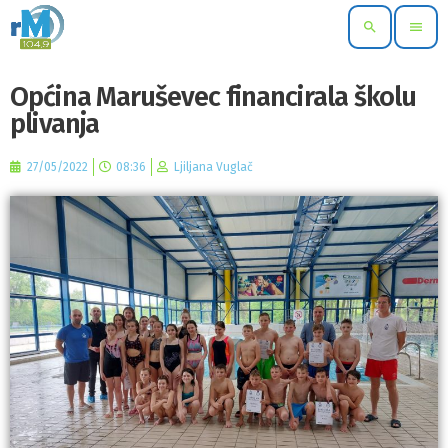
search
menu
Općina Maruševec financirala školu
plivanja
27/05/2022
08:36
Ljiljana Vuglač