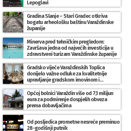
Lepoglavi
Gradina Slanje – Stari Gradec otkriva
bogatu arheološku baštinu Varaždinske
županije
Minerva pred tehničkim pregledom:
Završava jedna od najvećih investicija u
zdravstveni turizam Varaždinske županije
Gradsko vijeće Varaždinskih Toplica
donijelo važne odluke za kvalitetnije
upravljanje gradskom imovinom i
komunalnim sustavom
Općoj bolnici Varaždin više od 7,1 milijun
eura za podmirenje dospjelih obveza
prema dobavljačima
Od posljedica prometne nesreće preminuo
28-godišnji putnik