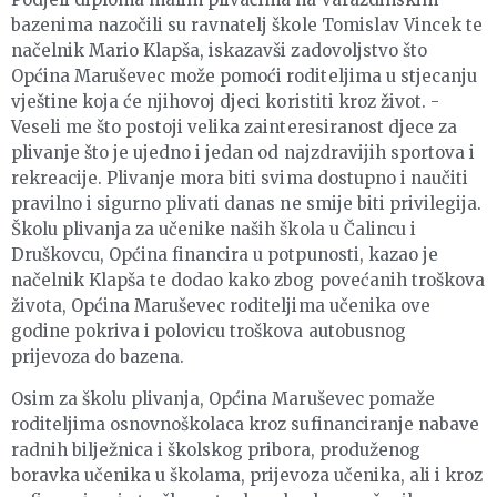
bazenima nazočili su ravnatelj škole Tomislav Vincek te
načelnik Mario Klapša, iskazavši zadovoljstvo što
Općina Maruševec može pomoći roditeljima u stjecanju
vještine koja će njihovoj djeci koristiti kroz život. -
Veseli me što postoji velika zainteresiranost djece za
plivanje što je ujedno i jedan od najzdravijih sportova i
rekreacije. Plivanje mora biti svima dostupno i naučiti
pravilno i sigurno plivati danas ne smije biti privilegija.
Školu plivanja za učenike naših škola u Čalincu i
Druškovcu, Općina financira u potpunosti, kazao je
načelnik Klapša te dodao kako zbog povećanih troškova
života, Općina Maruševec roditeljima učenika ove
godine pokriva i polovicu troškova autobusnog
prijevoza do bazena.
Osim za školu plivanja, Općina Maruševec pomaže
roditeljima osnovnoškolaca kroz sufinanciranje nabave
radnih bilježnica i školskog pribora, produženog
boravka učenika u školama, prijevoza učenika, ali i kroz