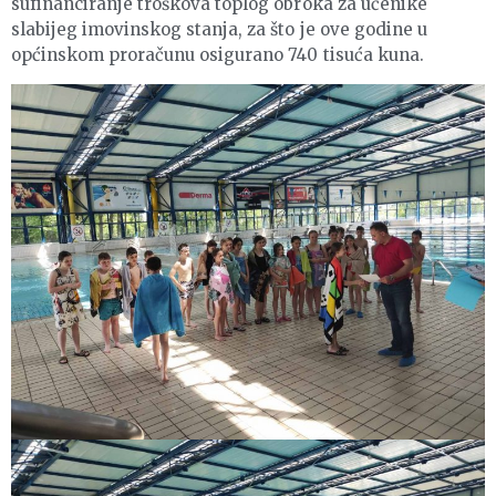
sufinanciranje troškova toplog obroka za učenike
slabijeg imovinskog stanja, za što je ove godine u
općinskom proračunu osigurano 740 tisuća kuna.