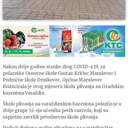
Nakon dvije godine stanke zbog COVID-a 19, za
polaznike Osnovne škole Gustav Krklec Maruševec i
Područne škole Druškovec, Općina Maruševec
financirala je ovog mjeseca školu plivanja na Gradskim
bazenima Varaždin.
Školu plivanja na varaždinskim bazenima polazilo je u
dvije grupe 52-oje učenika petih razreda, koji su
uspješno završili petodnevnu školu plivanja.
Podjeli diploma malim plivačima na varaždinskim