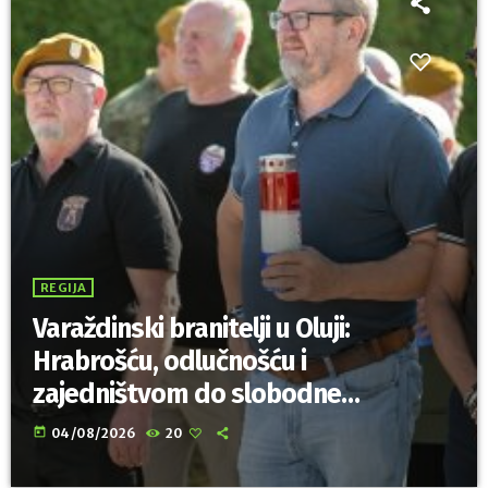
REGIJA
Varaždinski branitelji u Oluji:
Hrabrošću, odlučnošću i
zajedništvom do slobodne
Hrvatske!
today
04/08/2026
20