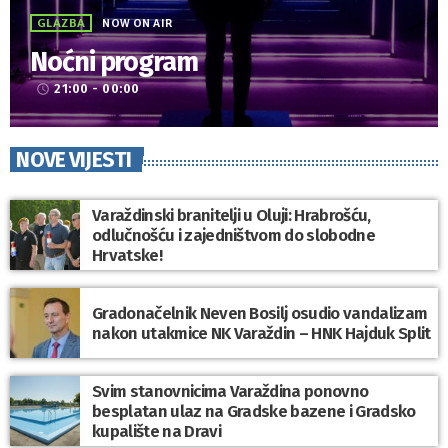
GLAZBA
NOW ON AIR
Noćni program
21:00 - 00:00
access_time
NOVE VIJESTI
Varaždinski branitelji u Oluji: Hrabrošću,
odlučnošću i zajedništvom do slobodne
Hrvatske!
Gradonačelnik Neven Bosilj osudio vandalizam
nakon utakmice NK Varaždin – HNK Hajduk Split
Svim stanovnicima Varaždina ponovno
besplatan ulaz na Gradske bazene i Gradsko
kupalište na Dravi