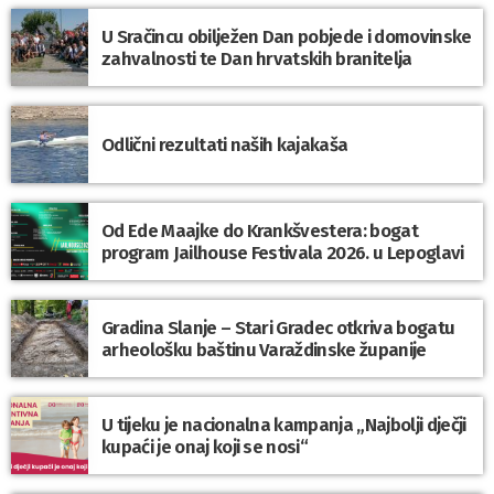
U Sračincu obilježen Dan pobjede i domovinske
zahvalnosti te Dan hrvatskih branitelja
Odlični rezultati naših kajakaša
Od Ede Maajke do Krankšvestera: bogat
program Jailhouse Festivala 2026. u Lepoglavi
Gradina Slanje – Stari Gradec otkriva bogatu
arheološku baštinu Varaždinske županije
U tijeku je nacionalna kampanja „Najbolji dječji
kupaći je onaj koji se nosi“