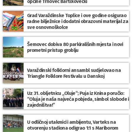
općine Trnovec Bartolovečki
Grad Varaždinske Toplice i ove godine osigurao
radne bilježnice i dodatni obrazovni materijal za
sve osnovnoškolce
Šemovec dobiva 80 parkirališnih mjesta i novi
prometni pristup groblju
Varaždinski folklorni ansambl sudjelovao na
Triangle Folklore Festivalu u Danskoj
Uz 31. obljetnicu „Oluje“; Puja iz Knina poručio:
“Oluja je naša najveća pobjeda, simbol slobode i
zajedništva!”
U odličnoj utakmici i ambijentu, Varteks na
otvorenju stadiona odigrao 1:1 s Mariborom