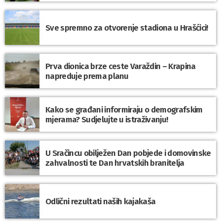
Sve spremno za otvorenje stadiona u Hrašćici!
Prva dionica brze ceste Varaždin – Krapina
napreduje prema planu
Kako se građani informiraju o demografskim
mjerama? Sudjelujte u istraživanju!
U Sračincu obilježen Dan pobjede i domovinske
zahvalnosti te Dan hrvatskih branitelja
Odlični rezultati naših kajakaša