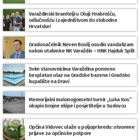
Varaždinski branitelji u Oluji: Hrabrošću,
odlučnošću i zajedništvom do slobodne
Hrvatske!
Gradonačelnik Neven Bosilj osudio vandalizam
nakon utakmice NK Varaždin – HNK Hajduk Split
Svim stanovnicima Varaždina ponovno
besplatan ulaz na Gradske bazene i Gradsko
kupalište na Dravi
Memorijalni malonogometni turnir „Luka Kos”
okupio brojne ekipe i posjetitelje u Sudovcu
Općina Vidovec ulaže u poljoprivredu: otvorene
prijave za općinske potpore