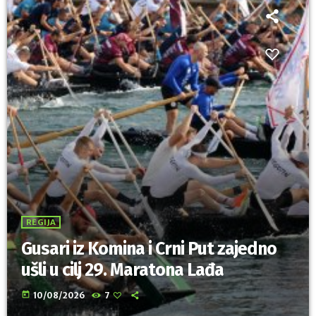
REGIJA
Gusari iz Komina i Crni Put zajedno
ušli u cilj 29. Maratona Lađa
today
10/08/2026
7