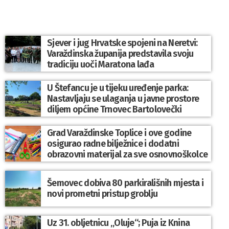
Sjever i jug Hrvatske spojeni na Neretvi:
Varaždinska županija predstavila svoju
tradiciju uoči Maratona lađa
U Štefancu je u tijeku uređenje parka:
Nastavljaju se ulaganja u javne prostore
diljem općine Trnovec Bartolovečki
Grad Varaždinske Toplice i ove godine
osigurao radne bilježnice i dodatni
obrazovni materijal za sve osnovnoškolce
Šemovec dobiva 80 parkirališnih mjesta i
novi prometni pristup groblju
Uz 31. obljetnicu „Oluje“; Puja iz Knina