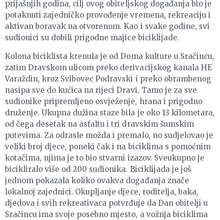
prijašnjih godina, cilj ovog obiteljskog događanja bio je
potaknuti zajedničko provođenje vremena, rekreaciju i
aktivan boravak na otvorenom. Kao i svake godine, svi
sudionici su dobili prigodne majice biciklijade.
Kolona biciklista krenula je od Doma kulture u Sračincu,
zatim Dravskom ulicom preko derivacijskog kanala HE
Varaždin, kroz Svibovec Podravski i preko obrambenog
nasipa sve do kućica na rijeci Dravi. Tamo je za sve
sudionike pripremljeno osvježenje, hrana i prigodno
druženje. Ukupna dužina staze bila je oko 13 kilometara,
od čega desetak na asfaltu i tri dravskim šumskim
putevima. Za odrasle možda i premalo, no sudjelovao je
veliki broj djece, poneki čak i na biciklima s pomoćnim
kotačima, njima je to bio stvarni izazov. Sveukupno je
bicikliralo više od 200 sudionika. Biciklijada je još
jednom pokazala koliko ovakva događanja znače
lokalnoj zajednici. Okupljanje djece, roditelja, baka,
djedova i svih rekreativaca potvrđuje da Dan obitelji u
Sračincu ima svoje posebno mjesto, a vožnja biciklima