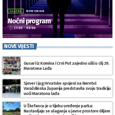
GLAZBA
NOW ON AIR
Noćni program
21:00 - 00:00
access_time
NOVE VIJESTI
Gusari iz Komina i Crni Put zajedno ušli u cilj 29.
Maratona Lađa
Sjever i jug Hrvatske spojeni na Neretvi:
Varaždinska županija predstavila svoju tradiciju
uoči Maratona lađa
U Štefancu je u tijeku uređenje parka:
Nastavljaju se ulaganja u javne prostore diljem