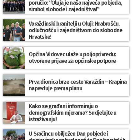
poručio: “Oluja je naša najveća pobjeda,
simbol slobode i zajedništva!”
Varaždinski branitelji u Oluji: Hrabrošću,
odlučnošću i zajedništvom do slobodne
Hrvatske!
Općina Vidovec ulaže u poljoprivredu:
otvorene prijave za općinske potpore
Prva dionica brze ceste Varaždin – Krapina
napreduje prema planu
Kako se građani informiraju o
demografskim mjerama? Sudjelujte u
istraživanju!
U Sračincu obilježen Dan pobjede i