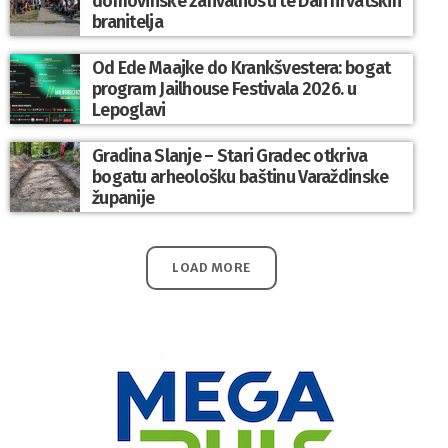
domovinske zahvalnosti te Dan hrvatskih
branitelja
Od Ede Maajke do Krankšvestera: bogat
program Jailhouse Festivala 2026. u
Lepoglavi
Gradina Slanje – Stari Gradec otkriva
bogatu arheološku baštinu Varaždinske
županije
LOAD MORE