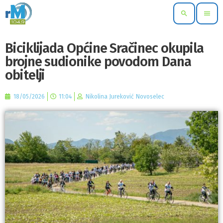
search
menu
Biciklijada Općine Sračinec okupila
brojne sudionike povodom Dana
obitelji
18/05/2026
11:04
Nikolina Jureković Novoselec