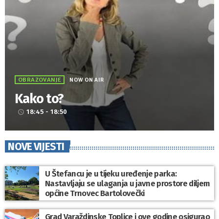
OBRAZOVANJE
NOW ON AIR
Kako to?
18:45 - 18:50
access_time
NOVE VIJESTI
U Štefancu je u tijeku uređenje parka:
Nastavljaju se ulaganja u javne prostore diljem
općine Trnovec Bartolovečki
Grad Varaždinske Toplice i ove godine osigurao