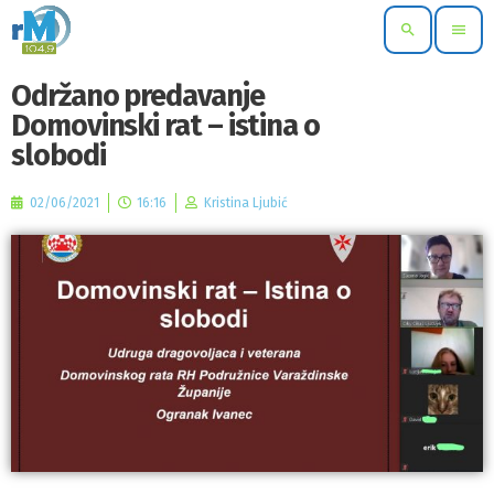
search
menu
Održano predavanje
Domovinski rat – istina o
slobodi
02/06/2021
16:16
Kristina Ljubić