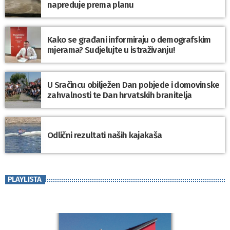
napreduje prema planu
Kako se građani informiraju o demografskim
mjerama? Sudjelujte u istraživanju!
U Sračincu obilježen Dan pobjede i domovinske
zahvalnosti te Dan hrvatskih branitelja
Odlični rezultati naših kajakaša
PLAYLISTA