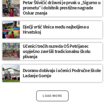
Petar Štivičić državni je prvak u „Sigurno u
prometu“ i dobitnik prestižne nagrade
Oskar znanja
Dječji vrtić Vinica među najboljima u
Hrvatskoj
Učenici trećih razreda OŠ Petrijanec
uspješno završili tradicionalnu školu
plivanja
Dvoranu dobivaju i učenici Područne škole
Ladanje Gornje
LOAD MORE