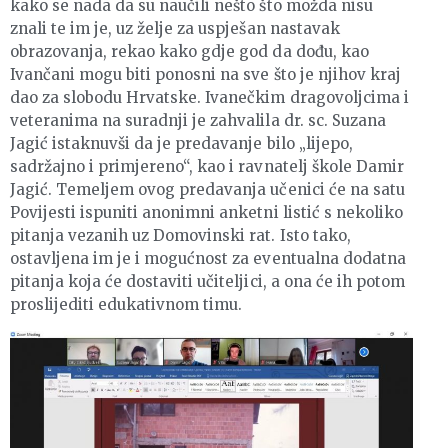
kako se nada da su naučili nešto što možda nisu
znali te im je, uz želje za uspješan nastavak
obrazovanja, rekao kako gdje god da dođu, kao
Ivančani mogu biti ponosni na sve što je njihov kraj
dao za slobodu Hrvatske. Ivanečkim dragovoljcima i
veteranima na suradnji je zahvalila dr. sc. Suzana
Jagić istaknuvši da je predavanje bilo „lijepo,
sadržajno i primjereno“, kao i ravnatelj škole Damir
Jagić. Temeljem ovog predavanja učenici će na satu
Povijesti ispuniti anonimni anketni listić s nekoliko
pitanja vezanih uz Domovinski rat. Isto tako,
ostavljena im je i mogućnost za eventualna dodatna
pitanja koja će dostaviti učiteljici, a ona će ih potom
proslijediti edukativnom timu.