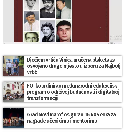
Dječjem vrtiću Vinica uručena plaketa za
osvojeno drugo mjesto u izboru za Najbolji
vrtić
FOI koordinirao međunarodni edukacijski
program o održivoj budućnosti i digitalnoj
transformaciji
Grad Novi Marof osigurao 16.405 eura za
nagrade učenicima i mentorima