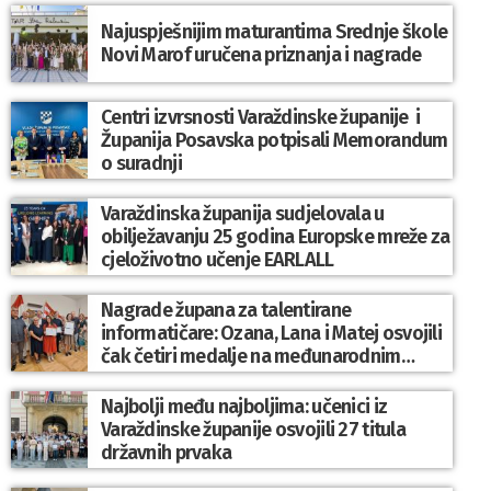
Najuspješnijim maturantima Srednje škole
Novi Marof uručena priznanja i nagrade
Centri izvrsnosti Varaždinske županije i
Županija Posavska potpisali Memorandum
o suradnji
Varaždinska županija sudjelovala u
obilježavanju 25 godina Europske mreže za
cjeloživotno učenje EARLALL
Nagrade župana za talentirane
informatičare: Ozana, Lana i Matej osvojili
čak četiri medalje na međunarodnim
natjecanjima
Najbolji među najboljima: učenici iz
Varaždinske županije osvojili 27 titula
državnih prvaka