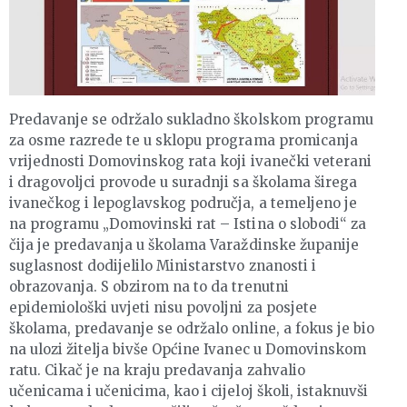
Predavanje se održalo sukladno školskom programu
za osme razrede te u sklopu programa promicanja
vrijednosti Domovinskog rata koji ivanečki veterani
i dragovoljci provode u suradnji sa školama širega
ivanečkog i lepoglavskog područja, a temeljeno je
na programu „Domovinski rat – Istina o slobodi“ za
čija je predavanja u školama Varaždinske županije
suglasnost dodijelilo Ministarstvo znanosti i
obrazovanja. S obzirom na to da trenutni
epidemiološki uvjeti nisu povoljni za posjete
školama, predavanje se održalo online, a fokus je bio
na ulozi žitelja bivše Općine Ivanec u Domovinskom
ratu. Cikač je na kraju predavanja zahvalio
učenicama i učenicima, kao i cijeloj školi, istaknuvši