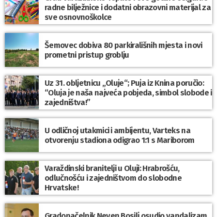
radne bilježnice i dodatni obrazovni materijal za
sve osnovnoškolce
Šemovec dobiva 80 parkirališnih mjesta i novi
prometni pristup groblju
Uz 31. obljetnicu „Oluje“; Puja iz Knina poručio:
“Oluja je naša najveća pobjeda, simbol slobode i
zajedništva!”
U odličnoj utakmici i ambijentu, Varteks na
otvorenju stadiona odigrao 1:1 s Mariborom
Varaždinski branitelji u Oluji: Hrabrošću,
odlučnošću i zajedništvom do slobodne
Hrvatske!
Gradonačelnik Neven Bosilj osudio vandalizam