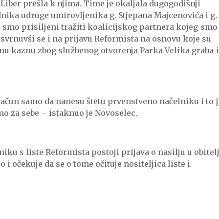
 Liber prešla k njima. Time je okaljala dugogodišnji
dnika udruge umirovljenika g. Stjepana Majcenovića i g.
i smo prisiljeni tražiti koalicijskog partnera kojeg smo
svrnuvši se i na prijavu Reformista na osnovu koje su
anu kaznu zbog službenog otvorenja Parka Velika graba i
račun samo da nanesu štetu prvenstveno načelniku i to j
amo za sebe – istaknuo je Novoselec.
u s liste Reformista postoji prijava o nasilju u obitelj
 i očekuje da se o tome očituje nositeljica liste i