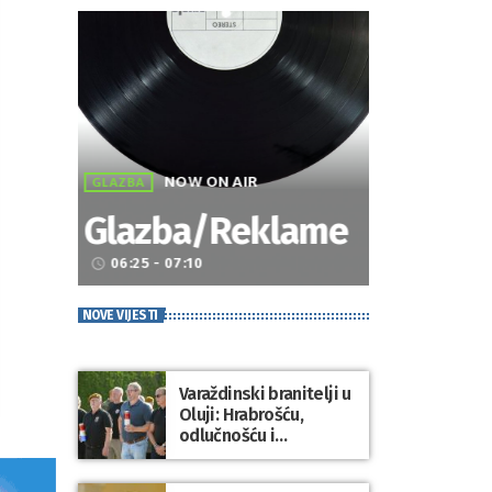
NOW ON AIR
GLAZBA
Glazba/Reklame
06:25 - 07:10
access_time
NOVE VIJESTI
Varaždinski branitelji u
Oluji: Hrabrošću,
odlučnošću i
zajedništvom do
slobodne Hrvatske!