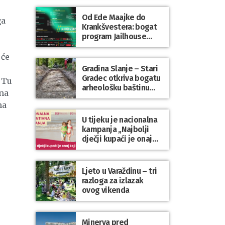
Od Ede Maajke do
ga
Krankšvestera: bogat
program Jailhouse
Festivala 2026. u
Lepoglavi
 će
Gradina Slanje – Stari
Gradec otkriva bogatu
 Tu
arheološku baštinu
una
Varaždinske županije
na
U tijeku je nacionalna
kampanja „Najbolji
dječji kupaći je onaj
koji se nosi“
Ljeto u Varaždinu – tri
razloga za izlazak
ovog vikenda
Minerva pred