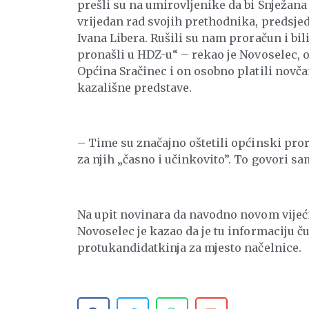
prešli su na umirovljenike da bi Snježana
vrijedan rad svojih prethodnika, predsje
Ivana Libera. Rušili su nam proračun i bil
pronašli u HDZ-u“ – rekao je Novoselec, o
Općina Sračinec i on osobno platili novč
kazališne predstave.
– Time su značajno oštetili općinski pro
za njih „časno i učinkovito”. To govori s
Na upit novinara da navodno novom vijećnik
Novoselec je kazao da je tu informaciju čuo
protukandidatkinja za mjesto načelnice.