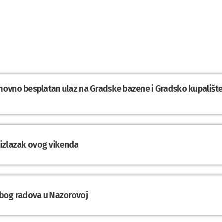
novno besplatan ulaz na Gradske bazene i Gradsko kupališt
a izlazak ovog vikenda
zbog radova u Nazorovoj