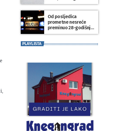
sport koji povezuje
generacije
Od posljedica
prometne nesreće
preminuo 28-godišnji
putnik
PLAYLISTA
e
i,