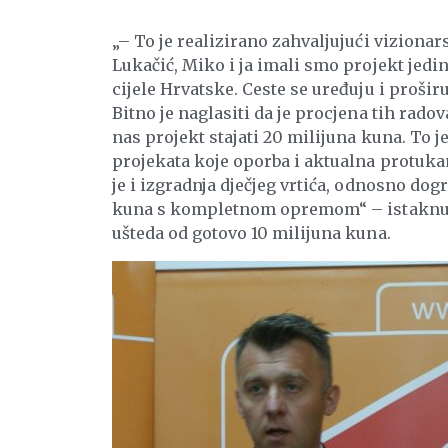
„– To je realizirano zahvaljujući viziona
Lukačić, Miko i ja imali smo projekt jed
cijele Hrvatske. Ceste se uređuju i prošir
Bitno je naglasiti da je procjena tih rado
nas projekt stajati 20 milijuna kuna. To j
projekata koje oporba i aktualna protuka
je i izgradnja dječjeg vrtića, odnosno do
kuna s kompletnom opremom“ – istaknuo j
ušteda od gotovo 10 milijuna kuna.