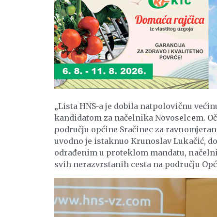
„Lista HNS-a je dobila natpolovičnu većinu
kandidatom za načelnika Novoselcem. Oček
području općine Sračinec za ravnomjeran r
uvodno je istaknuo Krunoslav Lukačić, do
odrađenim u proteklom mandatu, načelni
svih nerazvrstanih cesta na području Opć