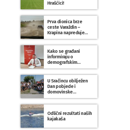
Hrašćici!
Prva dionica brze
ceste Varaždin –
Krapina napreduje
prema planu
Kako se građani
informiraju o
demografskim
mjerama? Sudjelujte u
istraživanju!
U Sračincu obilježen
Dan pobjede i
domovinske
zahvalnosti te Dan
hrvatskih branitelja
Odlični rezultati naših
kajakaša