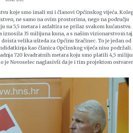
rstvu koje smo imali mi i članovi Općinskog vijeća. Kole
instven, ne samo na ovim prostorima, nego na području
uju na 5,5 metara i asfaltira se prilaz svakom kućanstvu.
va iznosila 35 milijuna kuna, a s našim vizionarstvom taj
e doista velika ušteda za Općinu Sračinec. To je jedan od
ndidatkinja kao članica Općinskog vijeća nisu podržali.
gradnja 720 kvadratnih metara koju smo platili 4,5 milij
e Novoselec naglasivši da je i tim projektom ostvare