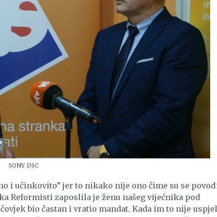
SONY DSC
i učinkovito” jer to nikako nije ono čime su se povodi
nka Reformisti zaposlila je ženu našeg vijećnika pod
 čovjek bio častan i vratio mandat. Kada im to nije uspjel