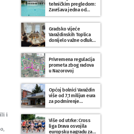
tehničkim pregledom:
Završava jedna od
najvećih investicija u
zdravstveni turizam
Varaždinske županije
Gradsko vijeće
Varaždinskih Toplica
donijelo važne odluke
za kvalitetnije
upravljanje gradskom
imovinom i
Privremena regulacija
komunalnim sustavom
prometa zbog radova
u Nazorovoj
Općoj bolnici Varaždin
više od 7,1 milijun eura
za podmirenje
dospjelih obveza
prema dobavljačima
li i
Više od utrke: Cross
liga Drava osvojila
o,
europsku nagradu za