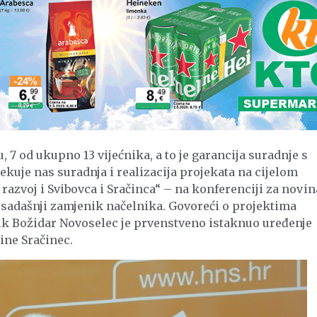
, 7 od ukupno 13 vijećnika, a to je garancija suradnje s
uje nas suradnja i realizacija projekata na cijelom
azvoj i Svibovca i Sračinca“ – na konferenciji za novin
sadašnji zamjenik načelnika. Govoreći o projektima
k Božidar Novoselec je prvenstveno istaknuo uređenje
ine Sračinec.