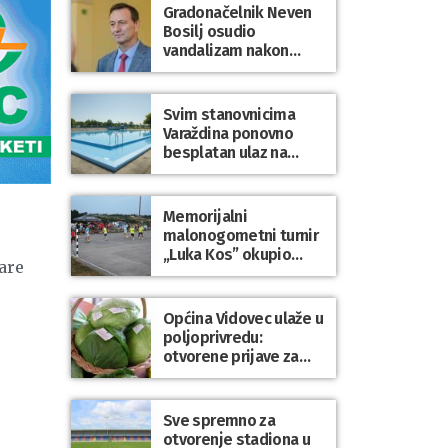
Gradonačelnik Neven
Bosilj osudio
vandalizam nakon
utakmice NK Varaždin
– HNK Hajduk Split
Svim stanovnicima
Varaždina ponovno
besplatan ulaz na
Gradske bazene i
Gradsko kupalište na
Dravi
Memorijalni
malonogometni turnir
„Luka Kos” okupio
are
brojne ekipe i
posjetitelje u Sudovcu
Općina Vidovec ulaže u
poljoprivredu:
otvorene prijave za
općinske potpore
Sve spremno za
otvorenje stadiona u