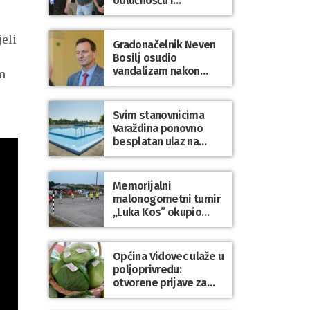
odlučnošću i
zajedništvom do
slobodne Hrvatske!
jeli
Gradonačelnik Neven
Bosilj osudio
vandalizam nakon
m
utakmice NK Varaždin
– HNK Hajduk Split
Svim stanovnicima
Varaždina ponovno
besplatan ulaz na
Gradske bazene i
Gradsko kupalište na
Dravi
Memorijalni
malonogometni turnir
„Luka Kos” okupio
brojne ekipe i
posjetitelje u Sudovcu
Općina Vidovec ulaže u
poljoprivredu:
otvorene prijave za
općinske potpore