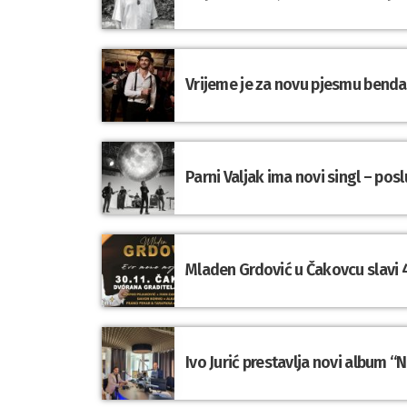
Vrijeme je za novu pjesmu benda 
Parni Valjak ima novi singl – po
Mladen Grdović u Čakovcu slavi 4
Ivo Jurić prestavlja novi album “