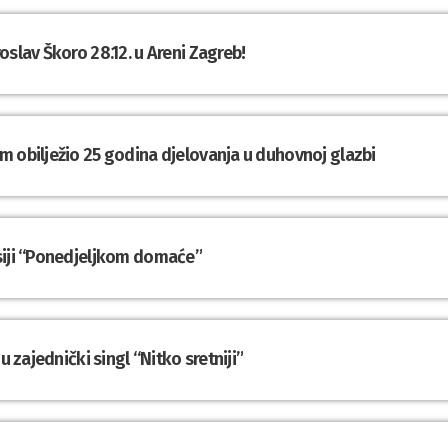
oslav Škoro 28.12. u Areni Zagreb!
m obilježio 25 godina djelovanja u duhovnoj glazbi
siji “Ponedjeljkom domaće”
u zajednički singl “Nitko sretniji”