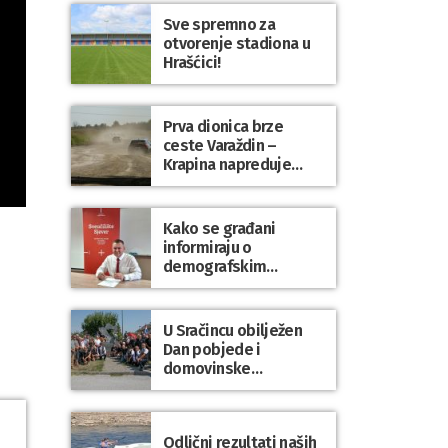
Sve spremno za
otvorenje stadiona u
Hrašćici!
Prva dionica brze
ceste Varaždin –
Krapina napreduje
prema planu
Kako se građani
informiraju o
demografskim
mjerama? Sudjelujte u
istraživanju!
U Sračincu obilježen
Dan pobjede i
domovinske
zahvalnosti te Dan
hrvatskih branitelja
Odlični rezultati naših