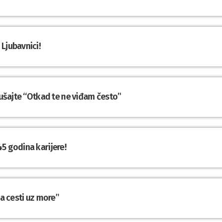
Ljubavnici!
slušajte “Otkad te ne viđam često”
5 godina karijere!
Na cesti uz more”