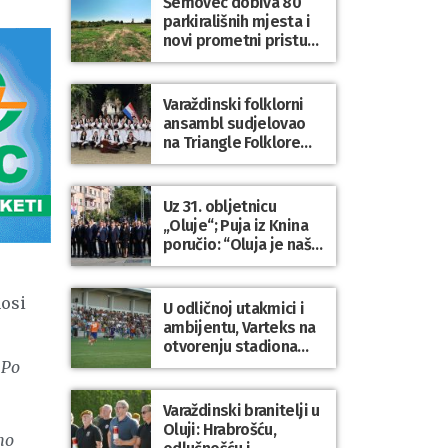
Šemovec dobiva 80
parkirališnih mjesta i
novi prometni pristup
groblju
Varaždinski folklorni
ansambl sudjelovao
na Triangle Folklore
Festivalu u Danskoj
Uz 31. obljetnicu
„Oluje“; Puja iz Knina
poručio: “Oluja je naša
najveća pobjeda,
simbol slobode i
zajedništva!”
nosi
U odličnoj utakmici i
ambijentu, Varteks na
otvorenju stadiona
odigrao 1:1 s
 Po
Mariborom
Varaždinski branitelji u
Oluji: Hrabrošću,
mo