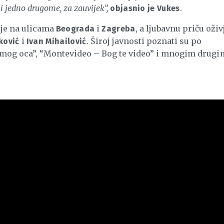
ni jedno drugome, za zauvijek”,
.
objasnio je
Vukes
je na ulicama
i
, a ljubavnu priču oživ
Beograda
Zagreba
i
. Široj javnosti poznati su po
ković
Ivan Mihailović
e mog oca”, “Montevideo – Bog te video” i mnogim drugi