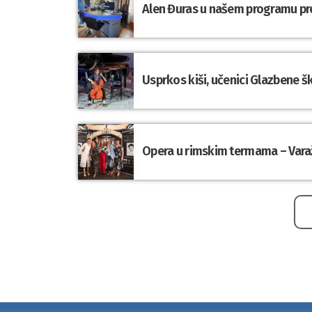
Alen Đuras u našem programu pre
Usprkos kiši, učenici Glazbene š
Opera u rimskim termama – Varaž