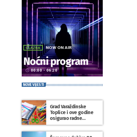
NOW ON AIR
GLAZBA
Noćni program
00:00 - 06:20
access_time
NOVE VIJESTI
Grad Varaždinske
Toplice i ove godine
osigurao radne
bilježnice i dodatni
obrazovni materijal za
sve osnovnoškolce