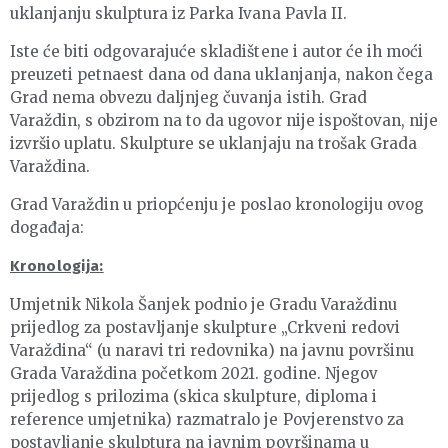
uklanjanju skulptura iz Parka Ivana Pavla II.
Iste će biti odgovarajuće skladištene i autor će ih moći
preuzeti petnaest dana od dana uklanjanja, nakon čega
Grad nema obvezu daljnjeg čuvanja istih. Grad
Varaždin, s obzirom na to da ugovor nije ispoštovan, nije
izvršio uplatu. Skulpture se uklanjaju na trošak Grada
Varaždina.
Grad Varaždin u priopćenju je poslao kronologiju ovog
događaja:
Kronologija:
Umjetnik Nikola Šanjek podnio je Gradu Varaždinu
prijedlog za postavljanje skulpture „Crkveni redovi
Varaždina“ (u naravi tri redovnika) na javnu površinu
Grada Varaždina početkom 2021. godine. Njegov
prijedlog s prilozima (skica skulpture, diploma i
reference umjetnika) razmatralo je Povjerenstvo za
postavljanje skulptura na javnim površinama u