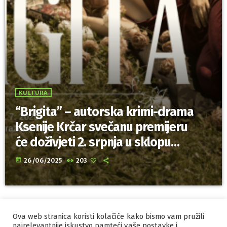
KULTURA
“Brigita” – autorska krimi-drama
Ksenije Krčar svečanu premijeru
će doživjeti 2. srpnja u sklopu
obilježavanja 100. obljetnice
today
26/06/2025
203
Gradskog muzeja Varaždin
Ova web stranica koristi kolačiće kako bismo vam pružili
IZRADA I HOSTING
ORBIS
najrelevantnije iskustvo pamteći vaše postavke i