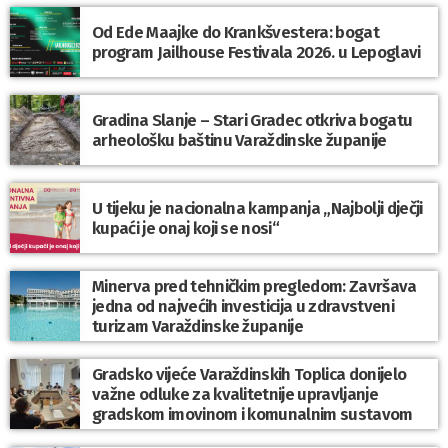
Od Ede Maajke do Krankšvestera: bogat
program Jailhouse Festivala 2026. u Lepoglavi
Gradina Slanje – Stari Gradec otkriva bogatu
arheološku baštinu Varaždinske županije
U tijeku je nacionalna kampanja „Najbolji dječji
kupaći je onaj koji se nosi“
Minerva pred tehničkim pregledom: Završava
jedna od najvećih investicija u zdravstveni
turizam Varaždinske županije
Gradsko vijeće Varaždinskih Toplica donijelo
važne odluke za kvalitetnije upravljanje
gradskom imovinom i komunalnim sustavom