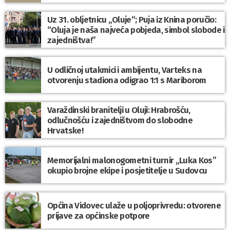
Uz 31. obljetnicu „Oluje“; Puja iz Knina poručio:
“Oluja je naša najveća pobjeda, simbol slobode i
zajedništva!”
U odličnoj utakmici i ambijentu, Varteks na
otvorenju stadiona odigrao 1:1 s Mariborom
Varaždinski branitelji u Oluji: Hrabrošću,
odlučnošću i zajedništvom do slobodne
Hrvatske!
Memorijalni malonogometni turnir „Luka Kos”
okupio brojne ekipe i posjetitelje u Sudovcu
Općina Vidovec ulaže u poljoprivredu: otvorene
prijave za općinske potpore