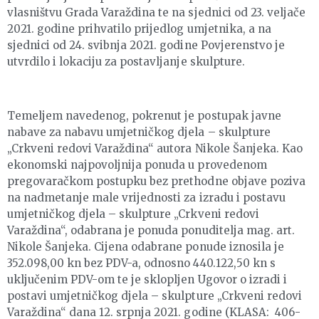
vlasništvu Grada Varaždina te na sjednici od 23. veljače
2021. godine prihvatilo prijedlog umjetnika, a na
sjednici od 24. svibnja 2021. godine Povjerenstvo je
utvrdilo i lokaciju za postavljanje skulpture.
Temeljem navedenog, pokrenut je postupak javne
nabave za nabavu umjetničkog djela – skulpture
„Crkveni redovi Varaždina“ autora Nikole Šanjeka. Kao
ekonomski najpovoljnija ponuda u provedenom
pregovaračkom postupku bez prethodne objave poziva
na nadmetanje male vrijednosti za izradu i postavu
umjetničkog djela – skulpture „Crkveni redovi
Varaždina“, odabrana je ponuda ponuditelja mag. art.
Nikole Šanjeka. Cijena odabrane ponude iznosila je
352.098,00 kn bez PDV-a, odnosno 440.122,50 kn s
uključenim PDV-om te je sklopljen Ugovor o izradi i
postavi umjetničkog djela – skulpture „Crkveni redovi
Varaždina“ dana 12. srpnja 2021. godine (KLASA: 406-