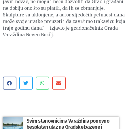
javni novac, ne mogu i neću dozvoliti da Grad i građani
ne dobiju ono što su platili, da ih se obmanjuje.
Skulpture su uklonjene, a autor sljedećih petnaest dana
može svoje uratke preuzeti i da završimo trakavicu koja
traje godinu dana.“ – izjavio je gradonačelnik Grada
Varaždina Neven Bosilj.
Svim stanovnicima Varaždina ponovno
besplatan ulaz na Gradske bazene i