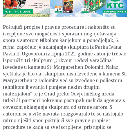
Poštujući propise i pravne procedure i nakon što su
iscrpljene sve mogućnosti sporazumnog rješavanja
spora s autorom Nikolom Šanjekom u ponedjeljak, 5.
rujna započelo je uklanjanje skulptura iz Parka Ivana
Pavla II. Ugovorom iz lipnja 2021. godine autor je trebao
isporučiti tri skulpture „Crkveni redovi Varaždina“
izvedene u kamenu St. Margarethen Dolomiti. Nalaz
vještaka je bio da „skulpture nisu izvedene u kamenu St.
Margarethen iz Dolomita već su izvedene u poliesteru
tehnikom lijevanja i punjene nekim drugim
materijalom“ te je Grad preko Odvjetničkog ureda
Brlečić i partneri pokrenuo postupak raskida ugovora s
obvezom uklanjanja skulptura od strane autora. S
autorom se u više navrata i razgovaralo te se nastojalo
mirno riješiti spor, poštujući sve pravne propise i
procedure te kada su sve iscrpljene, pristupilo se