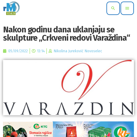
search
menu
Nakon godinu dana uklanjaju se
skulpture „Crkveni redovi Varaždina“
05/09/2022
13:14
Nikolina Jureković Novoselec