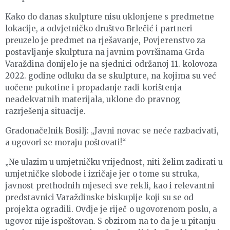
Kako do danas skulpture nisu uklonjene s predmetne
lokacije, a odvjetničko društvo Brlečić i partneri
preuzelo je predmet na rješavanje, Povjerenstvo za
postavljanje skulptura na javnim površinama Grda
Varaždina donijelo je na sjednici održanoj 11. kolovoza
2022. godine odluku da se skulpture, na kojima su već
uočene pukotine i propadanje radi korištenja
neadekvatnih materijala, uklone do pravnog
razrješenja situacije.
Gradonačelnik Bosilj: „Javni novac se neće razbacivati,
a ugovori se moraju poštovati!“
„Ne ulazim u umjetničku vrijednost, niti želim zadirati u
umjetničke slobode i izričaje jer o tome su struka,
javnost prethodnih mjeseci sve rekli, kao i relevantni
predstavnici Varaždinske biskupije koji su se od
projekta ogradili. Ovdje je riječ o ugovorenom poslu, a
ugovor nije ispoštovan. S obzirom na to da je u pitanju