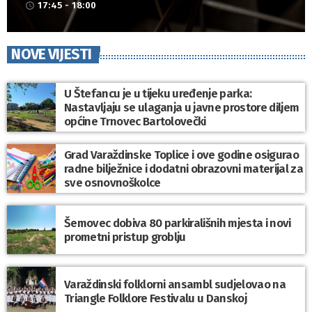
17:45 - 18:00
access_time
NOVE VIJESTI
U Štefancu je u tijeku uređenje parka:
Nastavljaju se ulaganja u javne prostore diljem
općine Trnovec Bartolovečki
Grad Varaždinske Toplice i ove godine osigurao
radne bilježnice i dodatni obrazovni materijal za
sve osnovnoškolce
Šemovec dobiva 80 parkirališnih mjesta i novi
prometni pristup groblju
Varaždinski folklorni ansambl sudjelovao na
Triangle Folklore Festivalu u Danskoj