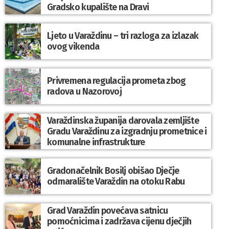
Gradsko kupalište na Dravi
Ljeto u Varaždinu – tri razloga za izlazak
ovog vikenda
Privremena regulacija prometa zbog
radova u Nazorovoj
Varaždinska županija darovala zemljište
Gradu Varaždinu za izgradnju prometnice i
komunalne infrastrukture
Gradonačelnik Bosilj obišao Dječje
odmaralište Varaždin na otoku Rabu
Grad Varaždin povećava satnicu
pomoćnicima i zadržava cijenu dječjih