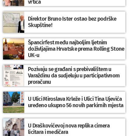
vrtića
Direktor Bruno Ister ostao bez podrške
Skupštine!
Špancirfest među najboljim ljetnim
doživljajima Hrvatske prema Rolling Stone
UK-u
Pozivaju se građani s prebivalištem u
Varaždinu da sudjeluju u participativnom
proračunu
U Ulici Miroslava Krleže i Ulici Tina Ujevića
uređeno ukupno 56 novih parkirnih mjesta
U Draškovićevoj nova replika cimera
licitara i medičara