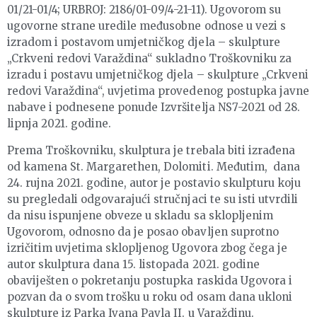
01/21-01/4; URBROJ: 2186/01-09/4-21-11). Ugovorom su
ugovorne strane uredile međusobne odnose u vezi s
izradom i postavom umjetničkog djela – skulpture
„Crkveni redovi Varaždina“ sukladno Troškovniku za
izradu i postavu umjetničkog djela – skulpture „Crkveni
redovi Varaždina“, uvjetima provedenog postupka javne
nabave i podnesene ponude Izvršitelja NS7-2021 od 28.
lipnja 2021. godine.
Prema Troškovniku, skulptura je trebala biti izrađena
od kamena St. Margarethen, Dolomiti. Međutim, dana
24. rujna 2021. godine, autor je postavio skulpturu koju
su pregledali odgovarajući stručnjaci te su isti utvrdili
da nisu ispunjene obveze u skladu sa sklopljenim
Ugovorom, odnosno da je posao obavljen suprotno
izričitim uvjetima sklopljenog Ugovora zbog čega je
autor skulptura dana 15. listopada 2021. godine
obaviješten o pokretanju postupka raskida Ugovora i
pozvan da o svom trošku u roku od osam dana ukloni
skulpture iz Parka Ivana Pavla II. u Varaždinu.