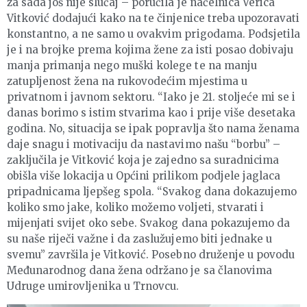
za sada još nije slučaj – poručila je načelnica Verica
Vitković dodajući kako na te činjenice treba upozoravati
konstantno, a ne samo u ovakvim prigodama. Podsjetila
je i na brojke prema kojima žene za isti posao dobivaju
manja primanja nego muški kolege te na manju
zatupljenost žena na rukovodećim mjestima u
privatnom i javnom sektoru. “Iako je 21. stoljeće mi se i
danas borimo s istim stvarima kao i prije više desetaka
godina. No, situacija se ipak popravlja što nama ženama
daje snagu i motivaciju da nastavimo našu “borbu” –
zaključila je Vitković koja je zajedno sa suradnicima
obišla više lokacija u Općini prilikom podjele jaglaca
pripadnicama ljepšeg spola. “Svakog dana dokazujemo
koliko smo jake, koliko možemo voljeti, stvarati i
mijenjati svijet oko sebe. Svakog dana pokazujemo da
su naše riječi važne i da zaslužujemo biti jednake u
svemu” završila je Vitković. Posebno druženje u povodu
Međunarodnog dana žena održano je sa članovima
Udruge umirovljenika u Trnovcu.