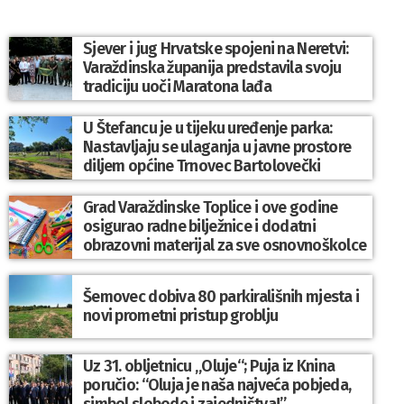
Sjever i jug Hrvatske spojeni na Neretvi:
Varaždinska županija predstavila svoju
tradiciju uoči Maratona lađa
U Štefancu je u tijeku uređenje parka:
Nastavljaju se ulaganja u javne prostore
diljem općine Trnovec Bartolovečki
Grad Varaždinske Toplice i ove godine
osigurao radne bilježnice i dodatni
obrazovni materijal za sve osnovnoškolce
Šemovec dobiva 80 parkirališnih mjesta i
novi prometni pristup groblju
Uz 31. obljetnicu „Oluje“; Puja iz Knina
poručio: “Oluja je naša najveća pobjeda,