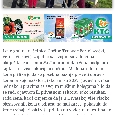
I ove godine načelnica Općine Trnovec Bartolovečki,
Verica Vitković, zajedno sa svojim suradnicima
obilježila je u subotu Međunarodni dan žena podjelom
jaglaca na više lokacija u općini. “Međunarodni dan
žena prilika je da se posebna pažnja posveti upravo
ženama koje nažalost, iako smo u 2025., još uvijek nisu
jednake u pravima sa svojim muškim kolegama bilo da
se radi o javnom ili privatnom sektoru. Iako rezultati
rada žena, kao i činjenica da je u Hrvatskoj više visoko
obrazovanih žena u odnosu na muškarce, pokazuju da
žene trebaju dobiti više prilika na vodećim mjestima, to