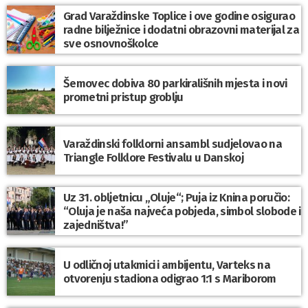
Grad Varaždinske Toplice i ove godine osigurao
radne bilježnice i dodatni obrazovni materijal za
sve osnovnoškolce
Šemovec dobiva 80 parkirališnih mjesta i novi
prometni pristup groblju
Varaždinski folklorni ansambl sudjelovao na
Triangle Folklore Festivalu u Danskoj
Uz 31. obljetnicu „Oluje“; Puja iz Knina poručio:
“Oluja je naša najveća pobjeda, simbol slobode i
zajedništva!”
U odličnoj utakmici i ambijentu, Varteks na
otvorenju stadiona odigrao 1:1 s Mariborom