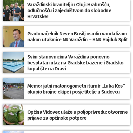
Varaždinski branitelji u Oluji: Hrabrošću,
odlučnošću i zajedništvom do slobodne
Hrvatske!
Gradonačelnik Neven Bosilj osudio vandalizam
nakon utakmice NK Varaždin – HNK Hajduk Split
Svim stanovnicima Varaždina ponovno
besplatan ulaz na Gradske bazene i Gradsko
kupalište na Dravi
Memorijalni malonogometni turnir „Luka Kos”
okupio brojne ekipe i posjetitelje u Sudovcu
Općina Vidovec ulaže u poljoprivredu: otvorene
prijave za općinske potpore