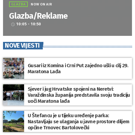
GLAZBA
NOW ON AIR
Glazba/Reklame
10:05 - 10:50
access_time
NOVE VIJESTI
Gusari iz Komina i Crni Put zajedno ušli u cilj 29.
Maratona Lađa
Sjever i jug Hrvatske spojeni na Neretvi:
Varaždinska županija predstavila svoju tradiciju
uoči Maratona lađa
U Štefancu je u tijeku uređenje parka:
Nastavljaju se ulaganja u javne prostore diljem
općine Trnovec Bartolovečki