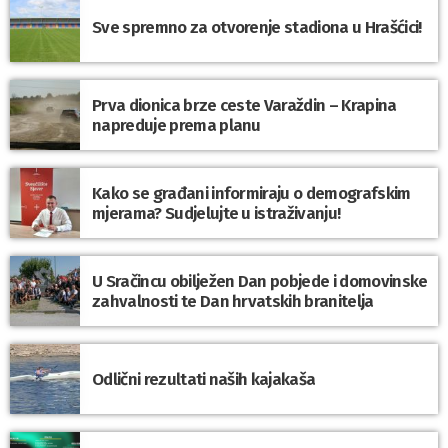
Sve spremno za otvorenje stadiona u Hrašćici!
Prva dionica brze ceste Varaždin – Krapina
napreduje prema planu
Kako se građani informiraju o demografskim
mjerama? Sudjelujte u istraživanju!
U Sračincu obilježen Dan pobjede i domovinske
zahvalnosti te Dan hrvatskih branitelja
Odlični rezultati naših kajakaša