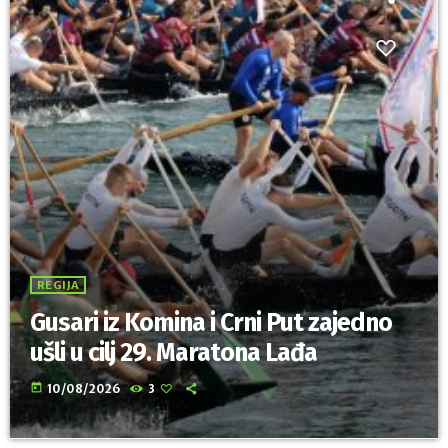
REGIJA
Gusari iz Komina i Crni Put zajedno
ušli u cilj 29. Maratona Lađa
today
10/08/2026
3