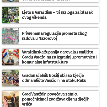
Ljeto u Varaždinu – tri razloga za izlazak
ovog vikenda
Privremena regulacija prometa zbog
radova u Nazorovoj
Varaždinska županija darovala zemljište
Gradu Varaždinu za izgradnju prometnice i
komunalne infrastrukture
Gradonačelnik Bosilj obišao Dječje
odmaralište Varaždin na otoku Rabu
Grad Varaždin povećava satnicu
pomoćnicima i zadržava cijenu dječjih
vrtića