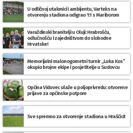
U odličnoj utakmici i ambijentu, Varteks na
otvorenju stadiona odigrao 1:1 s Mariborom
Varaždinski branitelji u Oluji: Hrabrošću,
odlučnošću i zajedništvom do slobodne
Hrvatske!
Memorijalni malonogometni turnir „Luka Kos”
okupio brojne ekipe i posjetitelje u Sudovcu
Općina Vidovec ulaže u poljoprivredu: otvorene
prijave za općinske potpore
Sve spremno za otvorenje stadiona u Hrašćici!