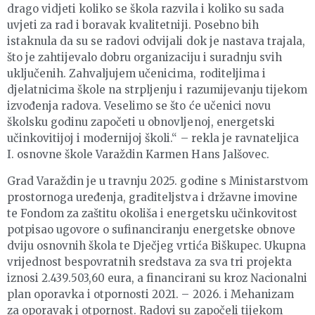
drago vidjeti koliko se škola razvila i koliko su sada
uvjeti za rad i boravak kvalitetniji. Posebno bih
istaknula da su se radovi odvijali dok je nastava trajala,
što je zahtijevalo dobru organizaciju i suradnju svih
uključenih. Zahvaljujem učenicima, roditeljima i
djelatnicima škole na strpljenju i razumijevanju tijekom
izvođenja radova. Veselimo se što će učenici novu
školsku godinu započeti u obnovljenoj, energetski
učinkovitijoj i modernijoj školi.“ – rekla je ravnateljica
I. osnovne škole Varaždin Karmen Hans Jalšovec.
Grad Varaždin je u travnju 2025. godine s Ministarstvom
prostornoga uređenja, graditeljstva i državne imovine
te Fondom za zaštitu okoliša i energetsku učinkovitost
potpisao ugovore o sufinanciranju energetske obnove
dviju osnovnih škola te Dječjeg vrtića Biškupec. Ukupna
vrijednost bespovratnih sredstava za sva tri projekta
iznosi 2.439.503,60 eura, a financirani su kroz Nacionalni
plan oporavka i otpornosti 2021. – 2026. i Mehanizam
za oporavak i otpornost. Radovi su započeli tijekom