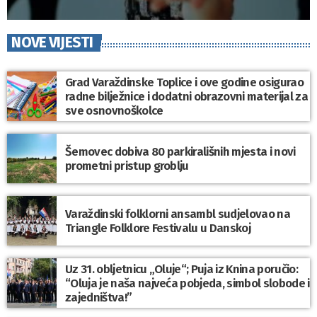
NOVE VIJESTI
Grad Varaždinske Toplice i ove godine osigurao
radne bilježnice i dodatni obrazovni materijal za
sve osnovnoškolce
Šemovec dobiva 80 parkirališnih mjesta i novi
prometni pristup groblju
Varaždinski folklorni ansambl sudjelovao na
Triangle Folklore Festivalu u Danskoj
Uz 31. obljetnicu „Oluje“; Puja iz Knina poručio:
“Oluja je naša najveća pobjeda, simbol slobode i
zajedništva!”