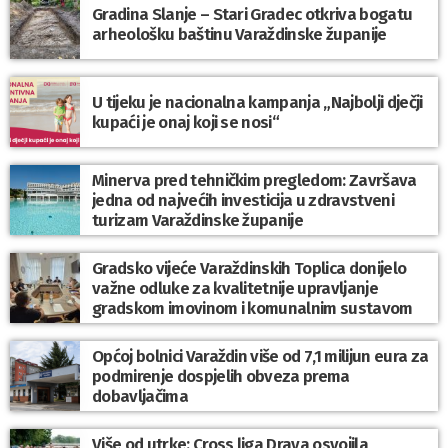
Gradina Slanje – Stari Gradec otkriva bogatu
arheološku baštinu Varaždinske županije
U tijeku je nacionalna kampanja „Najbolji dječji
kupaći je onaj koji se nosi“
Minerva pred tehničkim pregledom: Završava
jedna od najvećih investicija u zdravstveni
turizam Varaždinske županije
Gradsko vijeće Varaždinskih Toplica donijelo
važne odluke za kvalitetnije upravljanje
gradskom imovinom i komunalnim sustavom
Općoj bolnici Varaždin više od 7,1 milijun eura za
podmirenje dospjelih obveza prema
dobavljačima
Više od utrke: Cross liga Drava osvojila