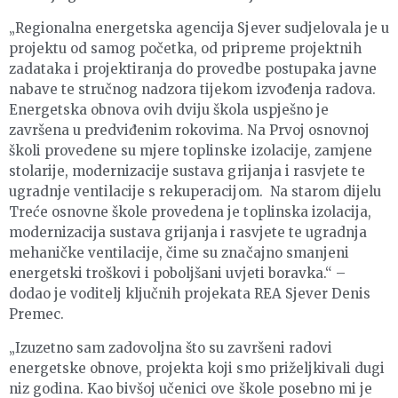
„Regionalna energetska agencija Sjever sudjelovala je u
projektu od samog početka, od pripreme projektnih
zadataka i projektiranja do provedbe postupaka javne
nabave te stručnog nadzora tijekom izvođenja radova.
Energetska obnova ovih dviju škola uspješno je
završena u predviđenim rokovima. Na Prvoj osnovnoj
školi provedene su mjere toplinske izolacije, zamjene
stolarije, modernizacije sustava grijanja i rasvjete te
ugradnje ventilacije s rekuperacijom. Na starom dijelu
Treće osnovne škole provedena je toplinska izolacija,
modernizacija sustava grijanja i rasvjete te ugradnja
mehaničke ventilacije, čime su značajno smanjeni
energetski troškovi i poboljšani uvjeti boravka.“ –
dodao je voditelj ključnih projekata REA Sjever Denis
Premec.
„Izuzetno sam zadovoljna što su završeni radovi
energetske obnove, projekta koji smo priželjkivali dugi
niz godina. Kao bivšoj učenici ove škole posebno mi je