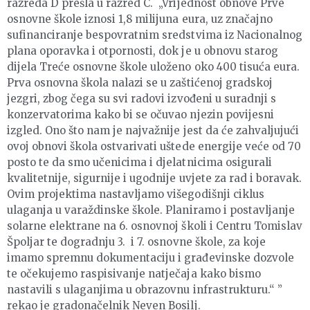
razreda D prešla u razred C. „Vrijednost obnove Prve
osnovne škole iznosi 1,8 milijuna eura, uz značajno
sufinanciranje bespovratnim sredstvima iz Nacionalnog
plana oporavka i otpornosti, dok je u obnovu starog
dijela Treće osnovne škole uloženo oko 400 tisuća eura.
Prva osnovna škola nalazi se u zaštićenoj gradskoj
jezgri, zbog čega su svi radovi izvođeni u suradnji s
konzervatorima kako bi se očuvao njezin povijesni
izgled. Ono što nam je najvažnije jest da će zahvaljujući
ovoj obnovi škola ostvarivati uštede energije veće od 70
posto te da smo učenicima i djelatnicima osigurali
kvalitetnije, sigurnije i ugodnije uvjete za rad i boravak.
Ovim projektima nastavljamo višegodišnji ciklus
ulaganja u varaždinske škole. Planiramo i postavljanje
solarne elektrane na 6. osnovnoj školi i Centru Tomislav
Špoljar te dogradnju 3. i 7. osnovne škole, za koje
imamo spremnu dokumentaciju i građevinske dozvole
te očekujemo raspisivanje natječaja kako bismo
nastavili s ulaganjima u obrazovnu infrastrukturu.“ ”
rekao je gradonačelnik Neven Bosilj.