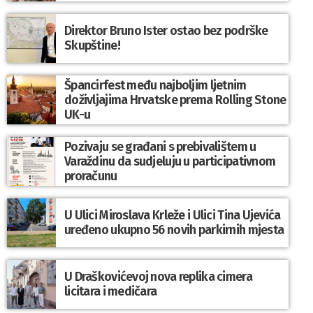
Direktor Bruno Ister ostao bez podrške
Skupštine!
Špancirfest među najboljim ljetnim
doživljajima Hrvatske prema Rolling Stone
UK-u
Pozivaju se građani s prebivalištem u
Varaždinu da sudjeluju u participativnom
proračunu
U Ulici Miroslava Krleže i Ulici Tina Ujevića
uređeno ukupno 56 novih parkirnih mjesta
U Draškovićevoj nova replika cimera
licitara i medičara