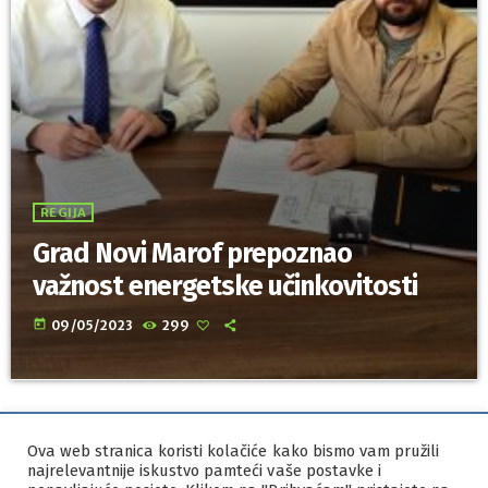
REGIJA
Grad Novi Marof prepoznao
važnost energetske učinkovitosti
today
09/05/2023
299
Ova web stranica koristi kolačiće kako bismo vam pružili
IZRADA I HOSTING
ORBIS
najrelevantnije iskustvo pamteći vaše postavke i
MARKETING