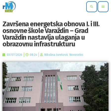
search
menu
Završena energetska obnova I. i III.
osnovne škole Varaždin – Grad
Varaždin nastavlja ulaganja u
obrazovnu infrastrukturu
03/07/2026
08:24
Nikolina Jureković Novoselec