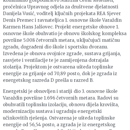
komunalno gospodarstvo Martina Cesar Kelemen,
pročelnica Upravnog odjela za društvene djelatnosti
Danijela Vusić, voditelj ključnih projekata REA Sjever
Denis Premec i ravnateljica 1. osnovne škole Varaždin
Karmen Hans Jalšovec. Projekt energetske obnove 1.
osnovne škole obuhvatio je obnovu školskog kompleksa
površine 5.008 četvornih metara, uključujući matičnu
zgradu, dograđeni dio škole i sportsku dvoranu.
Izvedena je obnova ovojnice zgrade, sustava grijanja,
rasvjete i ventilacije te je zamijenjena dotrajala
stolarija. Projektom je ostvarena ušteda toplinske
energije za grijanje od 70,89 posto, dok je zgrada iz
energetskog razreda D prešla u razred B.
Energetski je obnovljen i stariji dio 3. osnovne škole
Varaždin površine 1.696 četvornih metara. Radovi su
obuhvatili toplinsku izolaciju, obnovu dijela krovišta,
modernizaciju sustava i ugradnju energetski
učinkovitih rješenja. Ostvarena je ušteda toplinske
energije od 56,54 posto, a zgrada je iz energetskog