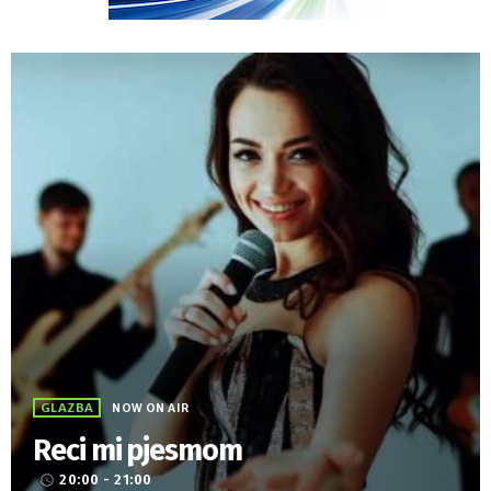
GLAZBA
NOW ON AIR
Reci mi pjesmom
20:00 - 21:00
access_time