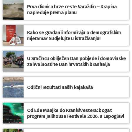
Prva dionica brze ceste Varaždin – Krapina
napreduje prema planu
Kako se građani informiraju o demografskim
mjerama? Sudjelujte u istraživanju!
U Sračincu obilježen Dan pobjede i domovinske
zahvalnosti te Dan hrvatskih branitelja
Odlični rezultati naših kajakaša
Od Ede Maajke do Krankšvestera: bogat
program Jailhouse Festivala 2026. u Lepoglavi