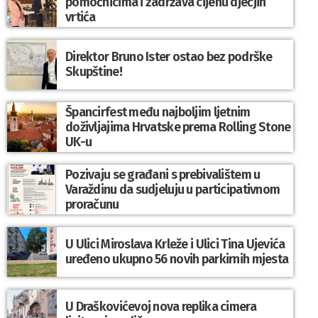
pomoćnicima i zadržava cijenu dječjih
vrtića
Direktor Bruno Ister ostao bez podrške
Skupštine!
Špancirfest među najboljim ljetnim
doživljajima Hrvatske prema Rolling Stone
UK-u
Pozivaju se građani s prebivalištem u
Varaždinu da sudjeluju u participativnom
proračunu
U Ulici Miroslava Krleže i Ulici Tina Ujevića
uređeno ukupno 56 novih parkirnih mjesta
U Draškovićevoj nova replika cimera