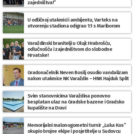
zajedništva!”
U odličnoj utakmici i ambijentu, Varteks na
otvorenju stadiona odigrao 1:1 s Mariborom
Varaždinski branitelji u Oluji: Hrabrošću,
odlučnošću i zajedništvom do slobodne
Hrvatske!
Gradonačelnik Neven Bosilj osudio vandalizam
nakon utakmice NK Varaždin – HNK Hajduk Split
Svim stanovnicima Varaždina ponovno
besplatan ulaz na Gradske bazene i Gradsko
kupalište na Dravi
Memorijalni malonogometni turnir „Luka Kos”
okupio brojne ekipe i posjetitelje u Sudovcu