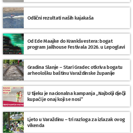
Odlični rezultati naših kajakaša
Od Ede Maajke do Krankšvestera: bogat
program Jailhouse Festivala 2026. u Lepoglavi
Gradina Slanje – Stari Gradec otkriva bogatu
arheološku baštinu Varaždinske županije
U tijeku je nacionalna kampanja „Najbolji dječji
kupaći je onaj koji se nosi“
Ljeto u Varaždinu – tri razloga za izlazak ovog
vikenda