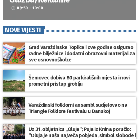
09:50 - 10:00
access_time
NOVE VIJESTI
Grad Varaždinske Toplice i ove godine osigurao
radne bilježnice i dodatni obrazovni materijal za
sve osnovnoškolce
Šemovec dobiva 80 parkirališnih mjesta i novi
prometni pristup groblju
Varaždinski folklorni ansambl sudjelovao na
Triangle Folklore Festivalu u Danskoj
Uz 31. obljetnicu „Oluje“; Puja iz Knina poručio:
“Oluja je naša najveća pobjeda, simbol slobode i