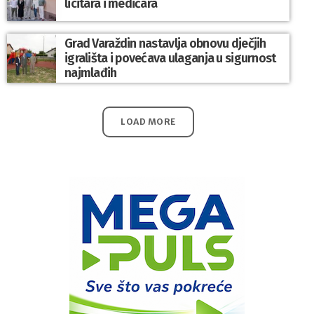
licitara i medičara
Grad Varaždin nastavlja obnovu dječjih
igrališta i povećava ulaganja u sigurnost
najmlađih
LOAD MORE