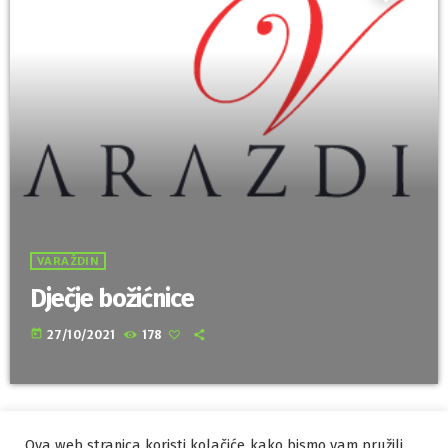
VARAŽDIN
Dječje božićnice
today
27/10/2021
178
Ova web stranica koristi kolačiće kako bismo vam pružili