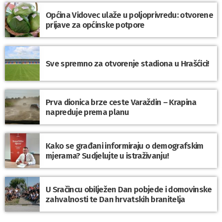
Općina Vidovec ulaže u poljoprivredu: otvorene
prijave za općinske potpore
Sve spremno za otvorenje stadiona u Hrašćici!
Prva dionica brze ceste Varaždin – Krapina
napreduje prema planu
Kako se građani informiraju o demografskim
mjerama? Sudjelujte u istraživanju!
U Sračincu obilježen Dan pobjede i domovinske
zahvalnosti te Dan hrvatskih branitelja