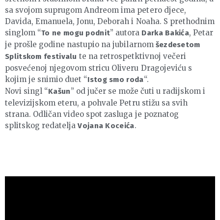
sa svojom suprugom Andreom ima petero djece,
Davida, Emanuela, Jonu, Deborah i Noaha. S prethodnim
singlom “
” autora
, Petar
To ne mogu podnit
Darka Bakića
je prošle godine nastupio na jubilarnom
šezdesetom
te na retrospetktivnoj večeri
Splitskom festivalu
posvećenoj njegovom stricu Oliveru Dragojeviću s
kojim je snimio duet “
“.
Istog smo roda
Novi singl “
” od jučer se može čuti u radijskom i
Kašun
televizijskom eteru, a pohvale Petru stižu sa svih
strana. Odličan video spot zasluga je poznatog
splitskog redatelja
.
Vojana Koceića