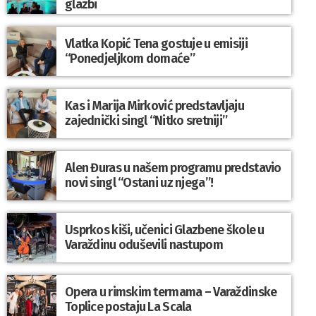
glazbi
Vlatka Kopić Tena gostuje u emisiji
“Ponedjeljkom domaće”
Kas i Marija Mirković predstavljaju
zajednički singl “Nitko sretniji”
Alen Đuras u našem programu predstavio
novi singl “Ostani uz njega”!
Usprkos kiši, učenici Glazbene škole u
Varaždinu oduševili nastupom
Opera u rimskim termama – Varaždinske
Toplice postaju La Scala