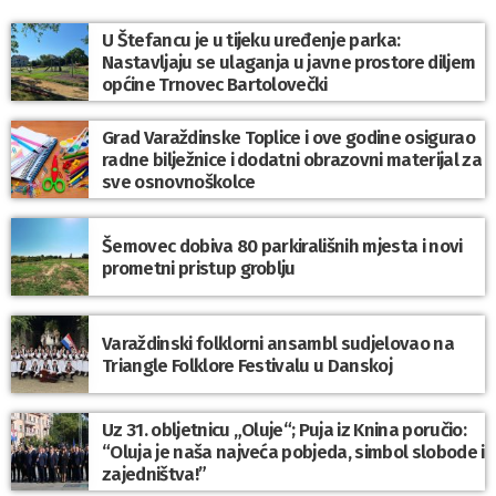
U Štefancu je u tijeku uređenje parka:
Nastavljaju se ulaganja u javne prostore diljem
općine Trnovec Bartolovečki
Grad Varaždinske Toplice i ove godine osigurao
radne bilježnice i dodatni obrazovni materijal za
sve osnovnoškolce
Šemovec dobiva 80 parkirališnih mjesta i novi
prometni pristup groblju
Varaždinski folklorni ansambl sudjelovao na
Triangle Folklore Festivalu u Danskoj
Uz 31. obljetnicu „Oluje“; Puja iz Knina poručio:
“Oluja je naša najveća pobjeda, simbol slobode i
zajedništva!”