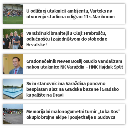
U odličnoj utakmici i ambijentu, Varteks na
otvorenju stadiona odigrao 1:1 s Mariborom
Varaždinski branitelji u Oluji: Hrabrošću,
odlučnošću i zajedništvom do slobodne
Hrvatske!
Gradonačelnik Neven Bosilj osudio vandalizam
nakon utakmice NK Varaždin – HNK Hajduk Split
Svim stanovnicima Varaždina ponovno
besplatan ulaz na Gradske bazene i Gradsko
kupalište na Dravi
Memorijalni malonogometni turnir „Luka Kos”
okupio brojne ekipe i posjetitelje u Sudovcu