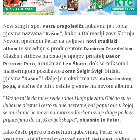
Novi singl i spot
ljubavna je i topla
Petra Dragojevića
pjesma nazvana “
“, kako u Dalmaciji zovu škrinju.
Kašun
Novom pjesmom Petar najavljuje i
novi studijski
te suradnju s producentom
.
album
Damirom Osredečkim
Glazbu i stihove napisao je njegov prijatelj
Davor
, aranžman
, dok se miksom i
Petrović Pero
Leo Škaro
masteringom pozabavio
. Stilski
Zoran Švigir Švigi
pjesma “
” i dalje je u okvirima tzv.
Kašun
dalmatinskog
, a slične će biti i ostale pjesme na novom albumu.
popa
“
Važno mi je da mi se svide stihovi koje pjevam. Obično su to
ljubavne pjesme i često su one nesretne, baš poput ove u kojoj
se muškarac ne može pomiriti s odlaskom svoje drage pa laže
prijateljima da su još uvijek skupa
“,
.
objasnio je Petar
Iako često pjeva o nesretnim ljubavima, Petar je u
sretnom i stabilnom braku već punih petnaest godina, a