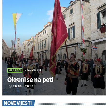
GLAZBA
NOW ON AIR
Okreni se na peti
20:00 - 20:30
access_time
NOVE VIJESTI