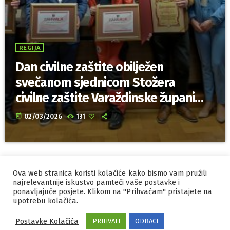
REGIJA
Dan civilne zaštite obilježen
svečanom sjednicom Stožera
civilne zaštite Varaždinske županije
i Grada Varaždina
today
02/03/2026
131
Ova web stranica koristi kolačiće kako bismo vam pružili
IZRADA I HOSTING
ORBIS
najrelevantnije iskustvo pamteći vaše postavke i
ponavljajuće posjete. Klikom na "Prihvaćam" pristajete na
MARKETING
PRAVILA PRIVATNOSTI
upotrebu kolačića.
Postavke Kolačića
PRIHVATI
ODBACI