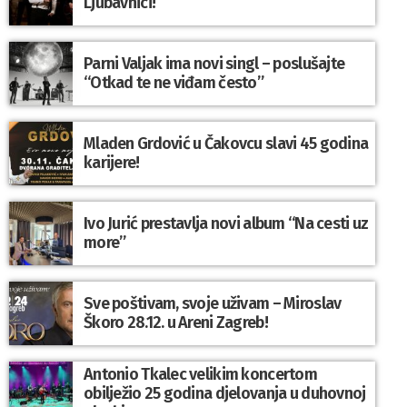
Ljubavnici!
Parni Valjak ima novi singl – poslušajte
“Otkad te ne viđam često”
Mladen Grdović u Čakovcu slavi 45 godina
karijere!
Ivo Jurić prestavlja novi album “Na cesti uz
more”
Sve poštivam, svoje uživam – Miroslav
Škoro 28.12. u Areni Zagreb!
Antonio Tkalec velikim koncertom
obilježio 25 godina djelovanja u duhovnoj