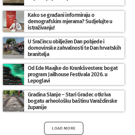
Kako se građani informiraju o
demografskim mjerama? Sudjelujte u
istraživanju!
U Sračincu obilježen Dan pobjede i
domovinske zahvalnosti te Dan hrvatskih
branitelja
Od Ede Maajke do Krankšvestera: bogat
program Jailhouse Festivala 2026. u
Lepoglavi
Gradina Slanje – Stari Gradec otkriva
bogatu arheološku baštinu Varaždinske
županije
LOAD MORE