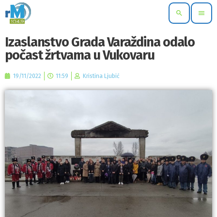
search
menu
Izaslanstvo Grada Varaždina odalo
počast žrtvama u Vukovaru
19/11/2022
11:59
Kristina Ljubić