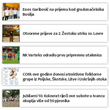
Enes Garibović na prijemu kod gradonačelnika
Bosilja
Otvorene prijave za 2. Žestoku utrku sv. Lovre
NK Varteks odradio prvu pripremnu utakmicu
COFA ove godine donosi atraktivne folklorne
grupe iz Poljske, Škotske, Litve i Uskršnjih otoka
Jubilarni 10. Kolovrat riječi ove subote u Ivancu
okuplja više od 50 pjesnika