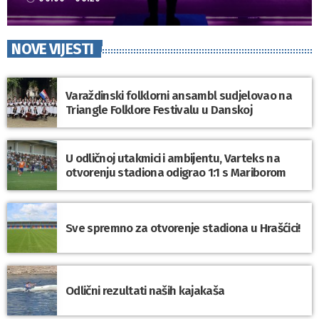
NOVE VIJESTI
Varaždinski folklorni ansambl sudjelovao na
Triangle Folklore Festivalu u Danskoj
U odličnoj utakmici i ambijentu, Varteks na
otvorenju stadiona odigrao 1:1 s Mariborom
Sve spremno za otvorenje stadiona u Hrašćici!
Odlični rezultati naših kajakaša