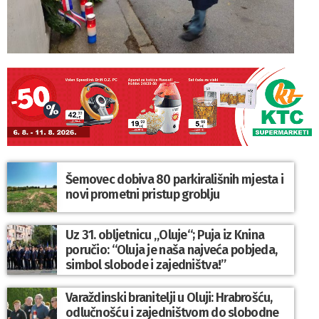
Šemovec dobiva 80 parkirališnih mjesta i
novi prometni pristup groblju
Uz 31. obljetnicu „Oluje“; Puja iz Knina
poručio: “Oluja je naša najveća pobjeda,
simbol slobode i zajedništva!”
Varaždinski branitelji u Oluji: Hrabrošću,
odlučnošću i zajedništvom do slobodne