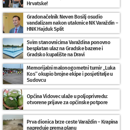
Hrvatske!
Gradonačelnik Neven Bosilj osudio
vandalizam nakon utakmice NK Varaždin –
HNK Hajduk Split
Svim stanovnicima Varaždina ponovno
besplatan ulaz na Gradske bazene i
Gradsko kupalište na Dravi
Memorijalni malonogometni turnir „Luka
Kos” okupio brojne ekipe i posjetitelje u
Sudovcu
Općina Vidovec ulaže u poljoprivredu:
otvorene prijave za općinske potpore
Prva dionica brze ceste Varaždin – Krapina
napreduje prema planu