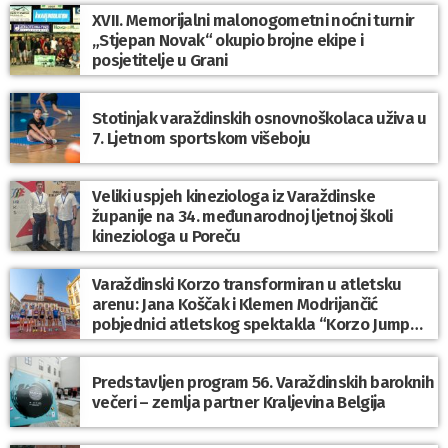
XVII. Memorijalni malonogometni noćni turnir
„Stjepan Novak“ okupio brojne ekipe i
posjetitelje u Grani
Stotinjak varaždinskih osnovnoškolaca uživa u
7. Ljetnom sportskom višeboju
Veliki uspjeh kineziologa iz Varaždinske
županije na 34. međunarodnoj ljetnoj školi
kineziologa u Poreču
Varaždinski Korzo transformiran u atletsku
arenu: Jana Koščak i Klemen Modrijančić
pobjednici atletskog spektakla “Korzo Jump
2026”
Predstavljen program 56. Varaždinskih baroknih
večeri – zemlja partner Kraljevina Belgija