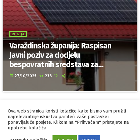
REGIJA
Varaždinska županija: Raspisan
Javni poziv za dodjelu
bespovratnih sredstava za
obnovljive izvore energije u
today
27/10/2025
238
obiteljskim kućama
Ova web stranica koristi kolačiće kako bismo vam pružili
IZRADA I HOSTING
ORBIS
najrelevantnije iskustvo pamteći vaše postavke i
ponavljajuće posjete. Klikom na "Prihvaćam" pristajete na
MARKETING
PRAVILA PRIVATNOSTI
upotrebu kolačića.