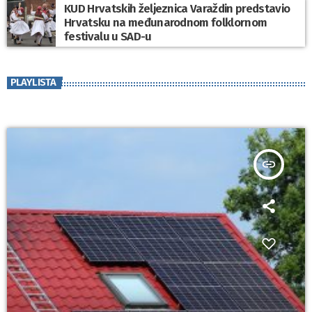
KUD Hrvatskih željeznica Varaždin predstavio
Hrvatsku na međunarodnom folklornom
festivalu u SAD-u
PLAYLISTA
insert_link