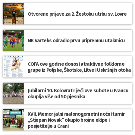
Otvorene prijave za 2. Žestoku utrku sv. Lovre
NK Varteks odradio prvu pripremnu utakmicu
COFA ove godine donosi atraktivne folklorne
grupe iz Poljske, Škotske, Litve i Uskršnjih otoka
Jubilarni 10. Kolovrat riječi ove subote u Ivancu
okuplja više od 50 pjesnika
XVII. Memorijalni malonogometni noćni turnir
„Stjepan Novak“ okupio brojne ekipe i
posjetitelje u Grani