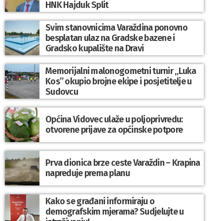
HNK Hajduk Split
Svim stanovnicima Varaždina ponovno
besplatan ulaz na Gradske bazene i
Gradsko kupalište na Dravi
Memorijalni malonogometni turnir „Luka
Kos” okupio brojne ekipe i posjetitelje u
Sudovcu
Općina Vidovec ulaže u poljoprivredu:
otvorene prijave za općinske potpore
Prva dionica brze ceste Varaždin – Krapina
napreduje prema planu
Kako se građani informiraju o
demografskim mjerama? Sudjelujte u