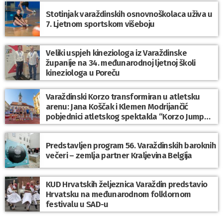
Stotinjak varaždinskih osnovnoškolaca uživa u
7. Ljetnom sportskom višeboju
Veliki uspjeh kineziologa iz Varaždinske
županije na 34. međunarodnoj ljetnoj školi
kineziologa u Poreču
Varaždinski Korzo transformiran u atletsku
arenu: Jana Koščak i Klemen Modrijančić
pobjednici atletskog spektakla “Korzo Jump
2026”
Predstavljen program 56. Varaždinskih baroknih
večeri – zemlja partner Kraljevina Belgija
KUD Hrvatskih željeznica Varaždin predstavio
Hrvatsku na međunarodnom folklornom
festivalu u SAD-u