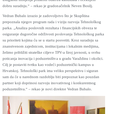
dobru suradnju.“ – rekao je gradonačelnik Neven Bosilj.
Vedran Bubalo izrazio je zadovoljstvo što je Skupština
prepoznala njegov program rada i viziju razvoja Tehnološkog
parka. „Analiza poslovnih rezultata i financijskih obveza te
osiguranje dugoročne održivosti poslovanja Tehnološkog parka
su prioriteti kojima ću se u startu posvetiti. Kroz suradnju sa
znanstvenom zajednicom, institucijama i lokalnim medijima,
želimo približiti strateške ciljeve TPV-a široj javnosti, u svrhu
poticanja inovacija i poduzetništva u gradu Varaždinu i okolici.
Cilj je postaviti tvrtku kao vodeći poduzetnički kampus u
Hrvatskoj. Tehnološki park ima veliku perspektivu i siguran
sam da će u narednom razdoblju biti prepoznat kao pouzdan
partner koji doprinosi razvoju inovativnog i konkurentnog
poduzetništva.“ – rekao je novi direktor Vedran Bubalo.