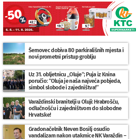
Šemovec dobiva 80 parkirališnih mjesta i
novi prometni pristup groblju
Uz 31. obljetnicu „Oluje“; Puja iz Knina
poručio: “Oluja je naša najveća pobjeda,
simbol slobode i zajedništva!”
Varaždinski branitelji u Oluji: Hrabrošću,
odlučnošću i zajedništvom do slobodne
Hrvatske!
Gradonačelnik Neven Bosilj osudio
vandalizam nakon utakmice NK Varaždin –