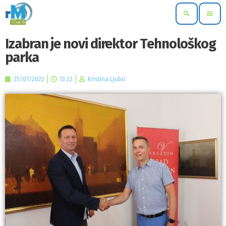
search
menu
Izabran je novi direktor Tehnološkog
parka
25/07/2022
13:22
Kristina Ljubić