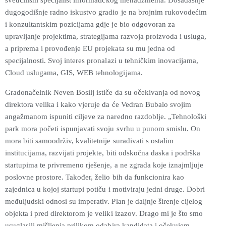
dugogodišnje radno iskustvo gradio je na brojnim rukovodećim
i konzultantskim pozicijama gdje je bio odgovoran za
upravljanje projektima, strategijama razvoja proizvoda i usluga,
a priprema i provođenje EU projekata su mu jedna od
specijalnosti. Svoj interes pronalazi u tehničkim inovacijama,
Cloud uslugama, GIS, WEB tehnologijama.
Gradonačelnik Neven Bosilj ističe da su očekivanja od novog
direktora velika i kako vjeruje da će Vedran Bubalo svojim
angažmanom ispuniti ciljeve za naredno razdoblje. „Tehnološki
park mora početi ispunjavati svoju svrhu u punom smislu. On
mora biti samoodrživ, kvalitetnije surađivati s ostalim
institucijama, razvijati projekte, biti odskočna daska i podrška
startupima te privremeno rješenje, a ne zgrada koje iznajmljuje
poslovne prostore. Također, želio bih da funkcionira kao
zajednica u kojoj startupi potiču i motiviraju jedni druge. Dobri
međuljudski odnosi su imperativ. Plan je daljnje širenje cijelog
objekta i pred direktorom je veliki izazov. Drago mi je što smo
usuglasili mišljenja prilikom odabira kandidata i očekujem