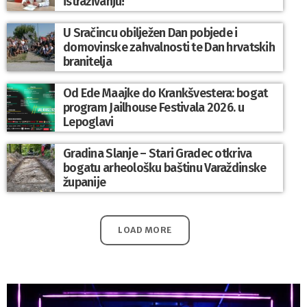
istraživanju!
U Sračincu obilježen Dan pobjede i
domovinske zahvalnosti te Dan hrvatskih
branitelja
Od Ede Maajke do Krankšvestera: bogat
program Jailhouse Festivala 2026. u
Lepoglavi
Gradina Slanje – Stari Gradec otkriva
bogatu arheološku baštinu Varaždinske
županije
LOAD MORE