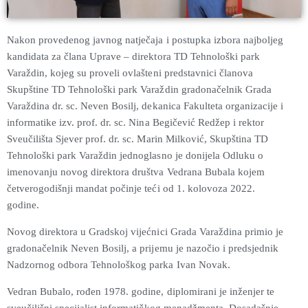
Nakon provedenog javnog natječaja i postupka izbora najboljeg
kandidata za člana Uprave – direktora TD Tehnološki park
Varaždin, kojeg su proveli ovlašteni predstavnici članova
Skupštine TD Tehnološki park Varaždin gradonačelnik Grada
Varaždina dr. sc. Neven Bosilj, dekanica Fakulteta organizacije i
informatike izv. prof. dr. sc. Nina Begičević Redžep i rektor
Sveučilišta Sjever prof. dr. sc. Marin Milković, Skupština TD
Tehnološki park Varaždin jednoglasno je donijela Odluku o
imenovanju novog direktora društva Vedrana Bubala kojem
četverogodišnji mandat počinje teći od 1. kolovoza 2022.
godine.
Novog direktora u Gradskoj vijećnici Grada Varaždina primio je
gradonačelnik Neven Bosilj, a prijemu je nazočio i predsjednik
Nadzornog odbora Tehnološkog parka Ivan Novak.
Vedran Bubalo, rođen 1978. godine, diplomirani je inženjer te
sveučilišni specijalist informatičkog menadžmenta. Dosadašnje