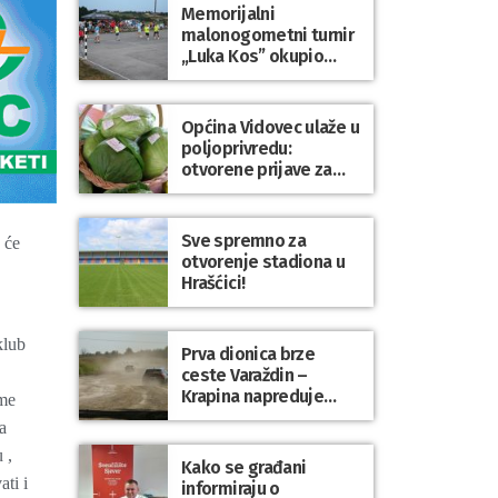
Memorijalni
malonogometni turnir
„Luka Kos” okupio
brojne ekipe i
posjetitelje u Sudovcu
Općina Vidovec ulaže u
poljoprivredu:
otvorene prijave za
općinske potpore
Sve spremno za
 će
otvorenje stadiona u
Hrašćici!
klub
Prva dionica brze
ceste Varaždin –
Krapina napreduje
ime
prema planu
a
 ,
Kako se građani
ati i
informiraju o