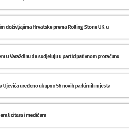
nim doživljajima Hrvatske prema Rolling Stone UK-u
tem u Varaždinu da sudjeluju u participativnom proračunu
Tina Ujevića uređeno ukupno 56 novih parkirnih mjesta
ra licitara i medičara