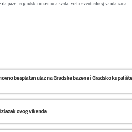
ne da paze na gradsku imovinu a svaku vrstu eventualnog vandalizma
novno besplatan ulaz na Gradske bazene i Gradsko kupališt
a izlazak ovog vikenda