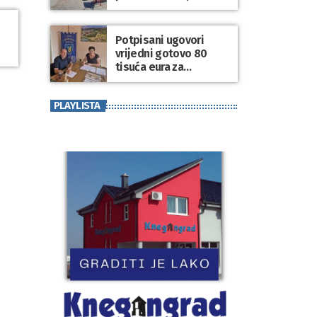
1,4 milijuna eura
Potpisani ugovori
vrijedni gotovo 80
tisuća eura za
asfaltiranje cesta na
području Varaždinskih
PLAYLISTA
Toplica