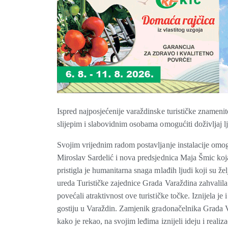
Ispred najposjećenije varaždinske turističke znamenito
slijepim i slabovidnim osobama omogućiti doživljaj l
Svojim vrijednim radom postavljanje instalacije omog
Miroslav Sardelić i nova predsjednica Maja Šmic koja
pristigla je humanitarna snaga mlađih ljudi koji su žel
ureda Turističke zajednice Grada Varaždina zahvalila 
povećali atraktivnost ove turističke točke. Iznijela j
gostiju u Varaždin. Zamjenik gradonačelnika Grada V
kako je rekao, na svojim leđima iznijeli ideju i realiz