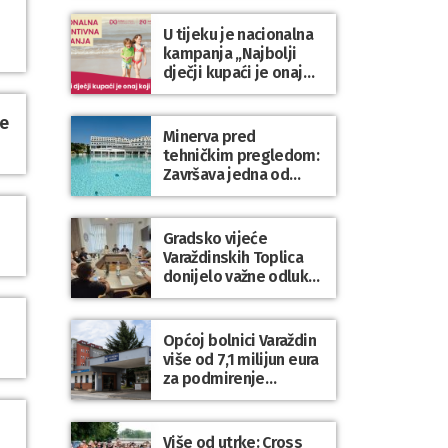
U tijeku je nacionalna
kampanja „Najbolji
dječji kupaći je onaj
koji se nosi“
ne
Minerva pred
tehničkim pregledom:
Završava jedna od
najvećih investicija u
zdravstveni turizam
Varaždinske županije
Gradsko vijeće
Varaždinskih Toplica
donijelo važne odluke
za kvalitetnije
upravljanje gradskom
imovinom i
Općoj bolnici Varaždin
komunalnim sustavom
više od 7,1 milijun eura
za podmirenje
dospjelih obveza
prema dobavljačima
Više od utrke: Cross