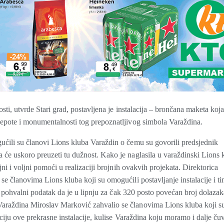
sti, utvrde Stari grad, postavljena je
instalacija – brončana maketa koja
jepote i monumentalnosti tog prepoznatljivog simbola Varaždina.
ućili su članovi Lions kluba Varaždin o čemu su govorili predsjednik
 će uskoro preuzeti tu dužnost. Kako je naglasila u varaždinski Lions 
jni i voljni pomoći u realizaciji brojnih ovakvih projekata. Direktorica
se članovima Lions kluba koji su omogućili postavljanje instalacije i t
e i pohvalni podatak da je u lipnju za čak 320 posto povećan broj dolazak
araždina Miroslav Marković zahvalio se članovima Lions kluba koji su
aciju ove prekrasne instalacije, kulise Varaždina koju moramo i dalje čuv