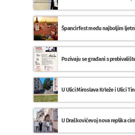
Špancirfest među najboljim ljet
Pozivaju se građani s prebivališ
U Ulici Miroslava Krleže i Ulici 
U Draškovićevoj nova replika cime