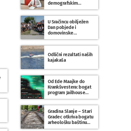
demografskim
mjerama? Sudjelujte u
istraživanju!
U Sračincu obilježen
Dan pobjede i
domovinske
zahvalnosti te Dan
hrvatskih branitelja
Odlični rezultati naših
kajakaša
e
Od Ede Maajke do
Krankšvestera: bogat
program Jailhouse
Festivala 2026. u
Lepoglavi
Gradina Slanje – Stari
Gradec otkriva bogatu
arheološku baštinu
Varaždinske županije