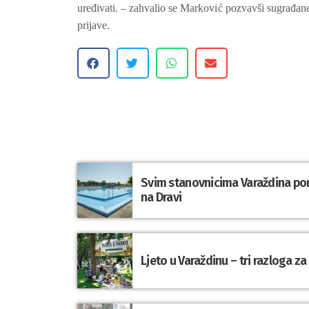
uređivati. – zahvalio se Marković pozvavši sugrađa
prijave.
Svim stanovnicima Varaždina po
na Dravi
Ljeto u Varaždinu – tri razloga z