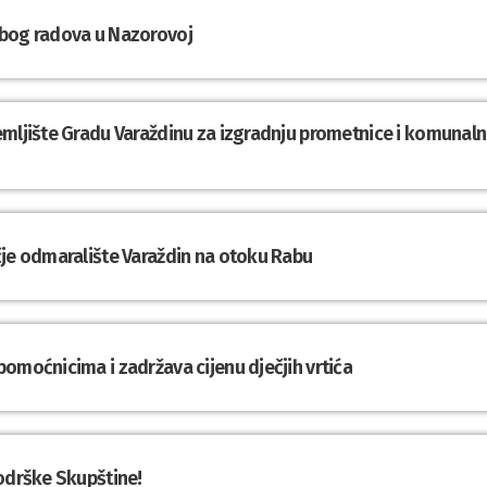
zbog radova u Nazorovoj
emljište Gradu Varaždinu za izgradnju prometnice i komunal
čje odmaralište Varaždin na otoku Rabu
omoćnicima i zadržava cijenu dječjih vrtića
podrške Skupštine!