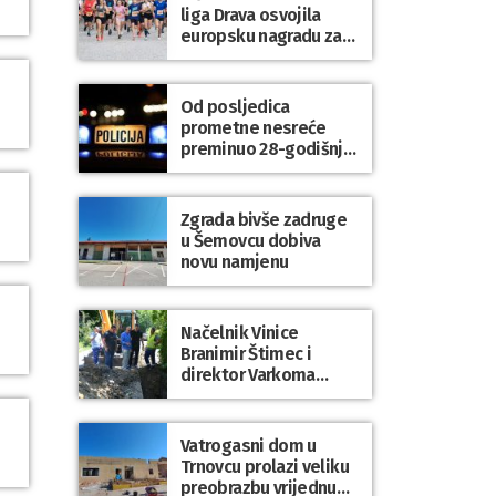
liga Drava osvojila
europsku nagradu za
sport koji povezuje
generacije
Od posljedica
prometne nesreće
preminuo 28-godišnji
putnik
Zgrada bivše zadruge
u Šemovcu dobiva
novu namjenu
Načelnik Vinice
Branimir Štimec i
direktor Varkoma
Bruno Ister obišli
radove vrijedne
125.000,00 eura
Vatrogasni dom u
Trnovcu prolazi veliku
preobrazbu vrijednu