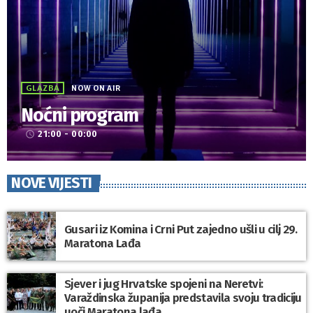
GLAZBA
NOW ON AIR
Noćni program
21:00 - 00:00
access_time
NOVE VIJESTI
Gusari iz Komina i Crni Put zajedno ušli u cilj 29.
Maratona Lađa
Sjever i jug Hrvatske spojeni na Neretvi:
Varaždinska županija predstavila svoju tradiciju
uoči Maratona lađa