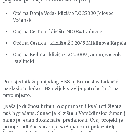
Općina Donja Voća- klizište LC 25020 Jelovec
Voćanski
Općina Cestica- klizište NC 034 Radovec
Općina Cestica –klizište ŽC 2045 Miklinova Kapela
Općina Bednja- klizište LC 25009 Jamno, zaseok
Pavlineki
Predsjednik županijskog HNS-a, Krunoslav Lukačić
naglasio je kako HNS uvijek stavlja potrebe ljudi na
prvo mjesto.
„Naša je dužnost brinuti o sigurnosti i kvaliteti života
naših građana. Sanacija klizišta u Varaždinskoj županiji
samo je jedan dokaz naše predanosti. Ovaj projekt je
primjer odlične suradnje sa županom i pokazatelj