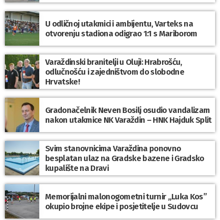
U odličnoj utakmici i ambijentu, Varteks na
otvorenju stadiona odigrao 1:1 s Mariborom
Varaždinski branitelji u Oluji: Hrabrošću,
odlučnošću i zajedništvom do slobodne
Hrvatske!
Gradonačelnik Neven Bosilj osudio vandalizam
nakon utakmice NK Varaždin – HNK Hajduk Split
Svim stanovnicima Varaždina ponovno
besplatan ulaz na Gradske bazene i Gradsko
kupalište na Dravi
Memorijalni malonogometni turnir „Luka Kos”
okupio brojne ekipe i posjetitelje u Sudovcu