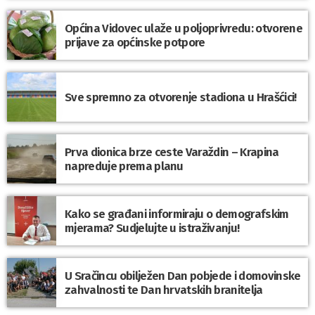
Općina Vidovec ulaže u poljoprivredu: otvorene
prijave za općinske potpore
Sve spremno za otvorenje stadiona u Hrašćici!
Prva dionica brze ceste Varaždin – Krapina
napreduje prema planu
Kako se građani informiraju o demografskim
mjerama? Sudjelujte u istraživanju!
U Sračincu obilježen Dan pobjede i domovinske
zahvalnosti te Dan hrvatskih branitelja