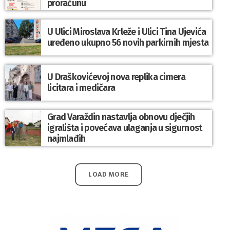
proračunu
U Ulici Miroslava Krleže i Ulici Tina Ujevića
uređeno ukupno 56 novih parkirnih mjesta
U Draškovićevoj nova replika cimera
licitara i medičara
Grad Varaždin nastavlja obnovu dječjih
igrališta i povećava ulaganja u sigurnost
najmlađih
LOAD MORE