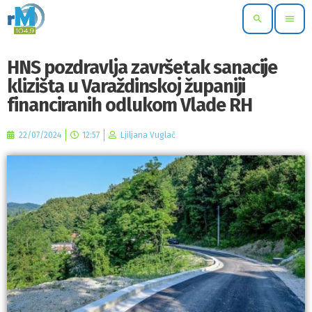
search
menu
HNS pozdravlja završetak sanacije
klizišta u Varaždinskoj županiji
financiranih odlukom Vlade RH
22/07/2024
12:57
Ljiljana Vuglač