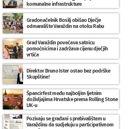
komunalne infrastrukture
Gradonačelnik Bosilj obišao Dječje
odmaralište Varaždin na otoku Rabu
Grad Varaždin povećava satnicu
pomoćnicima i zadržava cijenu dječjih
vrtića
Direktor Bruno Ister ostao bez podrške
Skupštine!
Špancirfest među najboljim ljetnim
doživljajima Hrvatske prema Rolling Stone
UK-u
Pozivaju se građani s prebivalištem u
Varaždinu da sudjeluju u participativnom