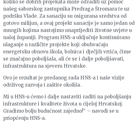
koliko se dobrih projekata može odraditi uz pomoć
našeg saborskog zastupnika Predraga Štromara te uz
podršku Vlade. Za sanaciju su osigurana sredstva od
gotovo milijun, a ovaj projekt sanacije je samo jedan od
mnogih kojima nastojimo unaprijediti životne uvjete u
našoj županiji. Program HNS-a uključuje kontinuirano
ulaganje u različite projekte koji obuhvaćaju
energetsku obnovu škola, bolnica i dječjih vrtića, čime
se značajno poboljšala, ali će se i dalje poboljšavati,
infrastruktura na sjeveru Hrvatske.
Ovo je rezultat je predanog rada HNS-a i naše vizije
održivog razvoja i zaštite okoliša.
Mi u HNS-u ćemo i dalje nastaviti raditi na poboljšanju
infrastrukture i kvalitete života u cijeloj Hrvatskoj.
Gradimo bolju budućnost zajedno!“ – navodi se u
priopćenju HNS-a.