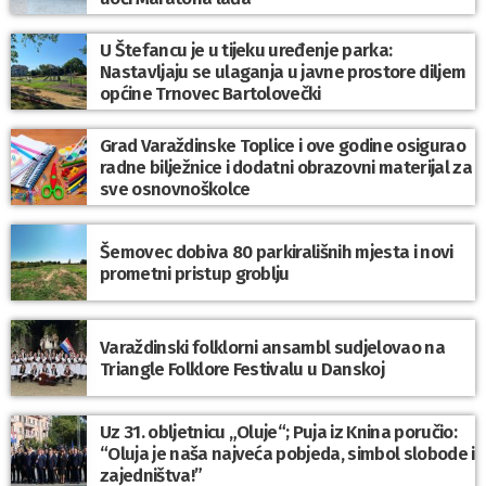
U Štefancu je u tijeku uređenje parka:
Nastavljaju se ulaganja u javne prostore diljem
općine Trnovec Bartolovečki
Grad Varaždinske Toplice i ove godine osigurao
radne bilježnice i dodatni obrazovni materijal za
sve osnovnoškolce
Šemovec dobiva 80 parkirališnih mjesta i novi
prometni pristup groblju
Varaždinski folklorni ansambl sudjelovao na
Triangle Folklore Festivalu u Danskoj
Uz 31. obljetnicu „Oluje“; Puja iz Knina poručio:
“Oluja je naša najveća pobjeda, simbol slobode i
zajedništva!”