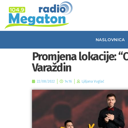
NASLOVNICA
Promjena lokacije: “
Varaždin
22/08/2022
14:16
Ljiljana Vuglač