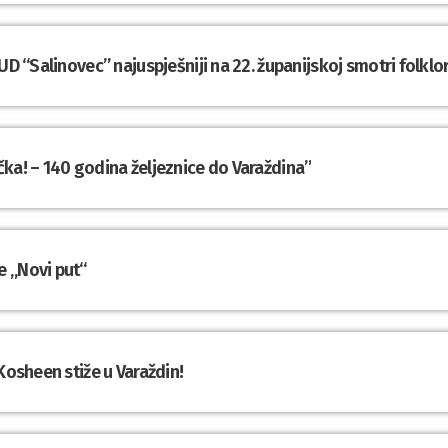
UD “Salinovec” najuspješniji na 22. županijskoj smotri folklo
ka! – 140 godina željeznice do Varaždina”
e „Novi put“
Kosheen stiže u Varaždin!