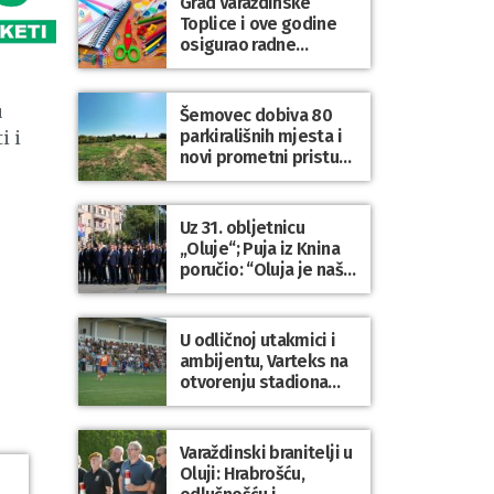
Grad Varaždinske
Bartolovečki
Toplice i ove godine
osigurao radne
bilježnice i dodatni
obrazovni materijal za
sve osnovnoškolce
u
Šemovec dobiva 80
parkirališnih mjesta i
i i
novi prometni pristup
groblju
Uz 31. obljetnicu
„Oluje“; Puja iz Knina
poručio: “Oluja je naša
najveća pobjeda,
simbol slobode i
zajedništva!”
U odličnoj utakmici i
ambijentu, Varteks na
otvorenju stadiona
odigrao 1:1 s
Mariborom
Varaždinski branitelji u
Oluji: Hrabrošću,