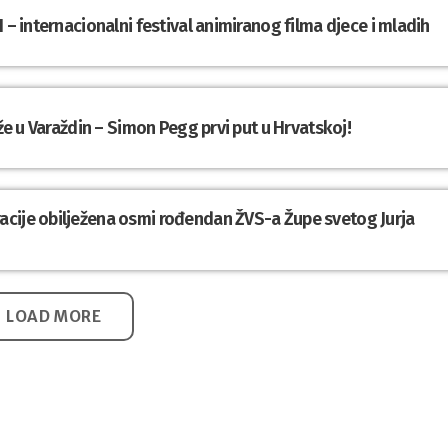
 – internacionalni festival animiranog filma djece i mladih
iže u Varaždin – Simon Pegg prvi put u Hrvatskoj!
cije obilježena osmi rođendan ŽVS-a Župe svetog Jurja
LOAD MORE