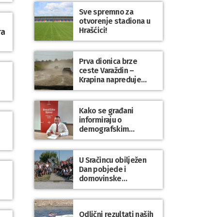
Sve spremno za
otvorenje stadiona u
Hrašćici!
ra
Prva dionica brze
ceste Varaždin –
Krapina napreduje
prema planu
Kako se građani
informiraju o
demografskim
mjerama? Sudjelujte u
istraživanju!
U Sračincu obilježen
Dan pobjede i
domovinske
zahvalnosti te Dan
hrvatskih branitelja
Odlični rezultati naših