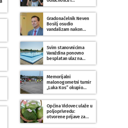
odlučnošću i
a
zajedništvom do
slobodne Hrvatske!
Gradonačelnik Neven
Bosilj osudio
vandalizam nakon
utakmice NK Varaždin
– HNK Hajduk Split
Svim stanovnicima
Varaždina ponovno
besplatan ulaz na
Gradske bazene i
Gradsko kupalište na
Dravi
Memorijalni
malonogometni turnir
„Luka Kos” okupio
brojne ekipe i
posjetitelje u Sudovcu
Općina Vidovec ulaže u
poljoprivredu:
otvorene prijave za
općinske potpore