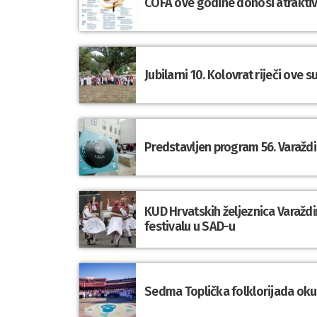
COFA ove godine donosi atraktivn
Jubilarni 10. Kolovrat riječi ove 
Predstavljen program 56. Varaždi
KUD Hrvatskih željeznica Varaž
festivalu u SAD-u
Sedma Toplička folklorijada okupi