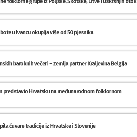
e folklorne grupe iz Poljske, Škotske, Litve i Uskršnjih otok
subote u Ivancu okuplja više od 50 pjesnika
nskih baroknih večeri – zemlja partner Kraljevina Belgija
din predstavio Hrvatsku na međunarodnom folklornom
la čuvare tradicije iz Hrvatske i Slovenije