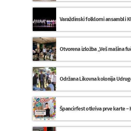
Varaždinski folklorni ansambl i K
Otvorena izložba „Veš mašina fuč
Održana Likovna kolonija Udrug
Špancirfest otkriva prve karte – 