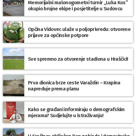
Memorijalni malonogometni turnir „Luka Kos”
okupio brojne ekipe i posjetitelje u Sudovcu
Općina Vidovec ulaže u poljoprivredu: otvorene
prijave za općinske potpore
Sve spremno za otvorenje stadiona u Hrašćici!
Prva dionica brze ceste Varaždin – Krapina
napreduje prema planu
Kako se građani informiraju o demografskim
mjerama? Sudjelujte u istraživanju!