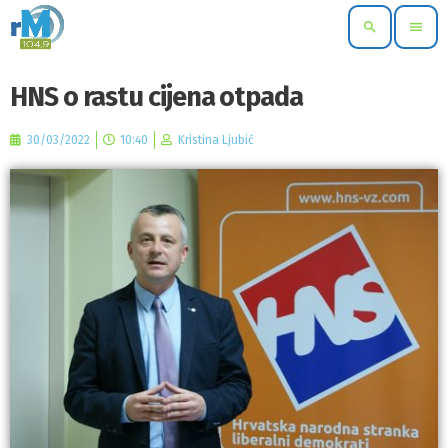
search
menu
HNS o rastu cijena otpada
30/03/2022
10:40
Kristina Ljubić