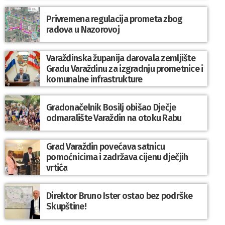
Privremena regulacija prometa zbog
radova u Nazorovoj
Varaždinska županija darovala zemljište
Gradu Varaždinu za izgradnju prometnice i
komunalne infrastrukture
Gradonačelnik Bosilj obišao Dječje
odmaralište Varaždin na otoku Rabu
Grad Varaždin povećava satnicu
pomoćnicima i zadržava cijenu dječjih
vrtića
Direktor Bruno Ister ostao bez podrške
Skupštine!