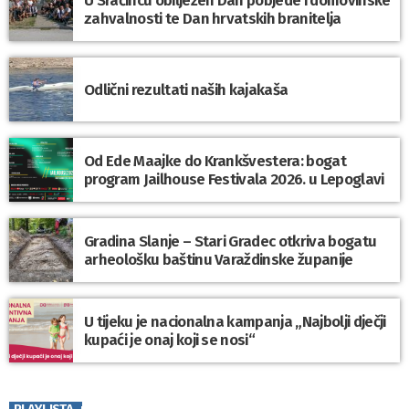
U Sračincu obilježen Dan pobjede i domovinske
zahvalnosti te Dan hrvatskih branitelja
Odlični rezultati naših kajakaša
Od Ede Maajke do Krankšvestera: bogat
program Jailhouse Festivala 2026. u Lepoglavi
Gradina Slanje – Stari Gradec otkriva bogatu
arheološku baštinu Varaždinske županije
U tijeku je nacionalna kampanja „Najbolji dječji
kupaći je onaj koji se nosi“