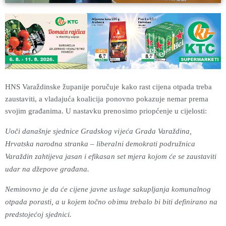
HNS Varaždinske županije poručuje kako rast cijena otpada treba
zaustaviti, a vladajuća koalicija ponovno pokazuje nemar prema
svojim građanima. U nastavku prenosimo priopćenje u cijelosti:
Uoči današnje sjednice Gradskog vijeća Grada Varaždina,
Hrvatska narodna stranka – liberalni demokrati podružnica
Varaždin zahtijeva jasan i efikasan set mjera kojom će se zaustaviti
udar na džepove građana.
Neminovno je da će cijene javne usluge sakupljanja komunalnog
otpada porasti, a u kojem točno obimu trebalo bi biti definirano na
predstojećoj sjednici.