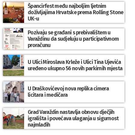
Špancirfest među najboljim ljetnim
doživljajima Hrvatske prema Rolling Stone
UK-u
Pozivaju se građani s prebivalištem u
Varaždinu da sudjeluju u participativnom
proračunu
U Ulici Miroslava Krleže i Ulici Tina Ujevića
uređeno ukupno 56 novih parkirnih mjesta
U Draškovićevoj nova replika cimera
licitara i medičara
Grad Varaždin nastavlja obnovu dječjih
igrališta i povećava ulaganja u sigurnost
najmlađih