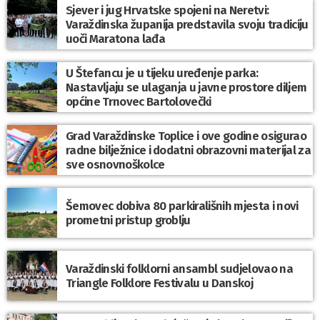
Sjever i jug Hrvatske spojeni na Neretvi:
Varaždinska županija predstavila svoju tradiciju
uoči Maratona lađa
U Štefancu je u tijeku uređenje parka:
Nastavljaju se ulaganja u javne prostore diljem
općine Trnovec Bartolovečki
Grad Varaždinske Toplice i ove godine osigurao
radne bilježnice i dodatni obrazovni materijal za
sve osnovnoškolce
Šemovec dobiva 80 parkirališnih mjesta i novi
prometni pristup groblju
Varaždinski folklorni ansambl sudjelovao na
Triangle Folklore Festivalu u Danskoj