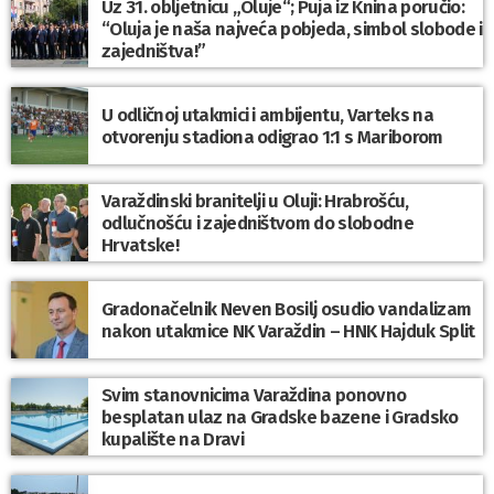
Uz 31. obljetnicu „Oluje“; Puja iz Knina poručio:
“Oluja je naša najveća pobjeda, simbol slobode i
zajedništva!”
U odličnoj utakmici i ambijentu, Varteks na
otvorenju stadiona odigrao 1:1 s Mariborom
Varaždinski branitelji u Oluji: Hrabrošću,
odlučnošću i zajedništvom do slobodne
Hrvatske!
Gradonačelnik Neven Bosilj osudio vandalizam
nakon utakmice NK Varaždin – HNK Hajduk Split
Svim stanovnicima Varaždina ponovno
besplatan ulaz na Gradske bazene i Gradsko
kupalište na Dravi