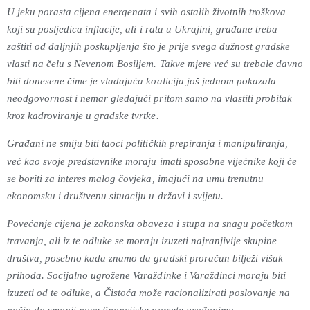
U jeku porasta cijena energenata i svih ostalih životnih troškova
koji su posljedica inflacije, ali i rata u Ukrajini, građane treba
zaštiti od daljnjih poskupljenja što je prije svega dužnost gradske
vlasti na čelu s Nevenom Bosiljem. Takve mjere već su trebale davno
biti donesene čime je vladajuća koalicija još jednom pokazala
neodgovornost i nemar gledajući pritom samo na vlastiti probitak
kroz kadroviranje u gradske tvrtke.
Građani ne smiju biti taoci političkih prepiranja i manipuliranja,
već kao svoje predstavnike moraju imati sposobne vijećnike koji će
se boriti za interes malog čovjeka, imajući na umu trenutnu
ekonomsku i društvenu situaciju u državi i svijetu.
Povećanje cijena je zakonska obaveza i stupa na snagu početkom
travanja, ali iz te odluke se moraju izuzeti najranjivije skupine
društva, posebno kada znamo da gradski proračun bilježi višak
prihoda. Socijalno ugrožene Varaždinke i Varaždinci moraju biti
izuzeti od te odluke, a Čistoća može racionalizirati poslovanje na