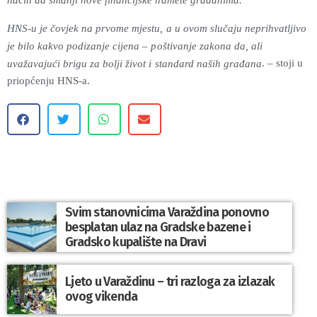
način da smanji nove financijske namete građanima.
HNS-u je čovjek na prvome mjestu, a u ovom slučaju neprihvatljivo
je bilo kakvo podizanje cijena – poštivanje zakona da, ali
. – stoji u
uvažavajući brigu za bolji život i standard naših građana
priopćenju HNS-a.
Svim stanovnicima Varaždina ponovno
besplatan ulaz na Gradske bazene i
Gradsko kupalište na Dravi
Ljeto u Varaždinu – tri razloga za izlazak
ovog vikenda