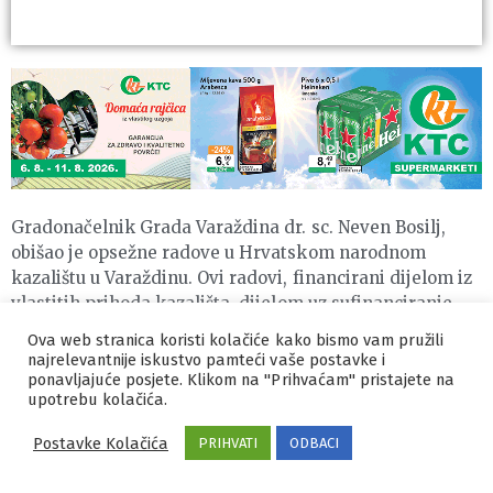
Gradonačelnik Grada Varaždina dr. sc. Neven Bosilj,
obišao je opsežne radove u Hrvatskom narodnom
kazalištu u Varaždinu. Ovi radovi, financirani dijelom iz
vlastitih prihoda kazališta, dijelom uz sufinanciranje
Ministarstva kulture Republike Hrvatske te najvećim
Ova web stranica koristi kolačiće kako bismo vam pružili
dijelom ulaganjem Grada Varaždina, obuhvaćaju obnovu
najrelevantnije iskustvo pamteći vaše postavke i
Velike scene, gledališta kazališta i dvorane Veček. Na
ponavljajuće posjete. Klikom na "Prihvaćam" pristajete na
upotrebu kolačića.
Velikoj sceni trenutno se izvode radovi na nadstroplju
te se provodi demontaža i ponovna montaža drencher
Postavke Kolačića
PRIHVATI
ODBACI
instalacije. Kako bi se omogućilo izvođenje tehnički
zahtjevnijih predstava i programa, postojeći nosači