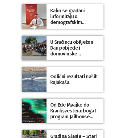
Kako se građani
informiraju o
demografskim
mjerama? Sudjelujte u
istraživanju!
U Sračincu obilježen
Dan pobjede i
domovinske
zahvalnosti te Dan
hrvatskih branitelja
Odlični rezultati naših
kajakaša
Od Ede Maajke do
Krankšvestera: bogat
program Jailhouse
Festivala 2026. u
Lepoglavi
Gradina Slanje – Stari