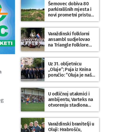
sve osnovnoškolce
Šemovec dobiva 80
parkirališnih mjesta i
novi prometni pristup
groblju
Varaždinski folklorni
ansambl sudjelovao
na Triangle Folklore
Festivalu u Danskoj
Uz 31. obljetnicu
„Oluje“; Puja iz Knina
a
poručio: “Oluja je naša
najveća pobjeda,
simbol slobode i
zajedništva!”
U odličnoj utakmici i
ambijentu, Varteks na
og
otvorenju stadiona
odigrao 1:1 s
Mariborom
Varaždinski branitelji u
Oluji: Hrabrošću,