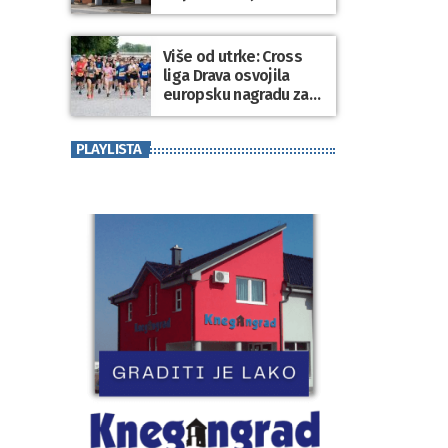
dospjelih obveza
prema dobavljačima
Više od utrke: Cross
liga Drava osvojila
europsku nagradu za
sport koji povezuje
generacije
PLAYLISTA