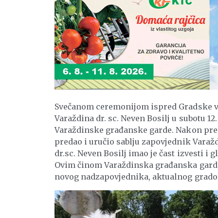
Svečanom ceremonijom ispred Gradske vij
Varaždina dr. sc. Neven Bosilj u subotu 1
Varaždinske građanske garde. Nakon preg
predao i uručio sablju zapovjednik Vara
dr.sc. Neven Bosilj imao je čast izvesti i
Ovim činom Varaždinska građanska garda k
novog nadzapovjednika, aktualnog gradona