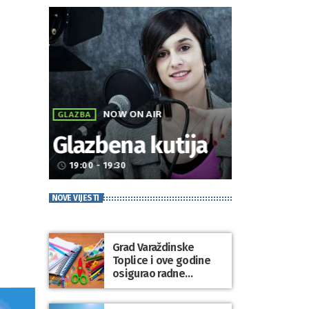
NOW ON AIR
GLAZBA
Glazbena kutija
19:00 - 19:30
access_time
NOVE VIJESTI
Grad Varaždinske
Toplice i ove godine
osigurao radne
bilježnice i dodatni
obrazovni materijal za