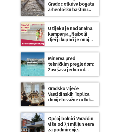
Gradec otkriva bogatu
arheološku baštinu
Varaždinske županije
U tijeku je nacionalna
kampanja „Najbolji
dječji kupaći je onaj
koji se nosi“
Minerva pred
tehničkim pregledom:
Završava jedna od
najvećih investicija u
zdravstveni turizam
Varaždinske županije
Gradsko vijeće
Varaždinskih Toplica
donijelo važne odluke
za kvalitetnije
upravljanje gradskom
imovinom i
Općoj bolnici Varaždin
komunalnim sustavom
više od 7,1 milijun eura
za podmirenje