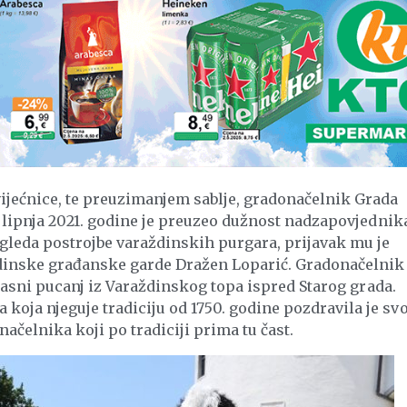
ećnice, te preuzimanjem sablje, gradonačelnik Grada
2. lipnja 2021. godine je preuzeo dužnost nadzapovjednik
leda postrojbe varaždinskih purgara, prijavak mu je
ždinske građanske garde Dražen Loparić. Gradonačelnik
 glasni pucanj iz Varaždinskog topa ispred Starog grada.
oja njeguje tradiciju od 1750. godine pozdravila je sv
čelnika koji po tradiciji prima tu čast.