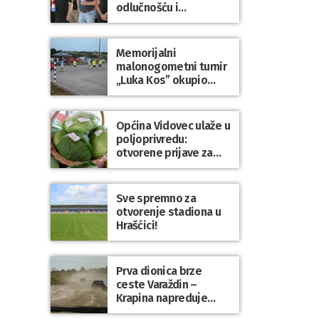
odlučnošću i
zajedništvom do
slobodne Hrvatske!
Memorijalni
malonogometni turnir
„Luka Kos” okupio
brojne ekipe i
posjetitelje u Sudovcu
Općina Vidovec ulaže u
poljoprivredu:
otvorene prijave za
općinske potpore
Sve spremno za
otvorenje stadiona u
Hrašćici!
Prva dionica brze
ceste Varaždin –
Krapina napreduje
prema planu