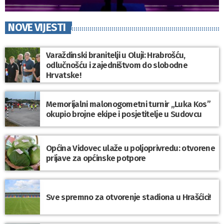
NOVE VIJESTI
Varaždinski branitelji u Oluji: Hrabrošću,
odlučnošću i zajedništvom do slobodne
Hrvatske!
Memorijalni malonogometni turnir „Luka Kos”
okupio brojne ekipe i posjetitelje u Sudovcu
Općina Vidovec ulaže u poljoprivredu: otvorene
prijave za općinske potpore
Sve spremno za otvorenje stadiona u Hrašćici!