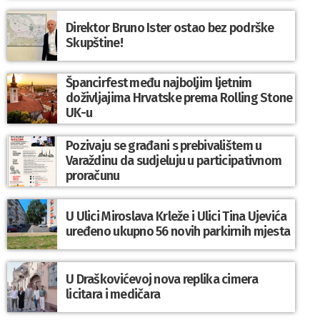
Direktor Bruno Ister ostao bez podrške
Skupštine!
Špancirfest među najboljim ljetnim
doživljajima Hrvatske prema Rolling Stone
UK-u
Pozivaju se građani s prebivalištem u
Varaždinu da sudjeluju u participativnom
proračunu
U Ulici Miroslava Krleže i Ulici Tina Ujevića
uređeno ukupno 56 novih parkirnih mjesta
U Draškovićevoj nova replika cimera
licitara i medičara