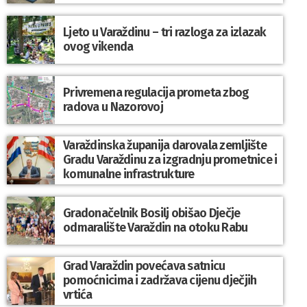
Ljeto u Varaždinu – tri razloga za izlazak
ovog vikenda
Privremena regulacija prometa zbog
radova u Nazorovoj
Varaždinska županija darovala zemljište
Gradu Varaždinu za izgradnju prometnice i
komunalne infrastrukture
Gradonačelnik Bosilj obišao Dječje
odmaralište Varaždin na otoku Rabu
Grad Varaždin povećava satnicu
pomoćnicima i zadržava cijenu dječjih
vrtića