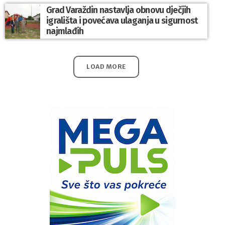
Grad Varaždin nastavlja obnovu dječjih
igrališta i povećava ulaganja u sigurnost
najmlađih
LOAD MORE