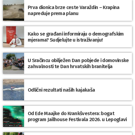
Prva dionica brze ceste Varaždin – Krapina
napreduje prema planu
Kako se građani informiraju o demografskim
mjerama? Sudjelujte u istraživanju!
U Sračincu obilježen Dan pobjede i domovinske
zahvalnosti te Dan hrvatskih branitelja
Odlični rezultati naših kajakaša
Od Ede Maajke do Krankšvestera: bogat
program Jailhouse Festivala 2026. u Lepoglavi