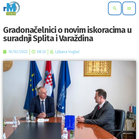
search
menu
Gradonačelnici o novim iskoracima u
suradnji Splita i Varaždina
10/03/2022
08:32
Ljiljana Vuglač