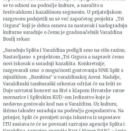
se to odnosi na područje kulture, a naročito u
festivalskom i kazališnom segmentu. U prijateljskom
razgovoru podsjetili su se već započetog projekta „Tri
Grgura“ koji je dobra osnova za nastavak i nadogradnju
kulturne suradnje o čemu je gradonačelnik Varaždina
Bosilj rekao:
„Suradnju Splita i Varaždina podigli smo na višu razinu.
Nastavljamo s projektom „Tri Grgura a napravit ćemo
novi iskorak u suradnji kazališta. Konkretnije,
razgovarali smo o mogućnosti gostovanja HNK Split s
mjuziklom „Bambina“ u varaždinskoj Areni. Nadalje,
Varaždinski tamburaški orkestar održat će na fešti sv.
Duje uzvratni koncert na Rivi s klapom Hrvatske ratne
mornarice i Splitskim KUD-om Jedinstvo koje je
nedavno gostovalo kod nas u Varaždinu. Uz kulturu,
širimo također suradnja na području gospodarstva. Na
primjer, Split će prenijeti svoja iskustva iz uspostave
ITU sustava te će se povezati razvojne agencije Splita i
Varaždina, razvojne agencije Rast i Sjever DAN.“ – javio