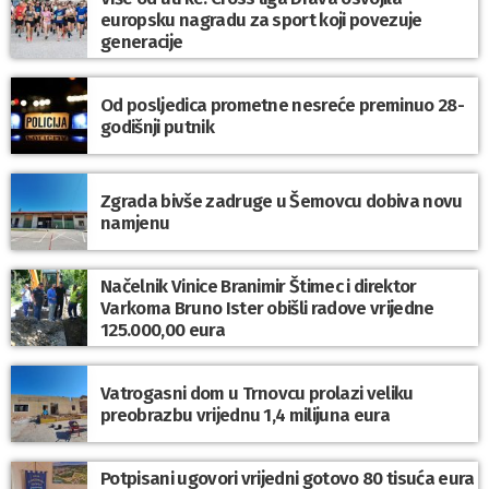
europsku nagradu za sport koji povezuje
generacije
Od posljedica prometne nesreće preminuo 28-
godišnji putnik
Zgrada bivše zadruge u Šemovcu dobiva novu
namjenu
Načelnik Vinice Branimir Štimec i direktor
Varkoma Bruno Ister obišli radove vrijedne
125.000,00 eura
Vatrogasni dom u Trnovcu prolazi veliku
preobrazbu vrijednu 1,4 milijuna eura
Potpisani ugovori vrijedni gotovo 80 tisuća eura