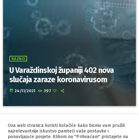
RAZNO
U Varaždinskoj županiji 402 nova
slučaja zaraze koronavirusom
today
24/11/2021
397
Ova web stranica koristi kolačiće kako bismo vam pružili
IZRADA I HOSTING
ORBIS
najrelevantnije iskustvo pamteći vaše postavke i
ponavljajuće posjete. Klikom na "Prihvaćam" pristajete na
MARKETING