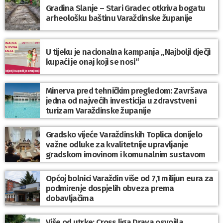
Gradina Slanje – Stari Gradec otkriva bogatu
arheološku baštinu Varaždinske županije
U tijeku je nacionalna kampanja „Najbolji dječji
kupaći je onaj koji se nosi“
Minerva pred tehničkim pregledom: Završava
jedna od najvećih investicija u zdravstveni
turizam Varaždinske županije
Gradsko vijeće Varaždinskih Toplica donijelo
važne odluke za kvalitetnije upravljanje
gradskom imovinom i komunalnim sustavom
Općoj bolnici Varaždin više od 7,1 milijun eura za
podmirenje dospjelih obveza prema
dobavljačima
Više od utrke: Cross liga Drava osvojila