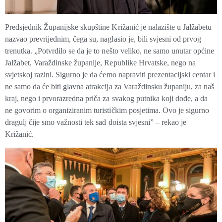
Predsjednik Županijske skupštine Križanić je nalazište u Jalžabetu
nazvao prevrijednim, čega su, naglasio je, bili svjesni od prvog
trenutka. „Potvrdilo se da je to nešto veliko, ne samo unutar općine
Jalžabet, Varaždinske županije, Republike Hrvatske, nego na
svjetskoj razini. Sigurno je da ćemo napraviti prezentacijski centar i
ne samo da će biti glavna atrakcija za Varaždinsku županiju, za naš
kraj, nego i prvorazredna priča za svakog putnika koji dođe, a da
ne govorim o organiziranim turističkim posjetima. Ovo je sigurno
dragulj čije smo važnosti tek sad doista svjesni” – rekao je
Križanić.