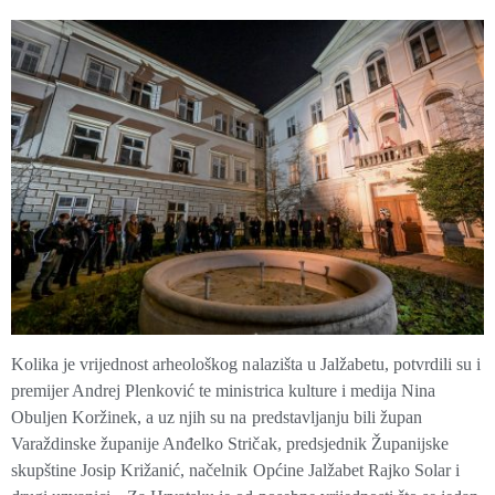
Kolika je vrijednost arheološkog nalazišta u Jalžabetu, potvrdili su i
premijer Andrej Plenković te ministrica kulture i medija Nina
Obuljen Koržinek, a uz njih su na predstavljanju bili župan
Varaždinske županije Anđelko Stričak, predsjednik Županijske
skupštine Josip Križanić, načelnik Općine Jalžabet Rajko Solar i