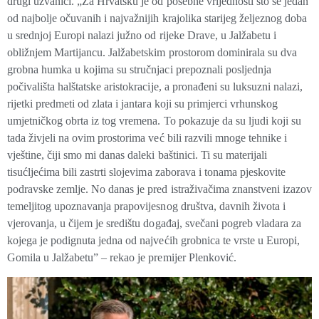
drugi uzvanici. „Za Hrvatsku je od posebne vrijednosti što se jedan
od najbolje očuvanih i najvažnijih krajolika starijeg željeznog doba
u srednjoj Europi nalazi južno od rijeke Drave, u Jalžabetu i
obližnjem Martijancu. Jalžabetskim prostorom dominirala su dva
grobna humka u kojima su stručnjaci prepoznali posljednja
počivališta halštatske aristokracije, a pronađeni su luksuzni nalazi,
rijetki predmeti od zlata i jantara koji su primjerci vrhunskog
umjetničkog obrta iz tog vremena. To pokazuje da su ljudi koji su
tada živjeli na ovim prostorima već bili razvili mnoge tehnike i
vještine, čiji smo mi danas daleki baštinici. Ti su materijali
tisućljećima bili zastrti slojevima zaborava i tonama pjeskovite
podravske zemlje. No danas je pred istraživačima znanstveni izazov
temeljitog upoznavanja prapovijesnog društva, davnih života i
vjerovanja, u čijem je središtu događaj, svečani pogreb vladara za
kojega je podignuta jedna od najvećih grobnica te vrste u Europi,
Gomila u Jalžabetu” – rekao je premijer Plenković.