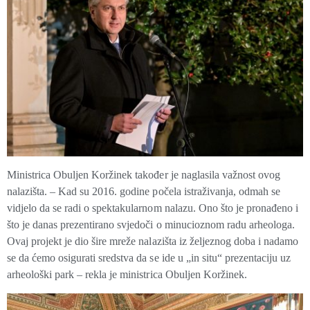
Ministrica Obuljen Koržinek također je naglasila važnost ovog
nalazišta. – Kad su 2016. godine počela istraživanja, odmah se
vidjelo da se radi o spektakularnom nalazu. Ono što je pronađeno i
što je danas prezentirano svjedoči o minucioznom radu arheologa.
Ovaj projekt je dio šire mreže nalazišta iz željeznog doba i nadamo
se da ćemo osigurati sredstva da se ide u „in situ“ prezentaciju uz
arheološki park – rekla je ministrica Obuljen Koržinek.