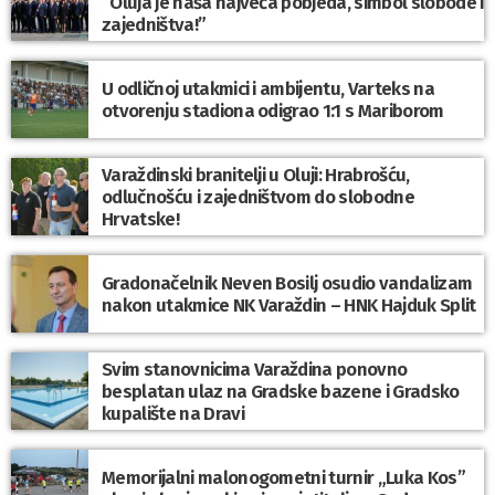
“Oluja je naša najveća pobjeda, simbol slobode i
zajedništva!”
U odličnoj utakmici i ambijentu, Varteks na
otvorenju stadiona odigrao 1:1 s Mariborom
Varaždinski branitelji u Oluji: Hrabrošću,
odlučnošću i zajedništvom do slobodne
Hrvatske!
Gradonačelnik Neven Bosilj osudio vandalizam
nakon utakmice NK Varaždin – HNK Hajduk Split
Svim stanovnicima Varaždina ponovno
besplatan ulaz na Gradske bazene i Gradsko
kupalište na Dravi
Memorijalni malonogometni turnir „Luka Kos”