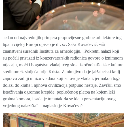
Jedan od najvrednijih primjera prapovijesne grobne arhitekture tog
tipa u cijeloj Europi opisao je dr. sc. Saša Kovačević, viši
znanstveni suradnik Instituta za arheologiju. „Pokretni nalazi koji
su počeli pristizati iz konzervatorskih radionica govore o iznimnom
utjecaju, moći i bogatstvu vladajućeg sloja istočnohalštatske kulture
sredinom 6. stoljeća prije Krista. Zanimljivo da je jalžabetski kralj
zapravo zadnji u nizu vladara koji su ovdje vladali, jer nakon toga
dolazi do kraha i njihova civilizacija potpuno nestaje. Završili smo
istraživanja ogromne krepide, popločenog platoa na kojem leži
grobna komora, i sada je trenutak da se ide u prezentaciju ovog
vrijednog nalazišta” – naglasio je Kovačević.