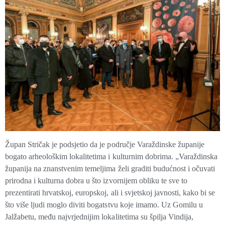
Župan Stričak je podsjetio da je područje Varaždinske županije
bogato arheološkim lokalitetima i kulturnim dobrima. „Varaždinska
županija na znanstvenim temeljima želi graditi budućnost i očuvati
prirodna i kulturna dobra u što izvornijem obliku te sve to
prezentirati hrvatskoj, europskoj, ali i svjetskoj javnosti, kako bi se
što više ljudi moglo diviti bogatstvu koje imamo. Uz Gomilu u
Jalžabetu, među najvrjednijim lokalitetima su špilja Vindija,