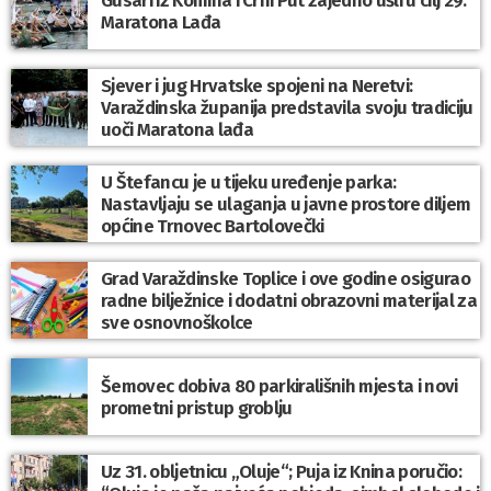
Maratona Lađa
Sjever i jug Hrvatske spojeni na Neretvi:
Varaždinska županija predstavila svoju tradiciju
uoči Maratona lađa
U Štefancu je u tijeku uređenje parka:
Nastavljaju se ulaganja u javne prostore diljem
općine Trnovec Bartolovečki
Grad Varaždinske Toplice i ove godine osigurao
radne bilježnice i dodatni obrazovni materijal za
sve osnovnoškolce
Šemovec dobiva 80 parkirališnih mjesta i novi
prometni pristup groblju
Uz 31. obljetnicu „Oluje“; Puja iz Knina poručio: