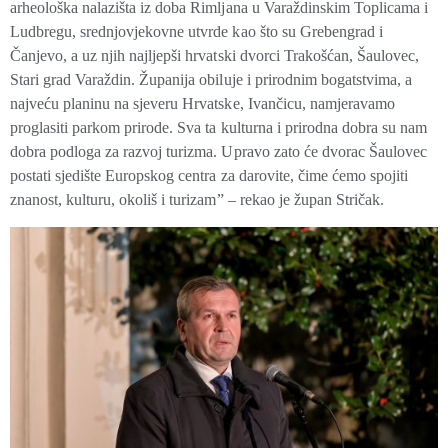
arheološka nalazišta iz doba Rimljana u Varaždinskim Toplicama i
Ludbregu, srednjovjekovne utvrde kao što su Grebengrad i
Čanjevo, a uz njih najljepši hrvatski dvorci Trakošćan, Šaulovec,
Stari grad Varaždin. Županija obiluje i prirodnim bogatstvima, a
najveću planinu na sjeveru Hrvatske, Ivančicu, namjeravamo
proglasiti parkom prirode. Sva ta kulturna i prirodna dobra su nam
dobra podloga za razvoj turizma. Upravo zato će dvorac Šaulovec
postati sjedište Europskog centra za darovite, čime ćemo spojiti
znanost, kulturu, okoliš i turizam” – rekao je župan Stričak.