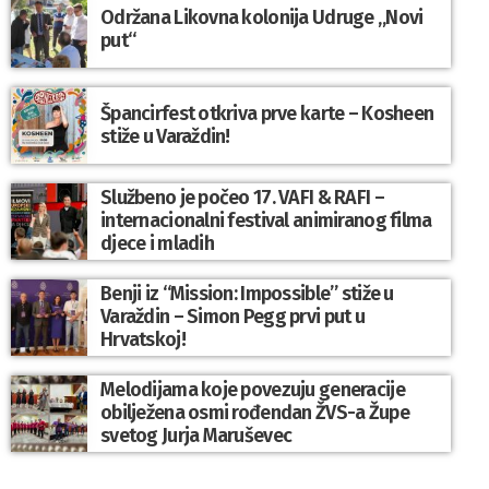
Održana Likovna kolonija Udruge „Novi
put“
Špancirfest otkriva prve karte – Kosheen
stiže u Varaždin!
Službeno je počeo 17. VAFI & RAFI –
internacionalni festival animiranog filma
djece i mladih
Benji iz “Mission: Impossible” stiže u
Varaždin – Simon Pegg prvi put u
Hrvatskoj!
Melodijama koje povezuju generacije
obilježena osmi rođendan ŽVS-a Župe
svetog Jurja Maruševec