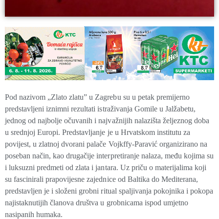
Pod nazivom „Zlato zlatu” u Zagrebu su u petak premijerno
predstavljeni iznimni rezultati istraživanja Gomile u Jalžabetu,
jednog od najbolje očuvanih i najvažnijih nalazišta željeznog doba
u srednjoj Europi. Predstavljanje je u Hrvatskom institutu za
povijest, u zlatnoj dvorani palače Vojkffy-Paravić organizirano na
poseban način, kao drugačije interpretiranje nalaza, među kojima su
i luksuzni predmeti od zlata i jantara. Uz priču o materijalima koji
su fascinirali prapovijesne zajednice od Baltika do Mediterana,
predstavljen je i složeni grobni ritual spaljivanja pokojnika i pokopa
najistaknutijih članova društva u grobnicama ispod umjetno
nasipanih humaka.