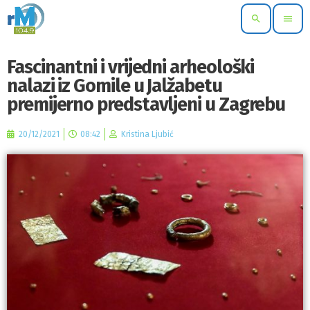
search
menu
Fascinantni i vrijedni arheološki
nalazi iz Gomile u Jalžabetu
premijerno predstavljeni u Zagrebu
20/12/2021
08:42
Kristina Ljubić