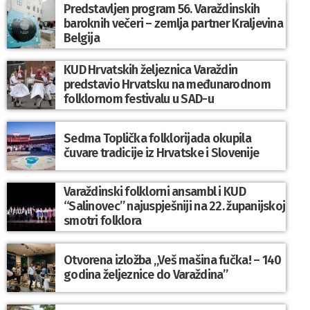
Predstavljen program 56. Varaždinskih
baroknih večeri – zemlja partner Kraljevina
Belgija
KUD Hrvatskih željeznica Varaždin
predstavio Hrvatsku na međunarodnom
folklornom festivalu u SAD-u
Sedma Toplička folklorijada okupila
čuvare tradicije iz Hrvatske i Slovenije
Varaždinski folklorni ansambl i KUD
“Salinovec” najuspješniji na 22. županijskoj
smotri folklora
Otvorena izložba „Veš mašina fučka! – 140
godina željeznice do Varaždina”