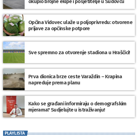
okupio brojne ekipe i posjetitelje u Sudovcu
Općina Vidovec ulaže u poljoprivredu: otvorene
prijave za općinske potpore
Sve spremno za otvorenje stadiona u Hrašćici!
Prva dionica brze ceste Varaždin – Krapina
napreduje prema planu
Kako se građani informiraju o demografskim
mjerama? Sudjelujte u istraživanju!
PLAYLISTA