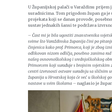
U Županijskoj palači u Varaždinu prijem 
suradnicima. Tom prigodom župan ga je u
projekata koji se danas provode, posebno
sustav jednakih šansi te podržava izvrsno
–
Čast mi je bila ugostiti znanstvenika svjetsk
svime što Varaždinska županija čini po pitanju
činjenica kako prof. Primorca, koji je zbog iz
odlikovan nizom odličja, posebno zanima rad n
našeg osnovnoškolskog i srednjoškolskog obraz
Primorcem koji surađuje s brojnim svjetskim
centri izvrsnosti ostvare suradnju sa sličnim 
županija u Hrvatskoj koja će već u školskoj g
nastave u svim školama
– naglasio je župan