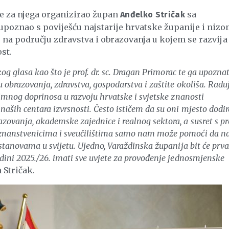
je za njega organizirao župan
sa
Anđelko Stričak
poznao s poviješću najstarije hrvatske županije i niz
 na području zdravstva i obrazovanja u kojem se razvija
st.
og glasa kao što je prof. dr. sc. Dragan Primorac te ga upoznat
 obrazovanja, zdravstva, gospodarstva i zaštite okoliša. Radu
nimnog doprinosa u razvoju hrvatske i svjetske znanosti
aših centara izvrsnosti. Često ističem da su oni mjesto dodir
ovanja, akademske zajednice i realnog sektora, a susret s pro
 znanstvenicima i sveučilištima samo nam može pomoći da na
ustanovama u svijetu. Ujedno, Varaždinska županija bit će prva
odini 2025./26. imati sve uvjete za provođenje jednosmjenske
 Stričak.