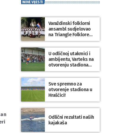
NOVE VIJESTI
Varaždinski folklorni
ansambl sudjelovao
na Triangle Folklore
Festivalu u Danskoj
U odličnoj utakmici i
ambijentu, Varteks na
otvorenju stadiona
odigrao 1:1 s
Mariborom
Sve spremno za
otvorenje stadiona u
Hrašćici!
gan
Odlični rezultati naših
eri
kajakaša