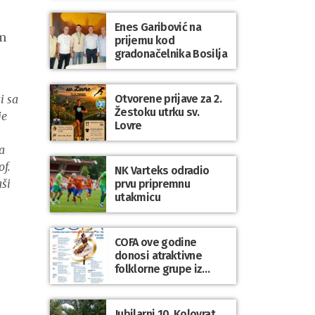
Enes Garibović na
om
prijemu kod
gradonačelnika Bosilja
i sa
Otvorene prijave za 2.
Žestoku utrku sv.
je
Lovre
a
f.
NK Varteks odradio
ši
prvu pripremnu
utakmicu
COFA ove godine
donosi atraktivne
folklorne grupe iz
Poljske, Škotske, Litve
i Uskršnjih otoka
Jubilarni 10. Kolovrat