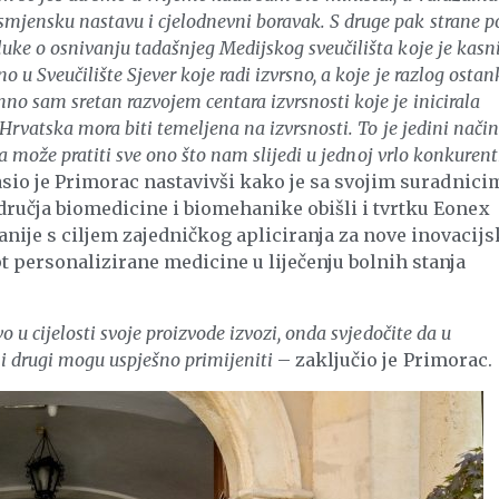
mjensku nastavu i cjelodnevni boravak. S druge pak strane p
uke o osnivanju tadašnjeg Medijskog sveučilišta koje je kasni
 u Sveučilište Sjever koje radi izvrsno, a koje je razlog ostan
o sam sretan razvojem centara izvrsnosti koje je inicirala
 Hrvatska mora biti temeljena na izvrsnosti. To je jedini nači
 da može pratiti sve ono što nam slijedi u jednoj vrlo konkuren
sio je Primorac nastavivši kako je sa svojim suradnici
dručja biomedicine i biomehanike obišli i tvrtku Eonex
nije s ciljem zajedničkog apliciranja za nove inovacijs
t personalizirane medicine u liječenju bolnih stanja
 u cijelosti svoje proizvode izvozi, onda svjedočite da u
i drugi mogu uspješno primijeniti
– zaključio je Primorac.