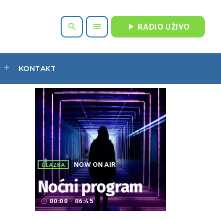
play_arrow
search
menu
RADIO UŽIVO
KONTAKT
NOW ON AIR
GLAZBA
Noćni program
00:00 - 06:45
access_time