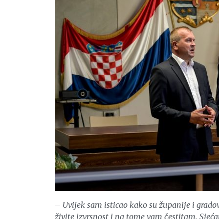
–
Uvijek sam isticao kako su županije i gradov
živite izvrsnost i na tome vam čestitam. Sjeć