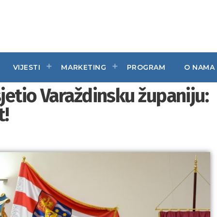
VIJESTI
MARKETING
PROGRAM
O NAMA
etio Varaždinsku županiju:
t!