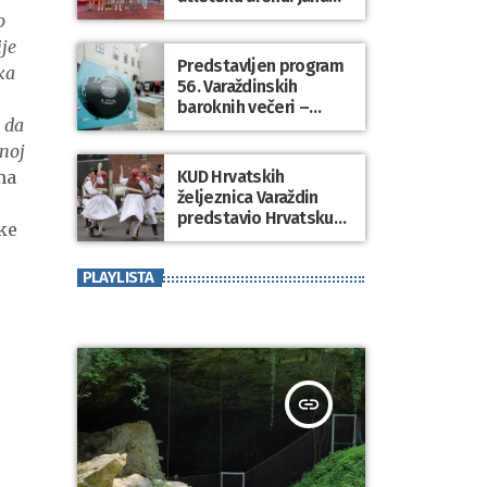
Koščak i Klemen
o
Modrijančić pobjednici
je
atletskog spektakla
Predstavljen program
ka
“Korzo Jump 2026”
56. Varaždinskih
baroknih večeri –
n da
zemlja partner
Kraljevina Belgija
tnoj
ma
KUD Hrvatskih
željeznica Varaždin
predstavio Hrvatsku
ke
na međunarodnom
folklornom festivalu u
PLAYLISTA
SAD-u
insert_link