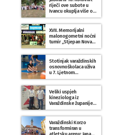
riječi ove subote u
Ivancu okuplja više od
50 pjesnika
XVII. Memorijalni
malonogometni noćni
turnir „Stjepan Novak“
okupio brojne ekipe i
posjetitelje u Grani
Stotinjak varaždinskih
osnovnoškolaca uživa
u 7. Ljetnom
sportskom višeboju
Veliki uspjeh
kineziologa iz
Varaždinske županije
na 34. međunarodnoj
ljetnoj školi
kineziologa u Poreču
Varaždinski Korzo
transformiran u
atletsku arenu: Jana