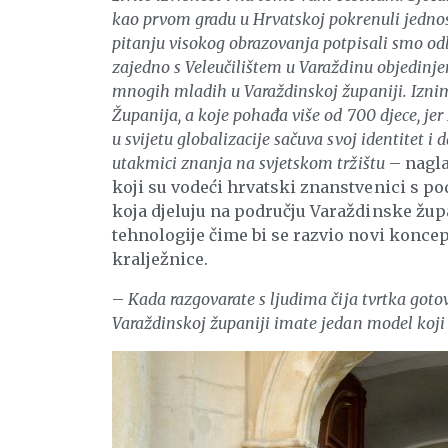
kao prvom gradu u Hrvatskoj pokrenuli jednos
pitanju visokog obrazovanja potpisali smo odl
zajedno s Veleučilištem u Varaždinu objedinjeno
mnogih mladih u Varaždinskoj županiji. Iznimn
Županija, a koje pohađa više od 700 djece, jer
u svijetu globalizacije sačuva svoj identitet i
utakmici znanja na svjetskom tržištu
– nagla
koji su vodeći hrvatski znanstvenici s po
koja djeluju na području Varaždinske župa
tehnologije čime bi se razvio novi koncep
kralježnice.
–
Kada razgovarate s ljudima čija tvrtka gotovo
Varaždinskoj županiji imate jedan model koji 