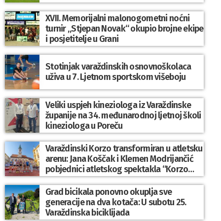
XVII. Memorijalni malonogometni noćni
turnir „Stjepan Novak“ okupio brojne ekipe
i posjetitelje u Grani
Stotinjak varaždinskih osnovnoškolaca
uživa u 7. Ljetnom sportskom višeboju
Veliki uspjeh kineziologa iz Varaždinske
županije na 34. međunarodnoj ljetnoj školi
kineziologa u Poreču
Varaždinski Korzo transformiran u atletsku
arenu: Jana Koščak i Klemen Modrijančić
pobjednici atletskog spektakla “Korzo
Jump 2026”
Grad bicikala ponovno okuplja sve
generacije na dva kotača: U subotu 25.
Varaždinska biciklijada