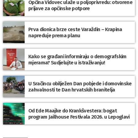
Općina Vidovec ulaže u poljoprivredu: otvorene
prijave za općinske potpore
Prva dionica brze ceste Varaždin – Krapina
napreduje prema planu
Kako se građani informiraju o demografskim
mjerama? Sudjelujte u istraživanju!
U Sračincu obilježen Dan pobjede i domovinske
zahvalnosti te Dan hrvatskih branitelja
Od Ede Maajke do Krankšvestera: bogat
program Jailhouse Festivala 2026. u Lepoglavi