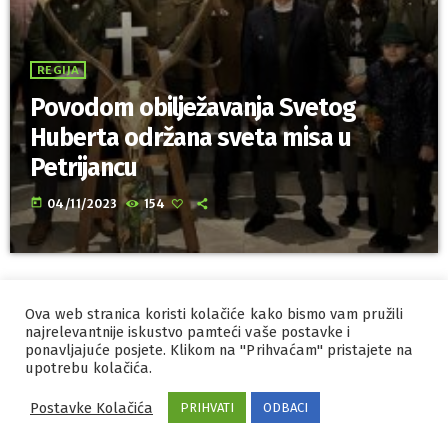
REGIJA
Povodom obilježavanja Svetog
Huberta održana sveta misa u
Petrijancu
today
04/11/2023
154
Ova web stranica koristi kolačiće kako bismo vam pružili
IZRADA I HOSTING
ORBIS
najrelevantnije iskustvo pamteći vaše postavke i
ponavljajuće posjete. Klikom na "Prihvaćam" pristajete na
MARKETING
PRAVILA PRIVATNOSTI
upotrebu kolačića.
Postavke Kolačića
PRIHVATI
ODBACI