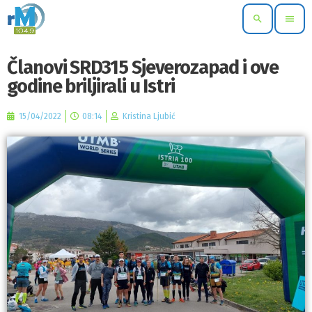
search
menu
Članovi SRD315 Sjeverozapad i ove
godine briljirali u Istri
15/04/2022
08:14
Kristina Ljubić