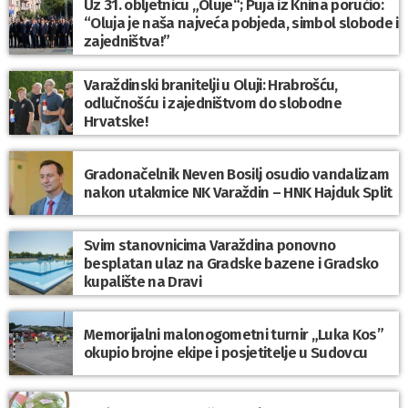
Uz 31. obljetnicu „Oluje“; Puja iz Knina poručio:
“Oluja je naša najveća pobjeda, simbol slobode i
zajedništva!”
Varaždinski branitelji u Oluji: Hrabrošću,
odlučnošću i zajedništvom do slobodne
Hrvatske!
Gradonačelnik Neven Bosilj osudio vandalizam
nakon utakmice NK Varaždin – HNK Hajduk Split
Svim stanovnicima Varaždina ponovno
besplatan ulaz na Gradske bazene i Gradsko
kupalište na Dravi
Memorijalni malonogometni turnir „Luka Kos”
okupio brojne ekipe i posjetitelje u Sudovcu