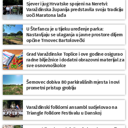
Sjever i jug Hrvatske spojeni na Neretvi:
Varaždinska županija predstavila svoju tradiciju
uoči Maratona lađa
U Štefancu je u tijeku uređenje parka:
Nastavljaju se ulaganja u javne prostore diljem
općine Trnovec Bartolovečki
Grad Varaždinske Toplice i ove godine osigurao
radne bilježnice i dodatni obrazovni materijal za
sve osnovnoškolce
Šemovec dobiva 80 parkirališnih mjesta i novi
prometni pristup groblju
Varaždinski folklorni ansambl sudjelovao na
Triangle Folklore Festivalu u Danskoj