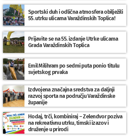
Sportski duh i odlična atmosfera obilježili
55. utrku ulicama Varaždinskih Toplica!
Prijavite se na 55. izdanje Utrke ulicama
Grada Varaždinskih Toplica
Emil Milihram po sedmi puta ponio titulu
svjetskog prvaka
Izdvojena značajna sredstva za daljnji
razvoj sporta na području Varaždinske
županije
Hodaj, trči, kombiniraj – Zelendvor poziva
na rekreativnu utrku, timski izazov i
druženje u prirodi