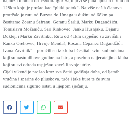
najdužu dionicu od 168km. Igor Bajtl prvi se puta upustio u rutu od
128km koju je prošao kao “plitki potok”. Najviše naših članova
protrčalo je rutu od Buzeta do Umaga u dužini od 68km pa
čestitamo Zoranu Šafranu, Goranu Šarliji, Marku Dugandžiću,
Tomislavu Možaniću, Sari Rinkovec, Janku Husnjaku, Dejanu
Dokleji i Marku Zavrtniku. Rutu od 41km uspješno su završili i
Ranko Orehovec, Hrvoje Mendaš, Rosana Cepanec Dugandžić i
Ivana Zavrtnik” – poručili su iz kluba i čestitali svim sudionicima
koji su nastupili ove godine na Istri, a posebno natjecateljima kluba
koji su svi odreda uspješno završili svoje utrke.
Cijeli vikend je prošao kroz sva četiri godišnja doba, od ljetnih
vrućina i sparine do pljuskova, tuče i jake bure te će svim
sudionicima sigurno ostati u lijepom sjećanju.