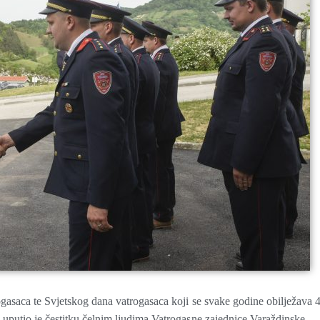
gasaca te Svjetskog dana vatrogasaca koji se svake godine obilježava 4
 uputio je čestitku čelnim ljudima Vatrogasne zajednice Varaždinske