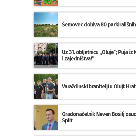
Šemovec dobiva 80 parkirališnih 
Uz 31. obljetnicu „Oluje“; Puja i
i zajedništva!”
Varaždinski branitelji u Oluji: 
Gradonačelnik Neven Bosilj osu
Split