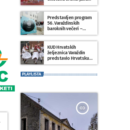
Koščak i Klemen
Modrijančić pobjednici
atletskog spektakla
Predstavljen program
“Korzo Jump 2026”
56. Varaždinskih
baroknih večeri –
zemlja partner
Kraljevina Belgija
KUD Hrvatskih
željeznica Varaždin
predstavio Hrvatsku
na međunarodnom
folklornom festivalu u
PLAYLISTA
SAD-u
insert_link
l