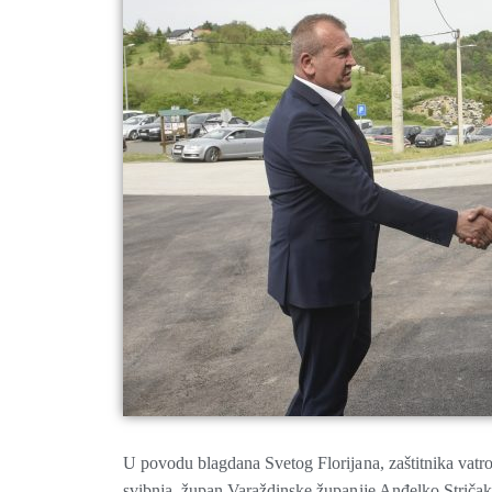
U povodu blagdana Svetog Florijana, zaštitnika vatro
svibnja, župan Varaždinske županije Anđelko Stričak