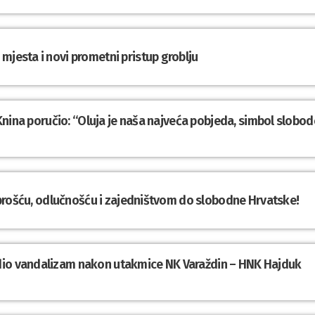
mjesta i novi prometni pristup groblju
z Knina poručio: “Oluja je naša najveća pobjeda, simbol slobod
Hrabrošću, odlučnošću i zajedništvom do slobodne Hrvatske!
dio vandalizam nakon utakmice NK Varaždin – HNK Hajduk