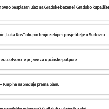
novno besplatan ulaz na Gradske bazene i Gradsko kupališt
r „Luka Kos” okupio brojne ekipe i posjetitelje u Sudovcu
redu: otvorene prijave za općinske potpore
 – Krapina napreduje prema planu