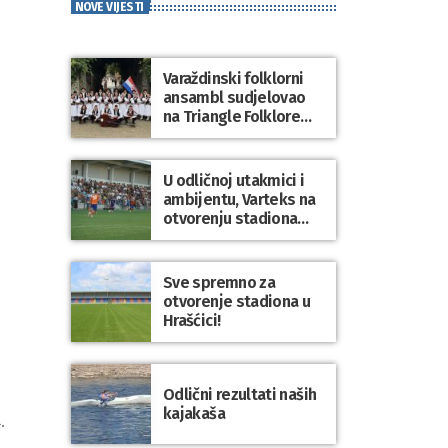
NOVE VIJESTI
Varaždinski folklorni
ansambl sudjelovao
na Triangle Folklore
Festivalu u Danskoj
U odličnoj utakmici i
ambijentu, Varteks na
otvorenju stadiona
odigrao 1:1 s
Mariborom
Sve spremno za
otvorenje stadiona u
Hrašćici!
Odlični rezultati naših
kajakaša
.