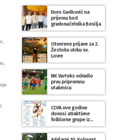
Enes Garibović na
prijemu kod
gradonačelnika Bosilja
e,
Otvorene prijave za 2.
Žestoku utrku sv.
Lovre
nu,
NK Varteks odradio
prvu pripremnu
jaju
utakmicu
i
COFA ove godine
donosi atraktivne
folklorne grupe iz
Poljske, Škotske, Litve
i Uskršnjih otoka
Jubilarni 10. Kolovrat