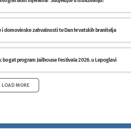
emografskim mjerama? Sudjelujte u istraživanju!
 i domovinske zahvalnosti te Dan hrvatskih branitelja
 bogat program Jailhouse Festivala 2026. u Lepoglavi
LOAD MORE