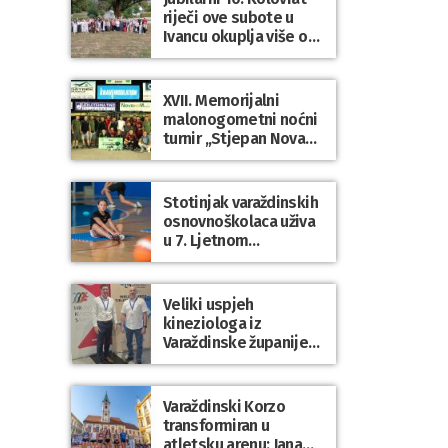
riječi ove subote u
Ivancu okuplja više od
50 pjesnika
XVII. Memorijalni
malonogometni noćni
turnir „Stjepan Novak“
okupio brojne ekipe i
posjetitelje u Grani
Stotinjak varaždinskih
osnovnoškolaca uživa
u 7. Ljetnom
sportskom višeboju
Veliki uspjeh
kineziologa iz
Varaždinske županije
na 34. međunarodnoj
ljetnoj školi
kineziologa u Poreču
Varaždinski Korzo
transformiran u
atletsku arenu: Jana