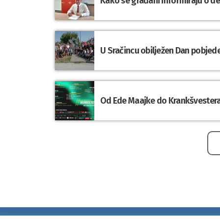
Kako se građani informiraju o d
U Sračincu obilježen Dan pobjede
Od Ede Maajke do Krankšvestera: