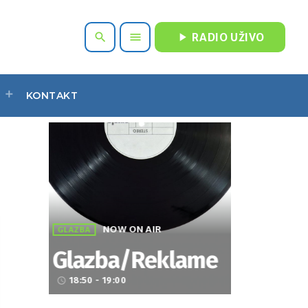
play_arrow
search
menu
RADIO UŽIVO
KONTAKT
NOW ON AIR
GLAZBA
Glazba/Reklame
18:50 - 19:00
access_time