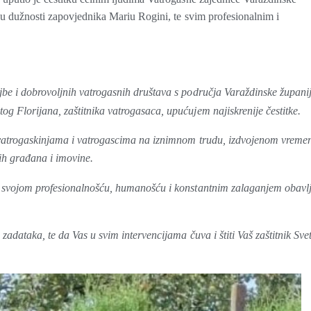
ju dužnosti zapovjednika Mariu Rogini, te svim profesionalnim i
be i dobrovoljnih vatrogasnih društava s područja Varaždinske županij
 Florijana, zaštitnika vatrogasaca, upućujem najiskrenije čestitke.
 vatrogaskinjama i vatrogascima na iznimnom trudu, izdvojenom vreme
ših građana i imovine.
o svojom profesionalnošću, humanošću i konstantnim zalaganjem obavl
adataka, te da Vas u svim intervencijama čuva i štiti Vaš zaštitnik Svet