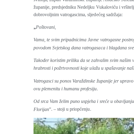
županije, predsjedniku Nedeljku Vukaloviću i vršitel
dobrovoljnim vatrogascima, sljedećeg sadržaja:
„
Poštovani,
Vama, te svim pripadnicima Javne vatrogasne postroj
povodom Svjetskog dana vatrogasaca i blagdana svetog
Također koristim priliku da se zahvalim svim našim
hrabrosti i požrtvovnosti koje ulažu u spašavanje na
Vatrogasci su ponos Varaždinske županije jer uprav
ovu plemenitu i humanu profesiju.
Od srca Vam želim puno uspjeha i sreće u obavljanju z
“. – stoji u priopćenju.
Florijan