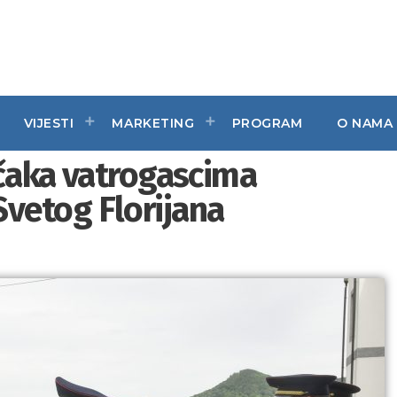
VIJESTI
MARKETING
PROGRAM
O NAMA
ičaka vatrogascima
vetog Florijana