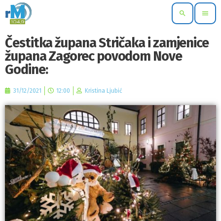
search
menu
Čestitka župana Stričaka i zamjenice
župana Zagorec povodom Nove
Godine:
31/12/2021
12:00
Kristina Ljubić