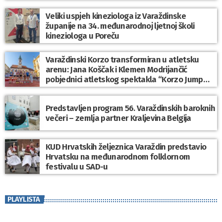
Veliki uspjeh kineziologa iz Varaždinske
županije na 34. međunarodnoj ljetnoj školi
kineziologa u Poreču
Varaždinski Korzo transformiran u atletsku
arenu: Jana Koščak i Klemen Modrijančić
pobjednici atletskog spektakla “Korzo Jump
2026”
Predstavljen program 56. Varaždinskih baroknih
večeri – zemlja partner Kraljevina Belgija
KUD Hrvatskih željeznica Varaždin predstavio
Hrvatsku na međunarodnom folklornom
festivalu u SAD-u
PLAYLISTA