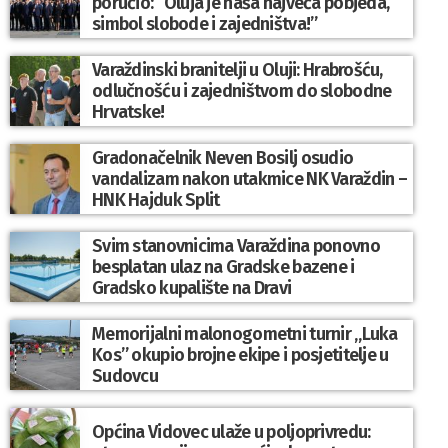
poručio: “Oluja je naša najveća pobjeda,
simbol slobode i zajedništva!”
Varaždinski branitelji u Oluji: Hrabrošću,
odlučnošću i zajedništvom do slobodne
Hrvatske!
Gradonačelnik Neven Bosilj osudio
vandalizam nakon utakmice NK Varaždin –
HNK Hajduk Split
Svim stanovnicima Varaždina ponovno
besplatan ulaz na Gradske bazene i
Gradsko kupalište na Dravi
Memorijalni malonogometni turnir „Luka
Kos” okupio brojne ekipe i posjetitelje u
Sudovcu
Općina Vidovec ulaže u poljoprivredu: