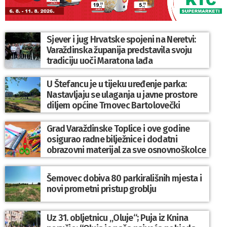
Sjever i jug Hrvatske spojeni na Neretvi:
Varaždinska županija predstavila svoju
tradiciju uoči Maratona lađa
U Štefancu je u tijeku uređenje parka:
Nastavljaju se ulaganja u javne prostore
diljem općine Trnovec Bartolovečki
Grad Varaždinske Toplice i ove godine
osigurao radne bilježnice i dodatni
obrazovni materijal za sve osnovnoškolce
Šemovec dobiva 80 parkirališnih mjesta i
novi prometni pristup groblju
Uz 31. obljetnicu „Oluje“; Puja iz Knina