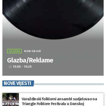
GLAZBA
NOW ON AIR
Glazba/Reklame
15:05 - 15:25
access_time
NOVE VIJESTI
Varaždinski folklorni ansambl sudjelovao na
Triangle Folklore Festivalu u Danskoj