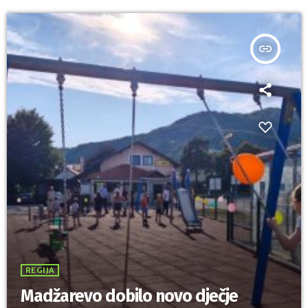
insert_link
REGIJA
Madžarevo dobilo novo dječje