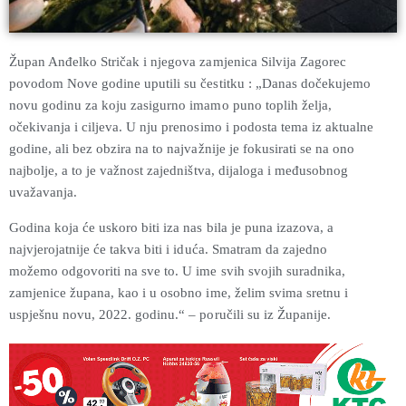
Župan Anđelko Stričak i njegova zamjenica Silvija Zagorec
povodom Nove godine uputili su čestitku : „Danas dočekujemo
novu godinu za koju zasigurno imamo puno toplih želja,
očekivanja i ciljeva. U nju prenosimo i podosta tema iz aktualne
godine, ali bez obzira na to najvažnije je fokusirati se na ono
najbolje, a to je važnost zajedništva, dijaloga i međusobnog
uvažavanja.
Godina koja će uskoro biti iza nas bila je puna izazova, a
najvjerojatnije će takva biti i iduća. Smatram da zajedno
možemo odgovoriti na sve to. U ime svih svojih suradnika,
zamjenice župana, kao i u osobno ime, želim svima sretnu i
uspješnu novu, 2022. godinu.“ – poručili su iz Županije.