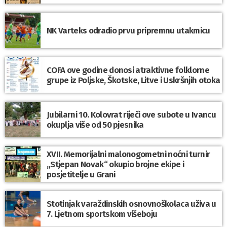
NK Varteks odradio prvu pripremnu utakmicu
COFA ove godine donosi atraktivne folklorne
grupe iz Poljske, Škotske, Litve i Uskršnjih otoka
Jubilarni 10. Kolovrat riječi ove subote u Ivancu
okuplja više od 50 pjesnika
XVII. Memorijalni malonogometni noćni turnir
„Stjepan Novak“ okupio brojne ekipe i
posjetitelje u Grani
Stotinjak varaždinskih osnovnoškolaca uživa u
7. Ljetnom sportskom višeboju