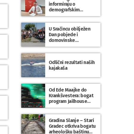
informiraju o
demografskim
mjerama? Sudjelujte u
istraživanju!
U Sračincu obilježen
Dan pobjede i
domovinske
zahvalnosti te Dan
hrvatskih branitelja
Odlični rezultati naših
kajakaša
Od Ede Maajke do
Krankšvestera: bogat
program Jailhouse
Festivala 2026. u
Lepoglavi
Gradina Slanje – Stari
Gradec otkriva bogatu
arheološku baštinu