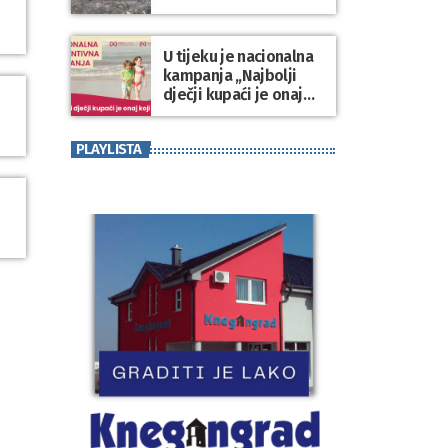
Varaždinske županije
U tijeku je nacionalna
kampanja „Najbolji
dječji kupaći je onaj
koji se nosi“
PLAYLISTA