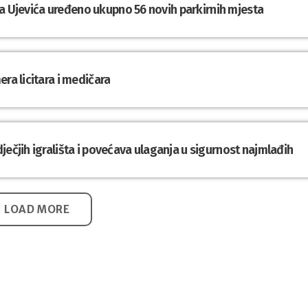
Tina Ujevića uređeno ukupno 56 novih parkirnih mjesta
ra licitara i medičara
ječjih igrališta i povećava ulaganja u sigurnost najmlađih
LOAD MORE