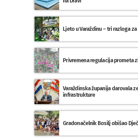
na Dravi
Ljeto u Varaždinu – tri razloga z
Privremena regulacija prometa 
Varaždinska županija darovala z
infrastrukture
Gradonačelnik Bosilj obišao Dje