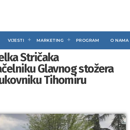
VIJESTI
MARKETING
PROGRAM
O NAMA
elka Stričaka
elniku Glavnog stožera
pukovniku Tihomiru