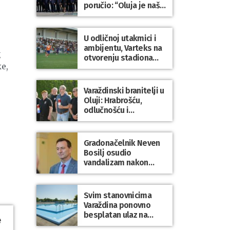
poručio: “Oluja je naša
najveća pobjeda,
simbol slobode i
zajedništva!”
U odličnoj utakmici i
ambijentu, Varteks na
g
otvorenju stadiona
e,
odigrao 1:1 s
Mariborom
Varaždinski branitelji u
Oluji: Hrabrošću,
odlučnošću i
zajedništvom do
slobodne Hrvatske!
Gradonačelnik Neven
Bosilj osudio
vandalizam nakon
utakmice NK Varaždin
– HNK Hajduk Split
Svim stanovnicima
Varaždina ponovno
besplatan ulaz na
e
Gradske bazene i