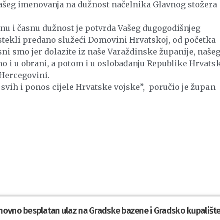
ašeg imenovanja na dužnost načelnika Glavnog stožera
u i časnu dužnost je potvrda Vašeg dugogodišnjeg
 stekli predano služeći Domovini Hrvatskoj, od početka
i smo jer dolazite iz naše Varaždinske županije, naše
o i u obrani, a potom i u oslobađanju Republike Hrvatsk
 Hercegovini.
svih i ponos cijele Hrvatske vojske”, poručio je župan
novno besplatan ulaz na Gradske bazene i Gradsko kupališt