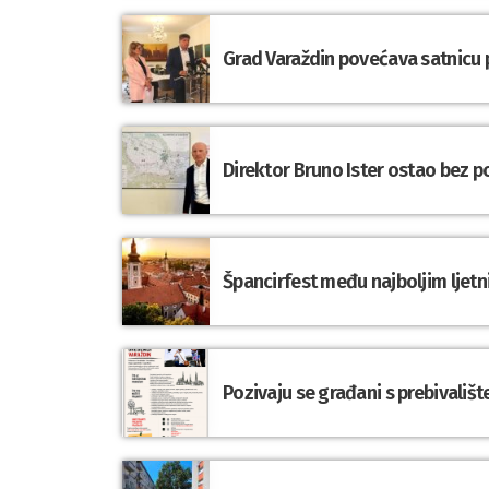
Grad Varaždin povećava satnicu p
Direktor Bruno Ister ostao bez 
Špancirfest među najboljim ljet
Pozivaju se građani s prebivališ