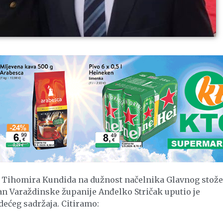
Tihomira Kundida na dužnost načelnika Glavnog stože
n Varaždinske županije Anđelko Stričak uputio je
ećeg sadržaja. Citiramo: