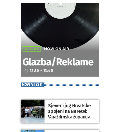
NOW ON AIR
GLAZBA
Glazba/Reklame
12:30 - 13:45
access_time
NOVE VIJESTI
Sjever i jug Hrvatske
spojeni na Neretvi:
Varaždinska županija
predstavila svoju
tradiciju uoči Maratona