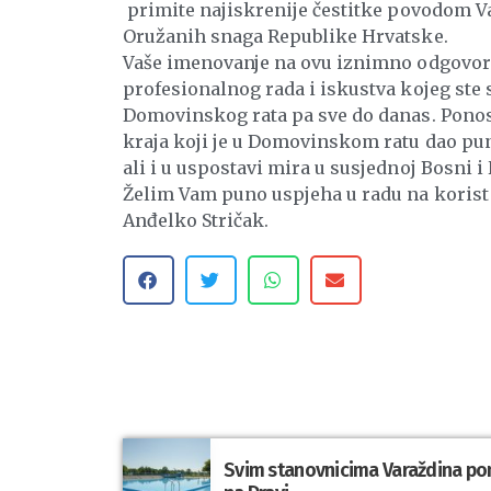
primite najiskrenije čestitke povodom V
Oružanih snaga Republike Hrvatske.
Vaše imenovanje na ovu iznimno odgovorn
profesionalnog rada i iskustva kojeg ste
Domovinskog rata pa sve do danas. Ponosn
kraja koji je u Domovinskom ratu dao pun
ali i u uspostavi mira u susjednoj Bosni i
Želim Vam puno uspjeha u radu na korist 
Anđelko Stričak.
Svim stanovnicima Varaždina po