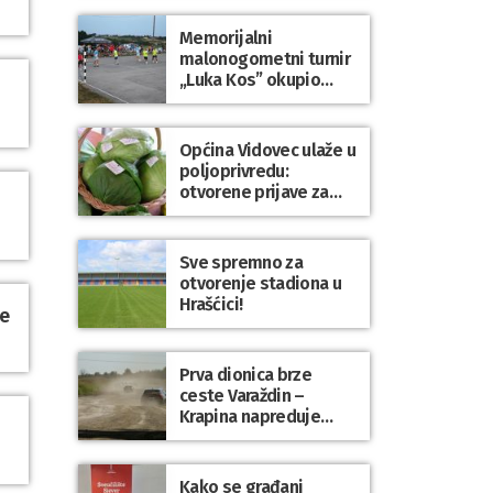
Gradsko kupalište na
Dravi
Memorijalni
malonogometni turnir
„Luka Kos” okupio
brojne ekipe i
posjetitelje u Sudovcu
Općina Vidovec ulaže u
poljoprivredu:
otvorene prijave za
općinske potpore
Sve spremno za
otvorenje stadiona u
Hrašćici!
ne
Prva dionica brze
ceste Varaždin –
Krapina napreduje
prema planu
Kako se građani