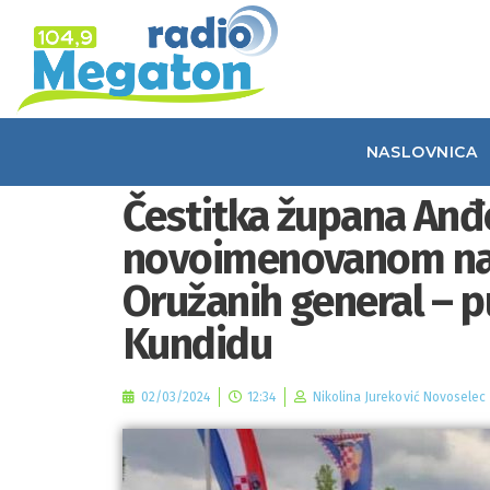
NASLOVNICA
Čestitka župana Anđ
novoimenovanom nač
Oružanih general – 
Kundidu
02/03/2024
12:34
Nikolina Jureković Novoselec