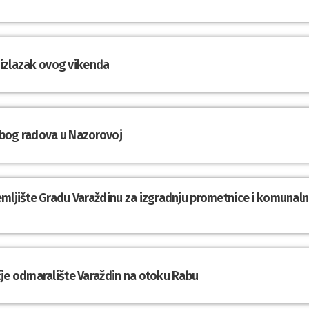
a izlazak ovog vikenda
zbog radova u Nazorovoj
emljište Gradu Varaždinu za izgradnju prometnice i komunal
čje odmaralište Varaždin na otoku Rabu