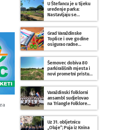
lađa
U Štefancu je u tijeku
uređenje parka:
Nastavljaju se
ulaganja u javne
prostore diljem
općine Trnovec
Grad Varaždinske
Bartolovečki
Toplice i ove godine
osigurao radne
bilježnice i dodatni
obrazovni materijal za
sve osnovnoškolce
Šemovec dobiva 80
parkirališnih mjesta i
novi prometni pristup
groblju
Varaždinski folklorni
ansambl sudjelovao
na Triangle Folklore
ra
Festivalu u Danskoj
Uz 31. obljetnicu
„Oluje“; Puja iz Knina