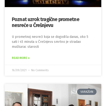
Poznat uzrok tragične prometne
nesreće u Črešnjevu
U prometnoj nesreći koja se dogodila danas, oko 5
sati i 45 minuta u Črešnjevu smrtno je stradao
muškarac starosti
READ MORE »
16/09/2021
No Comments
VARAŽDIN