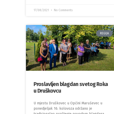
17/08/2021
No Comments
REGIJA
Proslavljen blagdan svetog Roka
u Druškovcu
U mjestu Druškovec u Općini Maruševec u
ponedjeljak 16. kolovoza održano je
tradicionalno proštenje povodom blagdana