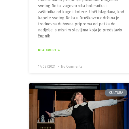
svetog Roka, zagovornika bolesnika i
zaštitnika od kuge i kolere. Uoči blagdana, kod
kapele svetog Roka u Druškovcu održana je
trodnevna duhovna priprema od petka do
nedjelje, s misnim slavljima koja je predslavio
župnik
READ MORE »
17/08/2021
No Comments
KULTURA