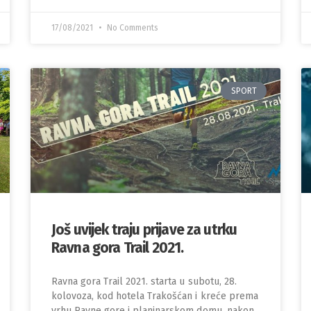
17/08/2021
No Comments
SPORT
Još uvijek traju prijave za utrku
Ravna gora Trail 2021.
Ravna gora Trail 2021. starta u subotu, 28.
kolovoza, kod hotela Trakošćan i kreće prema
vrhu Ravne gore i planinarskom domu, nakon