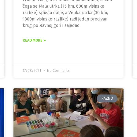
čega se Mala utrka (15 km, 600m visinske
razlike) spušta dolje, a Velika utrka (30 km,
1300m visinske razlike) radi jedan predivan
krug po Ravnoj gori i zajedno
READ MORE »
17/08/2021
No Comments
RAZNO