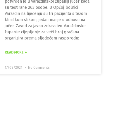
potvrđen je u Varaždinskoj županiji jučer kada
su testirane 263 osobe. U Općoj bolnici
Varaždin na liječenju su tri pacijenta s težom
kliničkom slikom, jedan manje u odnosu na
jučer. Zavod za javno zdravstvo Varaždinske
županije cijepljenje za veći broj građana
organizira prema sljedećem rasporedu:
READ MORE »
17/08/2021
No Comments