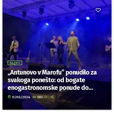
RAZNO
„Antunovo v Marofu” ponudilo za
svakoga ponešto: od bogate
enogastronomske ponude do
predstava, plesa i odličnih
today
11/06/2024
361
koncerata