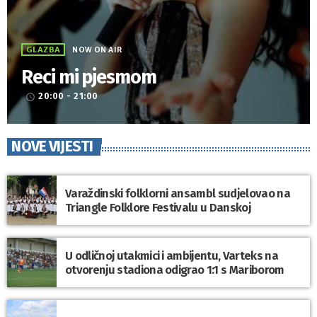
GLAZBA
NOW ON AIR
Reci mi pjesmom
20:00 - 21:00
access_time
NOVE VIJESTI
Varaždinski folklorni ansambl sudjelovao na
Triangle Folklore Festivalu u Danskoj
U odličnoj utakmici i ambijentu, Varteks na
otvorenju stadiona odigrao 1:1 s Mariborom