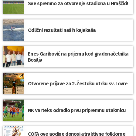
Sve spremno za otvorenje stadiona u Hrašćici!
Odlični rezultati naših kajakaša
Enes Garibović na prijemu kod gradonačelnika
Bosilja
Otvorene prijave za 2. Žestoku utrku sv. Lovre
NK Varteks odradio prvu pripremnu utakmicu
COFA ove godine donosi atraktivne folklorne