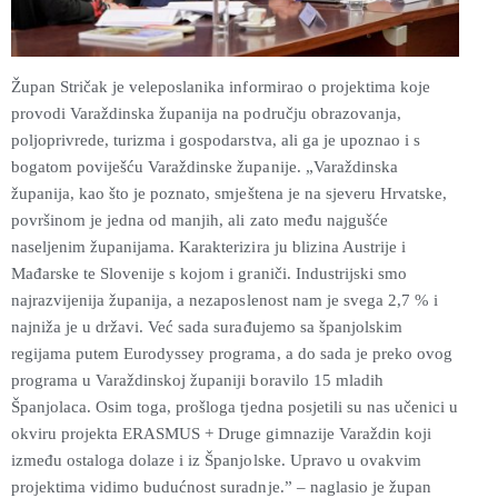
Župan Stričak je veleposlanika informirao o projektima koje
provodi Varaždinska županija na području obrazovanja,
poljoprivrede, turizma i gospodarstva, ali ga je upoznao i s
bogatom poviješću Varaždinske županije. „Varaždinska
županija, kao što je poznato, smještena je na sjeveru Hrvatske,
površinom je jedna od manjih, ali zato među najgušće
naseljenim županijama. Karakterizira ju blizina Austrije i
Mađarske te Slovenije s kojom i graniči. Industrijski smo
najrazvijenija županija, a nezaposlenost nam je svega 2,7 % i
najniža je u državi. Već sada surađujemo sa španjolskim
regijama putem Eurodyssey programa, a do sada je preko ovog
programa u Varaždinskoj županiji boravilo 15 mladih
Španjolaca. Osim toga, prošloga tjedna posjetili su nas učenici u
okviru projekta ERASMUS + Druge gimnazije Varaždin koji
između ostaloga dolaze i iz Španjolske. Upravo u ovakvim
projektima vidimo budućnost suradnje.” – naglasio je župan