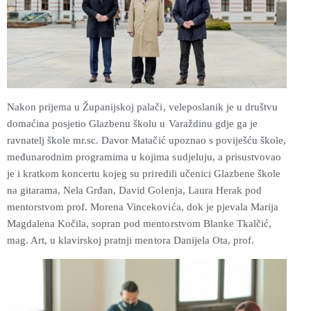
Nakon prijema u Županijskoj palači, veleposlanik je u društvu
domaćina posjetio Glazbenu školu u Varaždinu gdje ga je
ravnatelj škole mr.sc. Davor Matačić upoznao s poviješću škole,
međunarodnim programima u kojima sudjeluju, a prisustvovao
je i kratkom koncertu kojeg su priredili učenici Glazbene škole
na gitarama, Nela Grđan, David Golenja, Laura Herak pod
mentorstvom prof. Morena Vincekovića, dok je pjevala Marija
Magdalena Kočila, sopran pod mentorstvom Blanke Tkalčić,
mag. Art, u klavirskoj pratnji mentora Danijela Ota, prof.