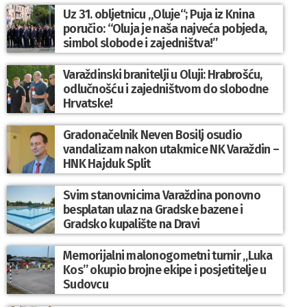
Uz 31. obljetnicu „Oluje“; Puja iz Knina
poručio: “Oluja je naša najveća pobjeda,
simbol slobode i zajedništva!”
Varaždinski branitelji u Oluji: Hrabrošću,
odlučnošću i zajedništvom do slobodne
Hrvatske!
Gradonačelnik Neven Bosilj osudio
vandalizam nakon utakmice NK Varaždin –
HNK Hajduk Split
Svim stanovnicima Varaždina ponovno
besplatan ulaz na Gradske bazene i
Gradsko kupalište na Dravi
Memorijalni malonogometni turnir „Luka
Kos” okupio brojne ekipe i posjetitelje u
Sudovcu