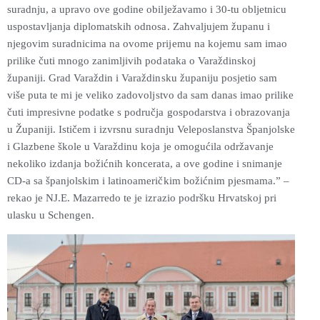
suradnju, a upravo ove godine obilježavamo i 30-tu obljetnicu
uspostavljanja diplomatskih odnosa. Zahvaljujem županu i
njegovim suradnicima na ovome prijemu na kojemu sam imao
prilike čuti mnogo zanimljivih podataka o Varaždinskoj
županiji. Grad Varaždin i Varaždinsku županiju posjetio sam
više puta te mi je veliko zadovoljstvo da sam danas imao prilike
čuti impresivne podatke s područja gospodarstva i obrazovanja
u Županiji. Ističem i izvrsnu suradnju Veleposlanstva Španjolske
i Glazbene škole u Varaždinu koja je omogućila održavanje
nekoliko izdanja božićnih koncerata, a ove godine i snimanje
CD-a sa španjolskim i latinoameričkim božićnim pjesmama.” –
rekao je NJ.E. Mazarredo te je izrazio podršku Hrvatskoj pri
ulasku u Schengen.