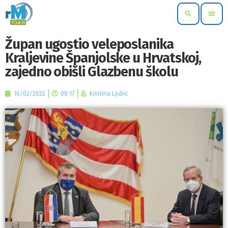
search
menu
Župan ugostio veleposlanika
Kraljevine Španjolske u Hrvatskoj,
zajedno obišli Glazbenu školu
16/02/2022
08:17
Kristina Ljubić