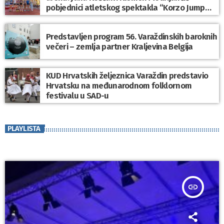
pobjednici atletskog spektakla “Korzo Jump
2026”
Predstavljen program 56. Varaždinskih baroknih
večeri – zemlja partner Kraljevina Belgija
KUD Hrvatskih željeznica Varaždin predstavio
Hrvatsku na međunarodnom folklornom
festivalu u SAD-u
PLAYLISTA
insert_link