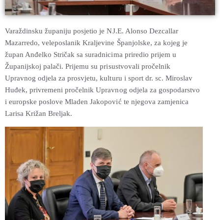
Varaždinsku županiju posjetio je NJ.E. Alonso Dezcallar
Mazarredo, veleposlanik Kraljevine Španjolske, za kojeg je
župan Anđelko Stričak sa suradnicima priredio prijem u
Županijskoj palači. Prijemu su prisustvovali pročelnik
Upravnog odjela za prosvjetu, kulturu i sport dr. sc. Miroslav
Huđek, privremeni pročelnik Upravnog odjela za gospodarstvo
i europske poslove Mladen Jakopović te njegova zamjenica
Larisa Križan Breljak.