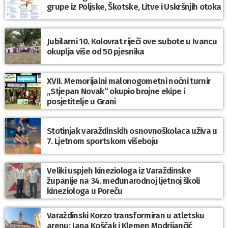
grupe iz Poljske, Škotske, Litve i Uskršnjih otoka
Jubilarni 10. Kolovrat riječi ove subote u Ivancu
okuplja više od 50 pjesnika
XVII. Memorijalni malonogometni noćni turnir
„Stjepan Novak“ okupio brojne ekipe i
posjetitelje u Grani
Stotinjak varaždinskih osnovnoškolaca uživa u
7. Ljetnom sportskom višeboju
Veliki uspjeh kineziologa iz Varaždinske
županije na 34. međunarodnoj ljetnoj školi
kineziologa u Poreču
Varaždinski Korzo transformiran u atletsku
arenu: Jana Koščak i Klemen Modrijančić