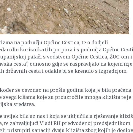
rizma na području Općine Cestica, te o dodjeli
edan dio korisnika tih potpora i s područja Općine Cesti
 Županijskoj palači s vodstvom Općine Cestica, ŽUC-om i
ska cesta“, odnosno gdje se raspravljalo na kojem mje
ih državnih cesta i odakle bi se krenulo s izgradnjom
kođer se osvrnuo na prošlu godinu koja je bila praćena
svega kišama koje su prouzročile mnoga klizišta te je
ijska sredstva.
 uvijek bila uz nas i koja se uključila u rješavanje kliziš
, te zahvaljujući Vladi RH predvođenoj predsjednikom
pristupiti sanaciji dvaju klizišta zbog kojih je doslo