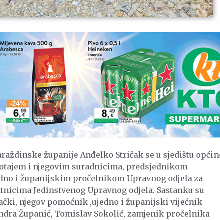
araždinske županije Anđelko Stričak se u sjedištu općin
otajem i njegovim suradnicima, predsjednikom
no i županijskim pročelnikom Upravnog odjela za
atnicima Jedinstvenog Upravnog odjela. Sastanku su
ački, njegov pomoćnik ,ujedno i županijski vijećnik
ndra Županić, Tomislav Sokolić, zamjenik pročelnika