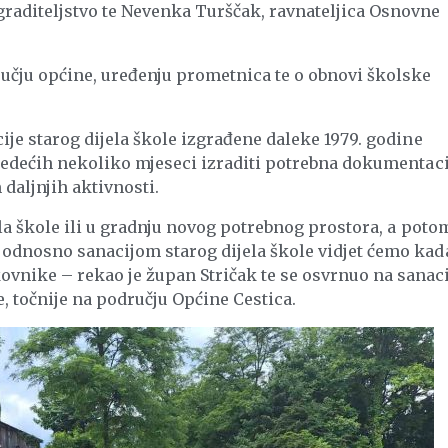
graditeljstvo te Nevenka Turščak, ravnateljica Osnovne
ručju općine, uređenju prometnica te o obnovi školske
ije starog dijela škole izgrađene daleke 1979. godine
ijedećih nekoliko mjeseci izraditi potrebna dokumentaci
daljnjih aktivnosti.
ela škole ili u gradnju novog potrebnog prostora, a poto
 odnosno sanacijom starog dijela škole vidjet ćemo kad
vnike – rekao je župan Stričak te se osvrnuo na sanac
, točnije na području Općine Cestica.