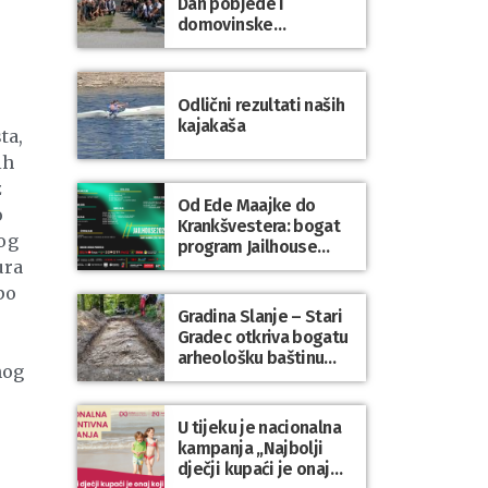
Dan pobjede i
domovinske
zahvalnosti te Dan
hrvatskih branitelja
Odlični rezultati naših
kajakaša
ta,
ih
z
Od Ede Maajke do
o
Krankšvestera: bogat
og
program Jailhouse
ura
Festivala 2026. u
Lepoglavi
po
Gradina Slanje – Stari
Gradec otkriva bogatu
arheološku baštinu
nog
Varaždinske županije
U tijeku je nacionalna
kampanja „Najbolji
dječji kupaći je onaj