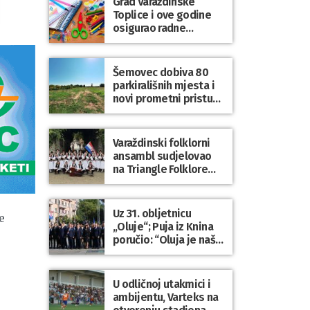
Grad Varaždinske
Bartolovečki
Toplice i ove godine
osigurao radne
bilježnice i dodatni
obrazovni materijal za
sve osnovnoškolce
Šemovec dobiva 80
parkirališnih mjesta i
novi prometni pristup
groblju
Varaždinski folklorni
ansambl sudjelovao
na Triangle Folklore
Festivalu u Danskoj
Uz 31. obljetnicu
e
„Oluje“; Puja iz Knina
poručio: “Oluja je naša
najveća pobjeda,
simbol slobode i
zajedništva!”
U odličnoj utakmici i
ambijentu, Varteks na