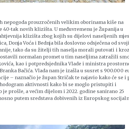
ih nepogoda prouzročenih velikim oborinama kiše na
e 40-tak novih klizišta. U međuvremenu je Županija u
htjevnija klizišta zbog kojih su dijelovi naseljenih mjes
ica, Donja Voća i Bednja bila doslovno odsječena od svoj
ije, tako da su žitelji tih naselja morali putovati i kro
postavili normalan promet u tim naseljima zatražili sm
ovića, kao i potpredsjednika Vlade i ministra prostorn
 Branka Bačića. Vlada nam je izašla u susret s 900.000 e
cije – naznačio je župan Stričak te najavio kako će se i 
i hodogram aktivnosti kako bi se moglo pristupiti i
o je prošle, a većim dijelom i 2022. godine sanirano 25
odnosno putem sredstava dobivenih iz Europskog socijal