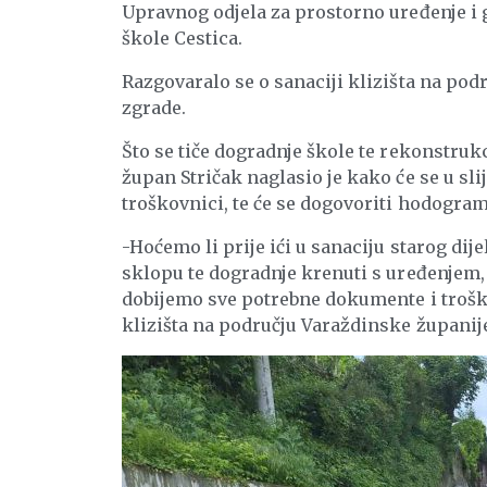
Upravnog odjela za prostorno uređenje i 
škole Cestica.
Razgovaralo se o sanaciji klizišta na pod
zgrade.
Što se tiče dogradnje škole te rekonstrukc
župan Stričak naglasio je kako će se u sl
troškovnici, te će se dogovoriti hodogram 
-Hoćemo li prije ići u sanaciju starog dij
sklopu te dogradnje krenuti s uređenjem,
dobijemo sve potrebne dokumente i troško
klizišta na području Varaždinske županije