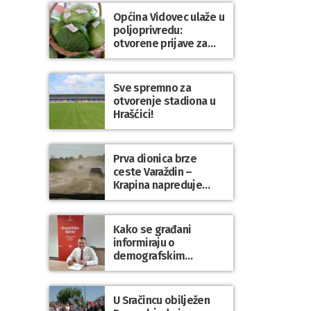
Općina Vidovec ulaže u
poljoprivredu:
otvorene prijave za
općinske potpore
Sve spremno za
otvorenje stadiona u
Hrašćici!
Prva dionica brze
ceste Varaždin –
Krapina napreduje
prema planu
Kako se građani
informiraju o
demografskim
mjerama? Sudjelujte u
istraživanju!
U Sračincu obilježen