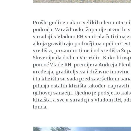
Prošle godine nakon velikih elementarn
području Varaždinske županije otvorilo s
suradnji s Vladom RH sanirala četiri najza
a koja gravitiraju područjima općina Cest
središta, pa samim time i od središta Župan
Sloveniju da dođu u Varaždin. Kako bi us
pomoć Vlade RH, premijera Andreja Plenk
uređenja, graditeljstva i državne imovine
i ta klizišta su sada pred završetkom sana
pitanju ostalih klizišta također napravit
njihovoj sanaciji. Ujedno je podsjetio kak
klizišta, a sve u suradnji s Vladom RH, 
fonda.