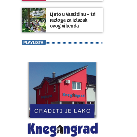
koji se nosi“
Ljeto u Varaždinu – tri
razloga za izlazak
ovog vikenda
PLAYLISTA