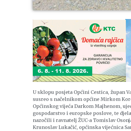
U sklopu posjeta Općini Cestica, župan V
susreo s načelnikom općine Mirkom Kor
Općinskog vijeća Darkom Majhenom, ujed
gospodarstvo i europske poslove, te djel
nazočili i ravnatelj ŽUC-a Tomislav Osonj
Krunoslav Lukačić, općinska vijećnica Sa