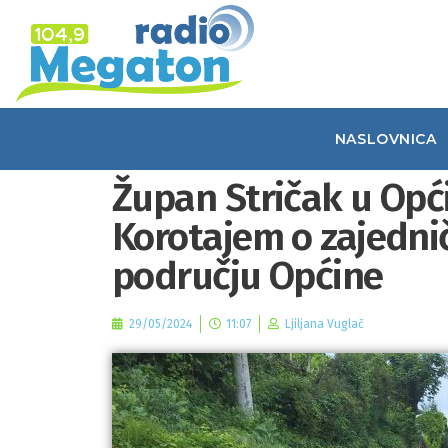
NASLOVNICA
Župan Stričak u Opć
Korotajem o zajedni
području Općine
29/05/2024
11:07
Ljiljana Vuglač