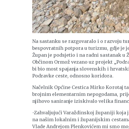
Na sastanku se razgovaralo i o razvoju tu
bespovratnih potpora u turizmu, gdje je j
Župan je podsjetio i na radni sastanak u
Občinom Ormož vezano uz projekt „Podrav
bi bio most spajanja slovenskih i hrvatsk
Podravke ceste, odnosno koridora.
Načelnik Općine Cestica Mirko Korotaj ta
brojnim elementarnim nepogodama, prije 
njihovo saniranje iziskivalo velika financ
-Zahvaljujući Varaždinskoj županiji koja je
na našim lokalnim i županijskim cestama
Vlade Andrejom Plenkovićem mi smo mogli 