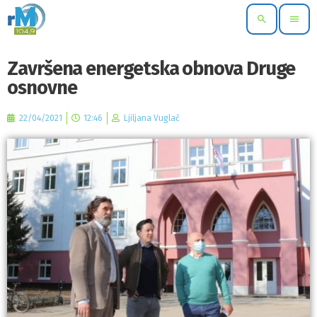
search
menu
Završena energetska obnova Druge
osnovne
22/04/2021
12:46
Ljiljana Vuglač