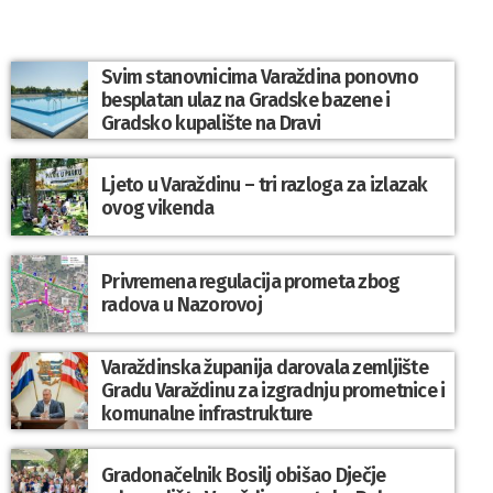
Svim stanovnicima Varaždina ponovno
besplatan ulaz na Gradske bazene i
Gradsko kupalište na Dravi
Ljeto u Varaždinu – tri razloga za izlazak
ovog vikenda
Privremena regulacija prometa zbog
radova u Nazorovoj
Varaždinska županija darovala zemljište
Gradu Varaždinu za izgradnju prometnice i
komunalne infrastrukture
Gradonačelnik Bosilj obišao Dječje