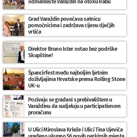
odmaralište Varaždin na otoku Rabu
Grad Varaždin povećava satnicu
pomoćnicima i zadržava cijenu dječjih
vrtića
Direktor Bruno Ister ostao bez podrške
Skupštine!
Špancirfest među najboljim ljetnim
doživljajima Hrvatske prema Rolling Stone
UK-u
Pozivaju se građani s prebivalištem u
Varaždinu da sudjeluju u participativnom
proračunu
U Ulici Miroslava Krleže i Ulici Tina Ujevića
uređeno ukupno 56 novih parkirnih mjesta