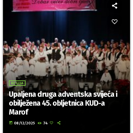
REGIJA
Upaljena druga adventska svijeća i
obilježena 45. obljetnica KUD-a
Marof
today
08/12/2025
74