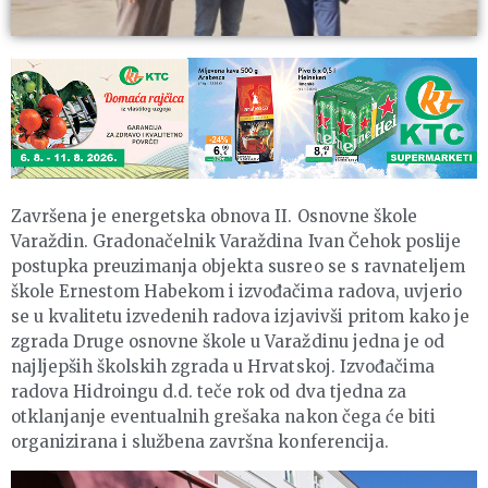
Završena je energetska obnova II. Osnovne škole
Varaždin. Gradonačelnik Varaždina Ivan Čehok poslije
postupka preuzimanja objekta susreo se s ravnateljem
škole Ernestom Habekom i izvođačima radova, uvjerio
se u kvalitetu izvedenih radova izjavivši pritom kako je
zgrada Druge osnovne škole u Varaždinu jedna je od
najljepših školskih zgrada u Hrvatskoj. Izvođačima
radova Hidroingu d.d. teče rok od dva tjedna za
otklanjanje eventualnih grešaka nakon čega će biti
organizirana i službena završna konferencija.