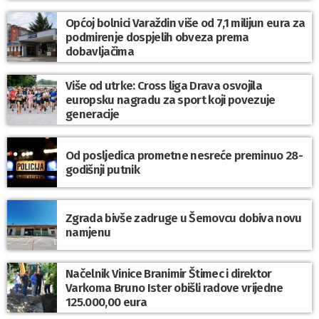
Općoj bolnici Varaždin više od 7,1 milijun eura za
podmirenje dospjelih obveza prema
dobavljačima
Više od utrke: Cross liga Drava osvojila
europsku nagradu za sport koji povezuje
generacije
Od posljedica prometne nesreće preminuo 28-
godišnji putnik
Zgrada bivše zadruge u Šemovcu dobiva novu
namjenu
Načelnik Vinice Branimir Štimec i direktor
Varkoma Bruno Ister obišli radove vrijedne
125.000,00 eura