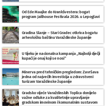
Od Ede Maajke do Krankšvestera: bogat
program Jailhouse Festivala 2026. u Lepoglavi
Gradina Slanje – Stari Gradec otkriva bogatu
arheološku baštinu Varaždinske županije
U tijeku je nacionalna kampanja „Najbolji dječji
kupaći je onaj koji se nosi“
Minerva pred tehničkim pregledom: Završava
jedna od najvećih investicija u zdravstveni
turizam Varaždinske županije
Gradsko vijeće Varaždinskih Toplica donijelo
važne odluke za kvalitetnije upravljanje
gradskom imovinom i komunalnim sustavom