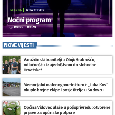
GLAZBA
NOW ON AIR
Noćni program
00:00 - 06:20
access_time
NOVE VIJESTI
Varaždinski branitelji u Oluji: Hrabrošću,
odlučnošću i zajedništvom do slobodne
Hrvatske!
Memorijalni malonogometni turnir „Luka Kos”
okupio brojne ekipe i posjetitelje u Sudovcu
Općina Vidovec ulaže u poljoprivredu: otvorene
prijave za općinske potpore