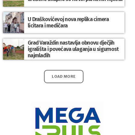
U Draškovićevoj nova replika cimera
licitara i medičara
Grad Varaždin nastavlja obnovu dječjih
igrališta i povećava ulaganja u sigurnost
najmlađih
LOAD MORE