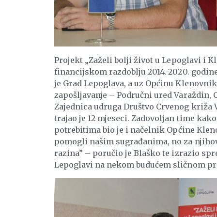
Projekt „Zaželi bolji život u Lepoglavi i
financijskom razdoblju 2014.-2020. godine
je Grad Lepoglava, a uz Općinu Klenovnik 
zapošljavanje – Područni ured Varaždin, C
Zajednica udruga Društvo Crvenog križa V
trajao je 12 mjeseci. Zadovoljan time kak
potrebitima bio je i načelnik Općine Kle
pomogli našim sugrađanima, no za njiho
razina” – poručio je Blaško te izrazio s
Lepoglavi na nekom budućem sličnom pr