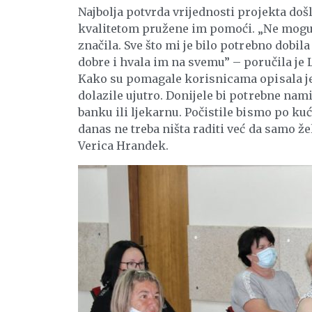
Najbolja potvrda vrijednosti projekta došl
kvalitetom pružene im pomoći. „Ne mogu 
značila. Sve što mi je bilo potrebno dobil
dobre i hvala im na svemu” – poručila je 
Kako su pomagale korisnicama opisala j
dolazile ujutro. Donijele bi potrebne namir
banku ili ljekarnu. Počistile bismo po kuć
danas ne treba ništa raditi već da samo že
Verica Hrandek.