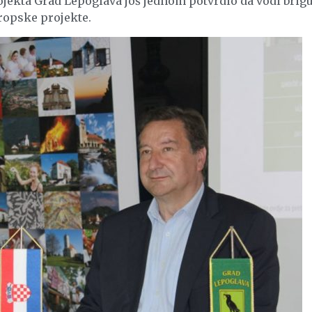
jekta Grad Lepoglava još jednom potvrdio da vodi brigu
ropske projekte.