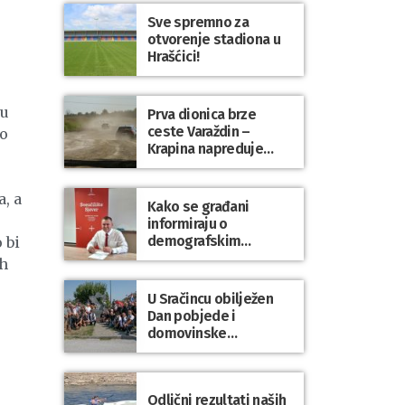
Sve spremno za
otvorenje stadiona u
Hrašćici!
 u
Prva dionica brze
ceste Varaždin –
io
Krapina napreduje
prema planu
, a
Kako se građani
informiraju o
demografskim
 bi
mjerama? Sudjelujte u
ih
istraživanju!
U Sračincu obilježen
Dan pobjede i
domovinske
zahvalnosti te Dan
hrvatskih branitelja
Odlični rezultati naših