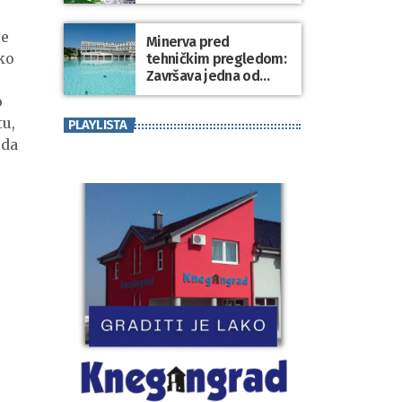
je
Minerva pred
ko
tehničkim pregledom:
Završava jedna od
najvećih investicija u
o
zdravstveni turizam
tu,
PLAYLISTA
Varaždinske županije
 da