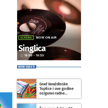
NOW ON AIR
GLAZBA
Singlica
10:50 - 10:55
access_time
NOVE VIJESTI
Grad Varaždinske
Toplice i ove godine
osigurao radne
bilježnice i dodatni
obrazovni materijal za
sve osnovnoškolce