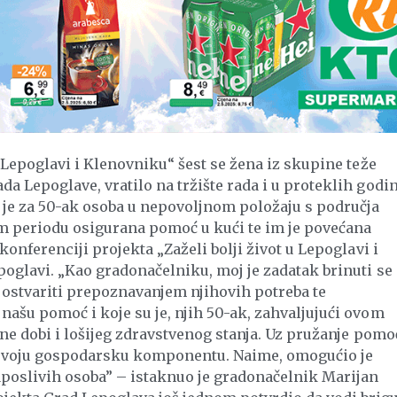
u Lepoglavi i Klenovniku“ šest se žena iz skupine teže
da Lepoglave, vratilo na tržište rada i u proteklih godi
 je za 50-ak osoba u nepovoljnom položaju s područja
m periodu osigurana pomoć u kući te im je povećana
konferenciji projekta „Zaželi bolji život u Lepoglavi i
epoglavi. „Kao gradonačelniku, moj je zadatak brinuti se
ostvariti prepoznavanjem njihovih potreba te
našu pomoć i koje su je, njih 50-ak, zahvaljujući ovom
tne dobi i lošijeg zdravstvenog stanja. Uz pružanje pomo
i svoju gospodarsku komponentu. Naime, omogućio je
zaposlivih osoba” – istaknuo je gradonačelnik Marijan