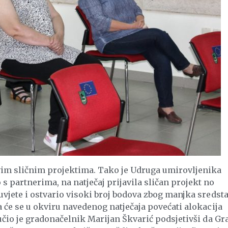
kvim sličnim projektima. Tako je Udruga umirovljenika
s partnerima, na natječaj prijavila sličan projekt no
 uvjete i ostvario visoki broj bodova zbog manjka sredst
a će se u okviru navedenog natječaja povećati alokacija
ručio je gradonačelnik Marijan Škvarić podsjetivši da Gr