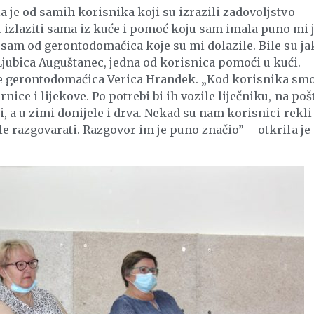
a je od samih korisnika koji su izrazili zadovoljstvo
izlaziti sama iz kuće i pomoć koju sam imala puno mi 
a sam od gerontodomaćica koje su mi dolazile. Bile su ja
Ljubica Auguštanec, jedna od korisnica pomoći u kući.
e gerontodomaćica Verica Hrandek. „Kod korisnika sm
nice i lijekove. Po potrebi bi ih vozile liječniku, na poš
i, a u zimi donijele i drva. Nekad su nam korisnici rekli
le razgovarati. Razgovor im je puno značio” – otkrila je