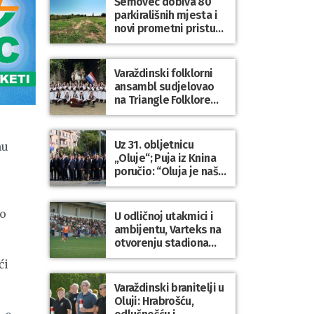
Šemovec dobiva 80
parkirališnih mjesta i
novi prometni pristup
groblju
Varaždinski folklorni
ansambl sudjelovao
na Triangle Folklore
Festivalu u Danskoj
Uz 31. obljetnicu
nu
„Oluje“; Puja iz Knina
poručio: “Oluja je naša
najveća pobjeda,
simbol slobode i
zajedništva!”
 o
U odličnoj utakmici i
ambijentu, Varteks na
otvorenju stadiona
odigrao 1:1 s
ći
Mariborom
Varaždinski branitelji u
Oluji: Hrabrošću,