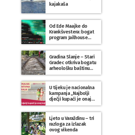
kajakaša
Od Ede Maajke do
Krankšvestera: bogat
program Jailhouse
Festivala 2026. u
Lepoglavi
Gradina Slanje – Stari
Gradec otkriva bogatu
arheološku baštinu
Varaždinske županije
U tijeku je nacionalna
kampanja „Najbolji
dječji kupaći je onaj
koji se nosi“
Ljeto u Varaždinu – tri
razloga za izlazak
ovog vikenda