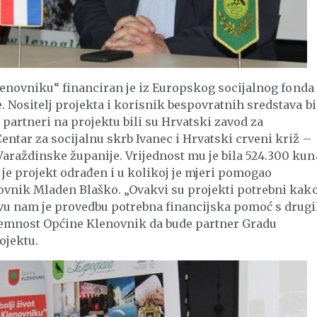
 Klenovniku“ financiran je iz Europskog socijalnog fonda
. Nositelj projekta i korisnik bespovratnih sredstava b
partneri na projektu bili su Hrvatski zavod za
entar za socijalnu skrb Ivanec i Hrvatski crveni križ –
araždinske županije. Vrijednost mu je bila 524.300 kuna
o je projekt odrađen i u kolikoj je mjeri pomogao
novnik Mladen Blaško. „Ovakvi su projekti potrebni kako
vu nam je provedbu potrebna financijska pomoć s drug
premnost Općine Klenovnik da bude partner Gradu
ojektu.