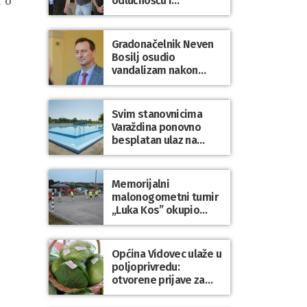
odlučnošću i
 o
zajedništvom do
slobodne Hrvatske!
Gradonačelnik Neven
Bosilj osudio
vandalizam nakon
utakmice NK Varaždin
– HNK Hajduk Split
Svim stanovnicima
Varaždina ponovno
besplatan ulaz na
Gradske bazene i
Gradsko kupalište na
Dravi
Memorijalni
malonogometni turnir
„Luka Kos” okupio
brojne ekipe i
posjetitelje u Sudovcu
Općina Vidovec ulaže u
poljoprivredu:
otvorene prijave za
općinske potpore