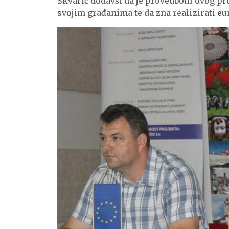
Škvarić dodavši da je provedbom ovog pro
svojim građanima te da zna realizirati eu