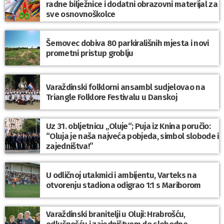
radne bilježnice i dodatni obrazovni materijal za
sve osnovnoškolce
Šemovec dobiva 80 parkirališnih mjesta i novi
prometni pristup groblju
Varaždinski folklorni ansambl sudjelovao na
Triangle Folklore Festivalu u Danskoj
Uz 31. obljetnicu „Oluje“; Puja iz Knina poručio:
“Oluja je naša najveća pobjeda, simbol slobode i
zajedništva!”
U odličnoj utakmici i ambijentu, Varteks na
otvorenju stadiona odigrao 1:1 s Mariborom
Varaždinski branitelji u Oluji: Hrabrošću,