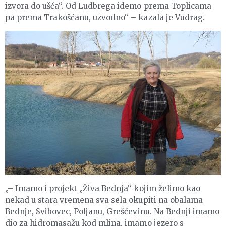
izvora do ušća“. Od Ludbrega idemo prema Toplicama
pa prema Trakošćanu, uzvodno“ – kazala je Vudrag.
„– Imamo i projekt „Živa Bednja“ kojim želimo kao
nekad u stara vremena sva sela okupiti na obalama
Bednje, Svibovec, Poljanu, Grešćevinu. Na Bednji imamo
dio za hidromasažu kod mlina, imamo jezero s