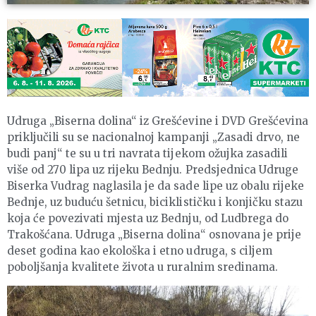
Udruga „Biserna dolina“ iz Grešćevine i DVD Grešćevina
priključili su se nacionalnoj kampanji „Zasadi drvo, ne
budi panj“ te su u tri navrata tijekom ožujka zasadili
više od 270 lipa uz rijeku Bednju. Predsjednica Udruge
Biserka Vudrag naglasila je da sade lipe uz obalu rijeke
Bednje, uz buduću šetnicu, biciklističku i konjičku stazu
koja će povezivati mjesta uz Bednju, od Ludbrega do
Trakošćana. Udruga „Biserna dolina“ osnovana je prije
deset godina kao ekološka i etno udruga, s ciljem
poboljšanja kvalitete života u ruralnim sredinama.