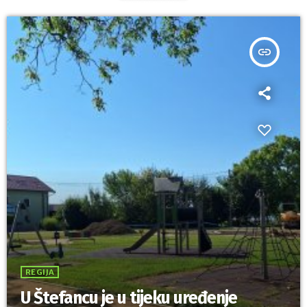
insert_link
REGIJA
U Štefancu je u tijeku uređenje