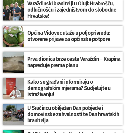
Varaždinski branitelji u Oluji: Hrabrošću,
odlučnošću i zajedništvom do slobodne
Hrvatske!
Općina Vidovec ulaže u poljoprivredu:
otvorene prijave za općinske potpore
Prva dionica brze ceste Varaždin – Krapina
napreduje prema planu
Kako se građani informiraju o
demografskim mjerama? Sudjelujte u
istraživanju!
U Sračincu obilježen Dan pobjede i
domovinske zahvalnosti te Dan hrvatskih
branitelja