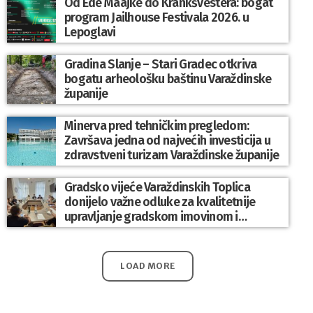
Od Ede Maajke do Krankšvestera: bogat
program Jailhouse Festivala 2026. u
Lepoglavi
Gradina Slanje – Stari Gradec otkriva
bogatu arheološku baštinu Varaždinske
županije
Minerva pred tehničkim pregledom:
Završava jedna od najvećih investicija u
zdravstveni turizam Varaždinske županije
Gradsko vijeće Varaždinskih Toplica
donijelo važne odluke za kvalitetnije
upravljanje gradskom imovinom i
komunalnim sustavom
LOAD MORE