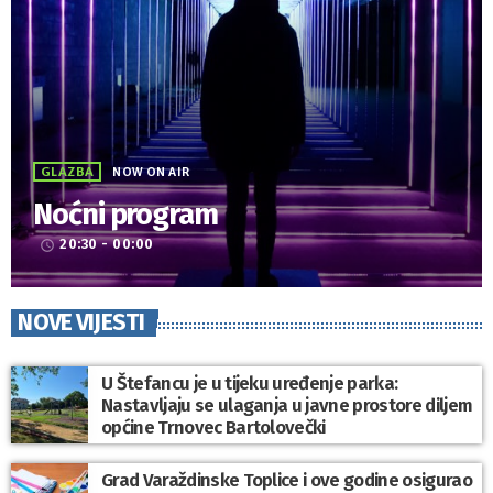
GLAZBA
NOW ON AIR
Noćni program
20:30 - 00:00
access_time
NOVE VIJESTI
U Štefancu je u tijeku uređenje parka:
Nastavljaju se ulaganja u javne prostore diljem
općine Trnovec Bartolovečki
Grad Varaždinske Toplice i ove godine osigurao