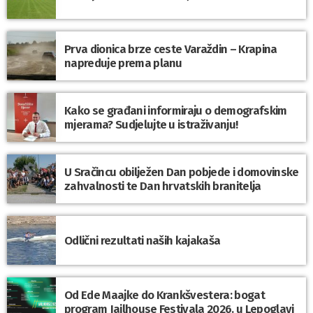
Prva dionica brze ceste Varaždin – Krapina
napreduje prema planu
Kako se građani informiraju o demografskim
mjerama? Sudjelujte u istraživanju!
U Sračincu obilježen Dan pobjede i domovinske
zahvalnosti te Dan hrvatskih branitelja
Odlični rezultati naših kajakaša
Od Ede Maajke do Krankšvestera: bogat
program Jailhouse Festivala 2026. u Lepoglavi