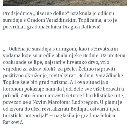
Predsjednica „Biserne doline“ istaknula je odličnu
suradnju s Gradom Varaždinskim Toplicama, a to je
potvrdila i gradonačelnica Dragica Ratković.
„– Odlična je suradnja s udrugom, kao i s Hrvatskim
vodama koje su uredile obalu rijeke Bednje. Uz uređenu
obalu sade se lipe, najstarije hrvatsko drvo, vrlo
vrijedno za zdrav okoliš, za pčele. Želimo napraviti
pozitivno okruženje, revitalizirati Bednju. Varaždinske
Toplice žele biti grad turizma. A i ova situacija s
koronom pokazuje nam da ljudi žele sve više boraviti u
prirodi. Zato ćemo napraviti šetnice i biciklističke rute,
povezati se s Novim Marofom i Ludbregom. U planu je
od izvora do ušća revitalizirati Bednju i ostvariti njen
turistički potencijal“ – naglasila je gradonačelnica
Ratković.