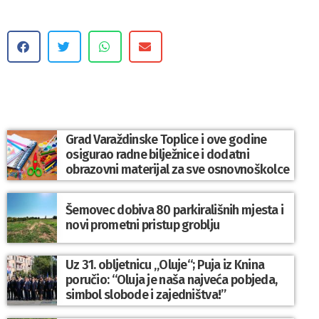
Grad Varaždinske Toplice i ove godine
osigurao radne bilježnice i dodatni
obrazovni materijal za sve osnovnoškolce
Šemovec dobiva 80 parkirališnih mjesta i
novi prometni pristup groblju
Uz 31. obljetnicu „Oluje“; Puja iz Knina
poručio: “Oluja je naša najveća pobjeda,
simbol slobode i zajedništva!”