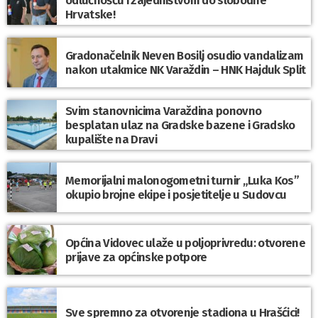
odlučnošću i zajedništvom do slobodne
Hrvatske!
Gradonačelnik Neven Bosilj osudio vandalizam
nakon utakmice NK Varaždin – HNK Hajduk Split
Svim stanovnicima Varaždina ponovno
besplatan ulaz na Gradske bazene i Gradsko
kupalište na Dravi
Memorijalni malonogometni turnir „Luka Kos”
okupio brojne ekipe i posjetitelje u Sudovcu
Općina Vidovec ulaže u poljoprivredu: otvorene
prijave za općinske potpore
Sve spremno za otvorenje stadiona u Hrašćici!