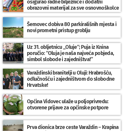
osigurao radne bilježnice i dodatni
obrazovni materijal za sve osnovnoškolce
Šemovec dobiva 80 parkirališnih mjesta i
novi prometni pristup groblju
Uz 31. obljetnicu „Oluje“; Puja iz Knina
poručio: “Oluja je naša najveća pobjeda,
simbol slobode i zajedništva!”
Varaždinski branitelji u Oluji: Hrabrošću,
odlučnošću i zajedništvom do slobodne
Hrvatske!
Općina Vidovec ulaže u poljoprivredu:
otvorene prijave za općinske potpore
Prva dionica brze ceste Varaždin – Krapina