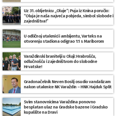
Uz 31. obljetnicu „Oluje“; Puja iz Knina poručio:
“Oluja je naša najveća pobjeda, simbol slobode i
zajedništva!”
U odličnoj utakmici i ambijentu, Varteks na
otvorenju stadiona odigrao 1:1 s Mariborom
Varaždinski branitelji u Oluji: Hrabrošću,
odlučnošću i zajedništvom do slobodne
Hrvatske!
Gradonačelnik Neven Bosilj osudio vandalizam
nakon utakmice NK Varaždin – HNK Hajduk Split
Svim stanovnicima Varaždina ponovno
besplatan ulaz na Gradske bazene i Gradsko
kupalište na Dravi