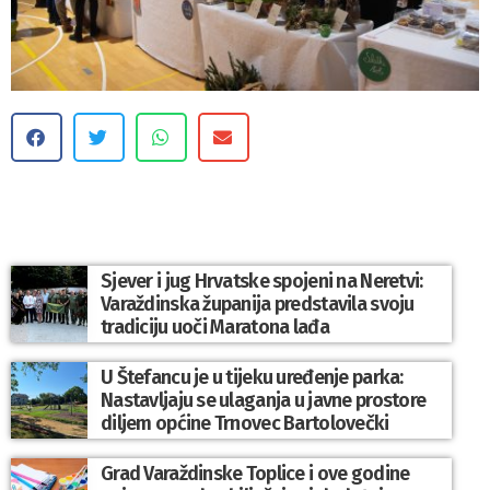
Sjever i jug Hrvatske spojeni na Neretvi:
Varaždinska županija predstavila svoju
tradiciju uoči Maratona lađa
U Štefancu je u tijeku uređenje parka:
Nastavljaju se ulaganja u javne prostore
diljem općine Trnovec Bartolovečki
Grad Varaždinske Toplice i ove godine