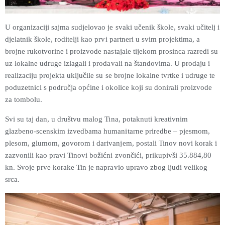
U organizaciji sajma sudjelovao je svaki učenik škole, svaki učitelj i
djelatnik škole, roditelji kao prvi partneri u svim projektima, a
brojne rukotvorine i proizvode nastajale tijekom prosinca razredi su
uz lokalne udruge izlagali i prodavali na štandovima. U prodaju i
realizaciju projekta uključile su se brojne lokalne tvrtke i udruge te
poduzetnici s područja općine i okolice koji su donirali proizvode
za tombolu.
Svi su taj dan, u društvu malog Tina, potaknuti kreativnim
glazbeno-scenskim izvedbama humanitarne priredbe – pjesmom,
plesom, glumom, govorom i darivanjem, postali Tinov novi korak i
zazvonili kao pravi Tinovi božićni zvončići, prikupivši 35.884,80
kn. Svoje prve korake Tin je napravio upravo zbog ljudi velikog
srca.