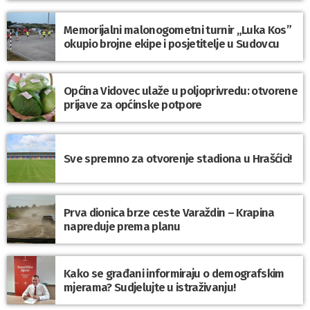
Memorijalni malonogometni turnir „Luka Kos”
okupio brojne ekipe i posjetitelje u Sudovcu
Općina Vidovec ulaže u poljoprivredu: otvorene
prijave za općinske potpore
Sve spremno za otvorenje stadiona u Hrašćici!
Prva dionica brze ceste Varaždin – Krapina
napreduje prema planu
Kako se građani informiraju o demografskim
mjerama? Sudjelujte u istraživanju!