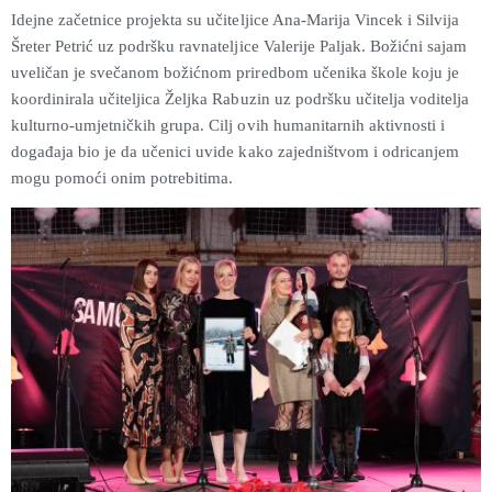
Idejne začetnice projekta su učiteljice Ana-Marija Vincek i Silvija
Šreter Petrić uz podršku ravnateljice Valerije Paljak. Božićni sajam
uveličan je svečanom božićnom priredbom učenika škole koju je
koordinirala učiteljica Željka Rabuzin uz podršku učitelja voditelja
kulturno-umjetničkih grupa. Cilj ovih humanitarnih aktivnosti i
događaja bio je da učenici uvide kako zajedništvom i odricanjem
mogu pomoći onim potrebitima.