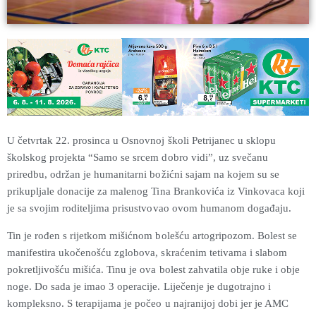
U četvrtak 22. prosinca u Osnovnoj školi Petrijanec u sklopu
školskog projekta “Samo se srcem dobro vidi”, uz svečanu
priredbu, održan je humanitarni božićni sajam na kojem su se
prikupljale donacije za malenog Tina Brankovića iz Vinkovaca koji
je sa svojim roditeljima prisustvovao ovom humanom događaju.
Tin je rođen s rijetkom mišićnom bolešću artogripozom. Bolest se
manifestira ukočenošću zglobova, skraćenim tetivama i slabom
pokretljivošću mišića. Tinu je ova bolest zahvatila obje ruke i obje
noge. Do sada je imao 3 operacije. Liječenje je dugotrajno i
kompleksno. S terapijama je počeo u najranijoj dobi jer je AMC