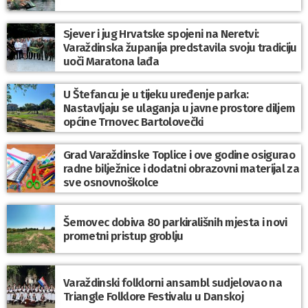
Sjever i jug Hrvatske spojeni na Neretvi:
Varaždinska županija predstavila svoju tradiciju
uoči Maratona lađa
U Štefancu je u tijeku uređenje parka:
Nastavljaju se ulaganja u javne prostore diljem
općine Trnovec Bartolovečki
Grad Varaždinske Toplice i ove godine osigurao
radne bilježnice i dodatni obrazovni materijal za
sve osnovnoškolce
Šemovec dobiva 80 parkirališnih mjesta i novi
prometni pristup groblju
Varaždinski folklorni ansambl sudjelovao na
Triangle Folklore Festivalu u Danskoj