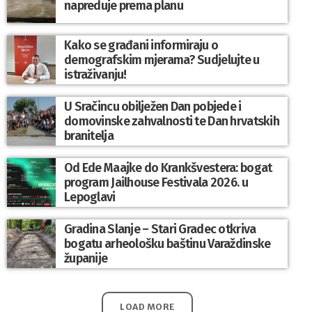
napreduje prema planu
Kako se građani informiraju o
demografskim mjerama? Sudjelujte u
istraživanju!
U Sračincu obilježen Dan pobjede i
domovinske zahvalnosti te Dan hrvatskih
branitelja
Od Ede Maajke do Krankšvestera: bogat
program Jailhouse Festivala 2026. u
Lepoglavi
Gradina Slanje – Stari Gradec otkriva
bogatu arheološku baštinu Varaždinske
županije
LOAD MORE