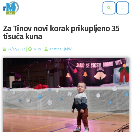
search
menu
Za Tinov novi korak prikupljeno 35
tisuća kuna
27/12/2022
12:29
Kristina Ljubić