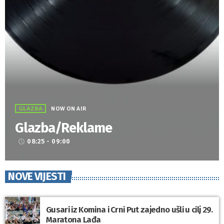
GLAZBA
NOW ON AIR
Glazba/Reklame
08:25 - 09:00
access_time
NOVE VIJESTI
Gusari iz Komina i Crni Put zajedno ušli u cilj 29.
Maratona Lađa