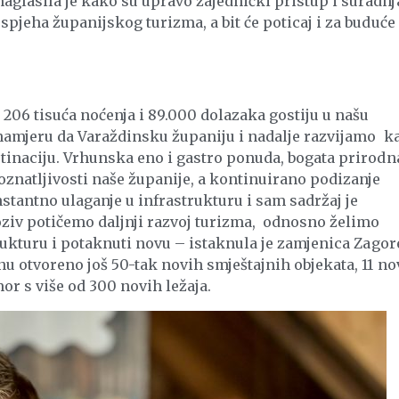
glasila je kako su upravo zajednički pristup i suradnj
spjeha županijskog turizma, a bit će poticaj i za buduće
 206 tisuća noćenja i 89.000 dolazaka gostiju u našu
 namjeru da Varaždinsku županiju i nadalje razvijamo k
tinaciju. Vrhunska eno i gastro ponuda, bogata prirodna
znatljivosti naše županije, a kontinuirano podizanje
nstantno ulaganje u infrastrukturu i sam sadržaj je
ziv potičemo daljnji razvoj turizma, odnosno želimo
rukturu i potaknuti novu – istaknula je zamjenica Zagor
nu otvoreno još 50-tak novih smještajnih objekata, 11 no
r s više od 300 novih ležaja.