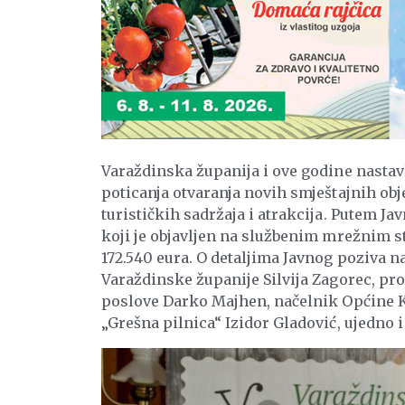
Varaždinska županija i ove godine nastavl
poticanja otvaranja novih smještajnih obj
turističkih sadržaja i atrakcija. Putem J
koji je objavljen na službenim mrežnim s
172.540 eura. O detaljima Javnog poziva n
Varaždinske županije Silvija Zagorec, pr
poslove Darko Majhen, načelnik Općine K
„Grešna pilnica“ Izidor Gladović, ujedno 