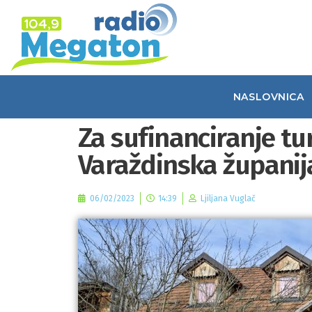
NASLOVNICA
Za sufinanciranje tu
Varaždinska županij
06/02/2023
14:39
Ljiljana Vuglač