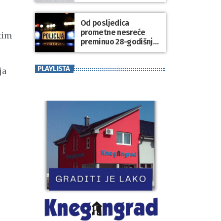
sport koji povezuje
generacije
Od posljedica
prometne nesreće
kim
preminuo 28-godišnji
putnik
PLAYLISTA
ja