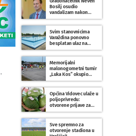
Gradonačelnik Neven
Bosilj osudio
vandalizam nakon
utakmice NK Varaždin
– HNK Hajduk Split
Svim stanovnicima
Varaždina ponovno
besplatan ulaz na
Gradske bazene i
Gradsko kupalište na
Dravi
Memorijalni
malonogometni turnir
,
„Luka Kos” okupio
e
brojne ekipe i
posjetitelje u Sudovcu
Općina Vidovec ulaže u
poljoprivredu:
otvorene prijave za
općinske potpore
Sve spremno za
otvorenje stadiona u