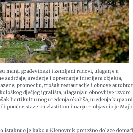
 su manji građevinski i zemljani radovi, ulaganje u
e sadržaje, uređenje i opremanje interijera objekta,
azene, promociju, trošak restauracije i obnove autohto
ekološkog dječjeg igrališta, ulaganja u obnovljive izvore
rošak hortikulturnog uređenja okoliša, uređenja kupaon
ili poučne staze na vlastitom imanju – objasnio je Majh
o istaknuo je kako u Klenovnik pretežno dolaze domać