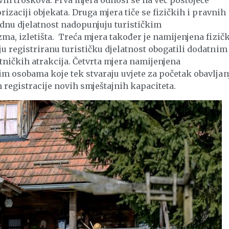
h troškova. Prva mjera odnosi se na već postojeće
rizaciji objekata. Druga mjera tiče se fizičkih i pravnih
ednu djelatnost nadopunjuju turističkim
ma, izletišta. Treća mjera također je namijenjena fizič
u registriranu turističku djelatnost obogatili dodatnim
tničkih atrakcija. Četvrta mjera namijenjena
im osobama koje tek stvaraju uvjete za početak obavljan
jem registracije novih smještajnih kapaciteta.