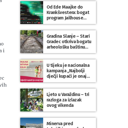
a
Od Ede Maajke do
Krankšvestera: bogat
program Jailhouse
Festivala 2026. u
Lepoglavi
Gradina Slanje – Stari
Gradec otkriva bogatu
ao
arheološku baštinu
 i
Varaždinske županije
U tijeku je nacionalna
kampanja „Najbolji
dječji kupaći je onaj
ec
koji se nosi“
vih
Ljeto u Varaždinu – tri
razloga za izlazak
ovog vikenda
Minerva pred