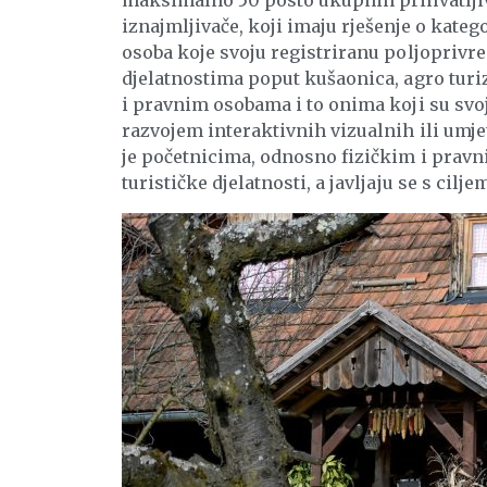
maksimalno 50 posto ukupnih prihvatljivi
iznajmljivače, koji imaju rješenje o katego
osoba koje svoju registriranu poljoprivr
djelatnostima poput kušaonica, agro turiz
i pravnim osobama i to onima koji su svoj
razvojem interaktivnih vizualnih ili umje
je početnicima, odnosno fizičkim i pravn
turističke djelatnosti, a javljaju se s cil