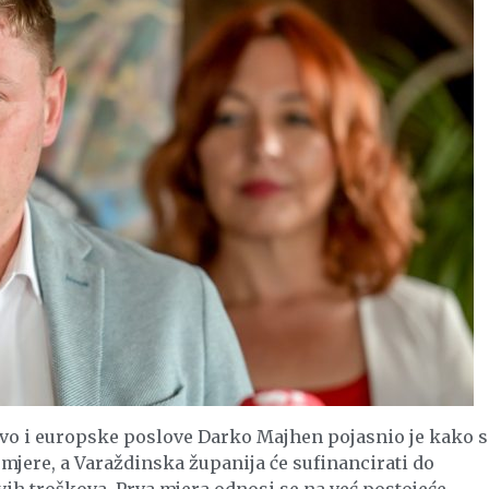
vo i europske poslove Darko Majhen pojasnio je kako s
 mjere, a Varaždinska županija će sufinancirati do