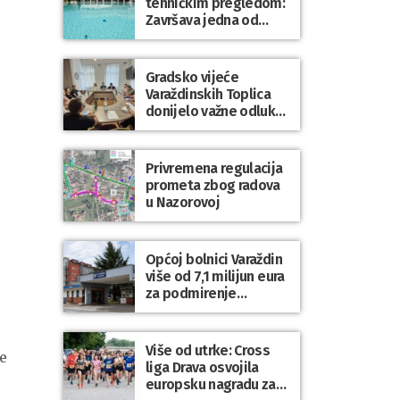
tehničkim pregledom:
Završava jedna od
najvećih investicija u
zdravstveni turizam
Varaždinske županije
Gradsko vijeće
Varaždinskih Toplica
donijelo važne odluke
za kvalitetnije
upravljanje gradskom
imovinom i
Privremena regulacija
komunalnim sustavom
prometa zbog radova
u Nazorovoj
Općoj bolnici Varaždin
više od 7,1 milijun eura
za podmirenje
dospjelih obveza
prema dobavljačima
Više od utrke: Cross
e
liga Drava osvojila
europsku nagradu za