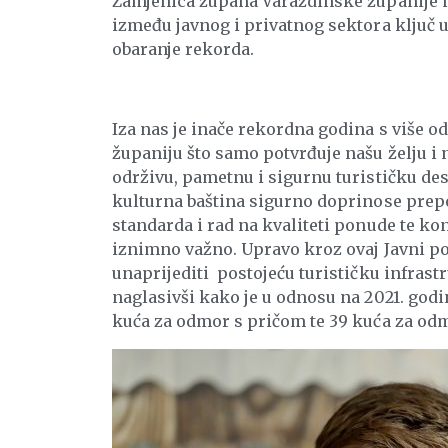
Zamjenica župana Varaždinske županije na
između javnog i privatnog sektora ključ u
obaranje rekorda.
Iza nas je inače rekordna godina s više od
županiju što samo potvrđuje našu želju i
održivu, pametnu i sigurnu turističku des
kulturna baština sigurno doprinose prepo
standarda i rad na kvaliteti ponude te ko
iznimno važno. Upravo kroz ovaj Javni po
unaprijediti postojeću turističku infrast
naglasivši kako je u odnosu na 2021. godi
kuća za odmor s pričom te 39 kuća za odmo