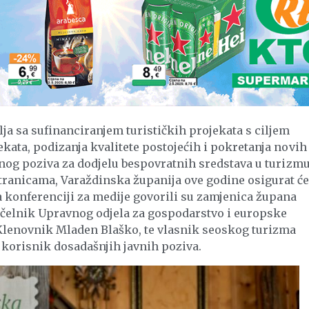
ja sa sufinanciranjem turističkih projekata s ciljem
ekata, podizanja kvalitete postojećih i pokretanja novih
avnog poziva za dodjelu bespovratnih sredstava u turizmu
tranicama, Varaždinska županija ove godine osigurat ć
a konferenciji za medije govorili su zamjenica župana
očelnik Upravnog odjela za gospodarstvo i europske
lenovnik Mladen Blaško, te vlasnik seoskog turizma
i korisnik dosadašnjih javnih poziva.