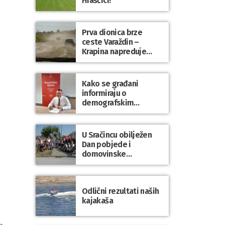
Hrašćici!
Prva dionica brze
ceste Varaždin –
Krapina napreduje
prema planu
Kako se građani
informiraju o
demografskim
mjerama? Sudjelujte u
istraživanju!
U Sračincu obilježen
Dan pobjede i
domovinske
zahvalnosti te Dan
hrvatskih branitelja
Odlični rezultati naših
kajakaša