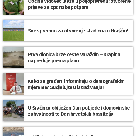
Općina Vidovec ulaže u poljoprivredu: otvorene
prijave za općinske potpore
Sve spremno za otvorenje stadiona u Hrašćici!
Prva dionica brze ceste Varaždin – Krapina
napreduje prema planu
Kako se građani informiraju o demografskim
mjerama? Sudjelujte u istraživanju!
U Sračincu obilježen Dan pobjede i domovinske
zahvalnosti te Dan hrvatskih branitelja