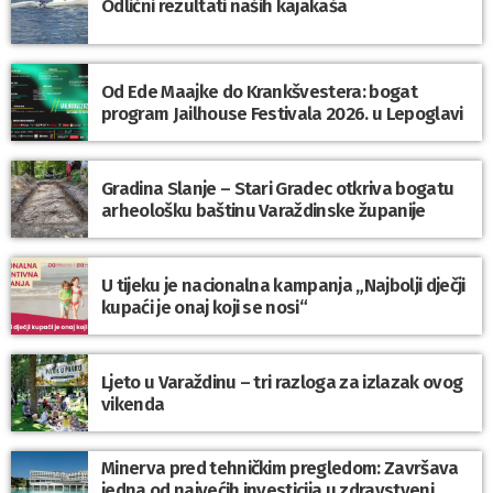
Odlični rezultati naših kajakaša
Od Ede Maajke do Krankšvestera: bogat
program Jailhouse Festivala 2026. u Lepoglavi
Gradina Slanje – Stari Gradec otkriva bogatu
arheološku baštinu Varaždinske županije
U tijeku je nacionalna kampanja „Najbolji dječji
kupaći je onaj koji se nosi“
Ljeto u Varaždinu – tri razloga za izlazak ovog
vikenda
Minerva pred tehničkim pregledom: Završava
jedna od najvećih investicija u zdravstveni