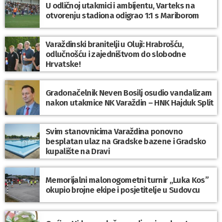
U odličnoj utakmici i ambijentu, Varteks na
otvorenju stadiona odigrao 1:1 s Mariborom
Varaždinski branitelji u Oluji: Hrabrošću,
odlučnošću i zajedništvom do slobodne
Hrvatske!
Gradonačelnik Neven Bosilj osudio vandalizam
nakon utakmice NK Varaždin – HNK Hajduk Split
Svim stanovnicima Varaždina ponovno
besplatan ulaz na Gradske bazene i Gradsko
kupalište na Dravi
Memorijalni malonogometni turnir „Luka Kos”
okupio brojne ekipe i posjetitelje u Sudovcu