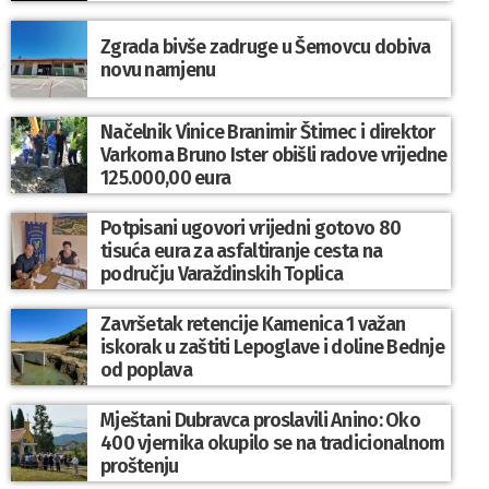
Zgrada bivše zadruge u Šemovcu dobiva
novu namjenu
Načelnik Vinice Branimir Štimec i direktor
Varkoma Bruno Ister obišli radove vrijedne
125.000,00 eura
Potpisani ugovori vrijedni gotovo 80
tisuća eura za asfaltiranje cesta na
području Varaždinskih Toplica
Završetak retencije Kamenica 1 važan
iskorak u zaštiti Lepoglave i doline Bednje
od poplava
Mještani Dubravca proslavili Anino: Oko
400 vjernika okupilo se na tradicionalnom
proštenju