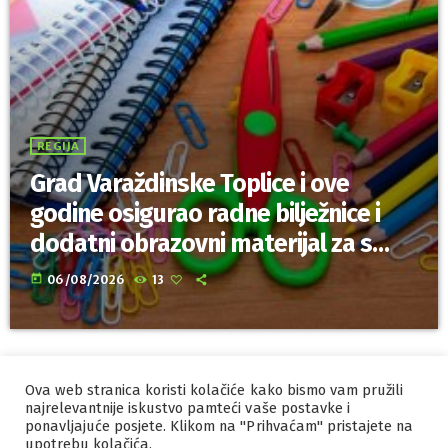
REGIJA
Grad Varaždinske Toplice i ove
godine osigurao radne bilježnice i
dodatni obrazovni materijal za sve
osnovnoškolce
today
06/08/2026
13
Ova web stranica koristi kolačiće kako bismo vam pružili
IZRADA I HOSTING
ORBIS
najrelevantnije iskustvo pamteći vaše postavke i
ponavljajuće posjete. Klikom na "Prihvaćam" pristajete na
MARKETING
PRAVILA PRIVATNOSTI
upotrebu kolačića.