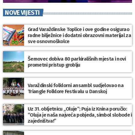
NOVE VIJESTI
Grad Varaždinske Toplice i ove godine osigurao
radne bilježnice i dodatni obrazovni materijal za
sve osnovnoškolce
Šemovec dobiva 80 parkirališnih mjesta i novi
prometni pristup groblju
Varaždinski folklorni ansambl sudjelovao na
Triangle Folklore Festivalu u Danskoj
Uz 31. obljetnicu „Oluje“; Puja iz Knina poručio:
“Oluja je naša najveća pobjeda, simbol slobode i
zajedništva!”