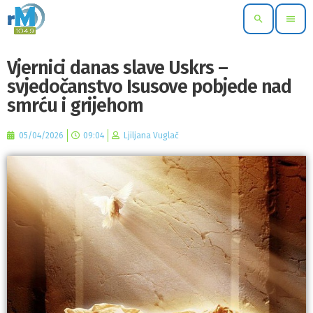
search
menu
Vjernici danas slave Uskrs –
svjedočanstvo Isusove pobjede nad
smrću i grijehom
05/04/2026
09:04
Ljiljana Vuglač