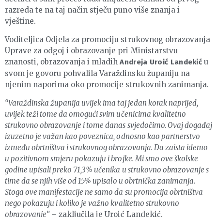
razreda te na taj način stječu puno više znanja i
vještine.
Voditeljica Odjela za promociju strukovnog obrazovanja
Uprave za odgoj i obrazovanje pri Ministarstvu
znanosti, obrazovanja i mladih
u
Andreja Uroić Landekić
svom je govoru pohvalila Varaždinsku županiju na
njenim naporima oko promocije strukovnih zanimanja.
“Varaždinska županija uvijek ima taj jedan korak naprijed,
uvijek teži tome da omogući svim učenicima kvalitetno
strukovno obrazovanje i tome danas svjedočimo. Ovaj događaj
izuzetno je važan kao poveznica, odnosno kao partnerstvo
između obrtništva i strukovnog obrazovanja. Da zaista idemo
u pozitivnom smjeru pokazuju i brojke. Mi smo ove školske
godine upisali preko 71,3% učenika u strukovno obrazovanje s
time da se njih više od 15% upisalo u obrtnička zanimanja.
Stoga ove manifestacije ne samo da su promocija obrtništva
nego pokazuju i koliko je važno kvalitetno strukovno
obrazovanje”
– zaključila je Uroić Landekić.