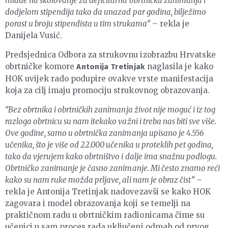
mlade na školovanje za deficitarna obrtnička zanimanja i
dodjelom stipendija tako da unazad par godina, bilježimo
porast u broju stipendista u tim strukama”
– rekla je
Danijela Vusić.
Predsjednica Odbora za strukovnu izobrazbu Hrvatske
obrtničke komore
naglasila je kako
Antonija Tretinjak
HOK uvijek rado podupire ovakve vrste manifestacija
koja za cilj imaju promociju strukovnog obrazovanja.
“Bez obrtnika i obrtničkih zanimanja život nije moguć i iz tog
razloga obrtnicu su nam itekako važni i treba nas biti sve više.
Ove godine, samo u obrtnička zanimanja upisano je 4.556
učenika, što je više od 22.000 učenika u proteklih pet godina,
tako da vjerujem kako obrtništvo i dalje ima snažnu podlogu.
Obrtničko zanimanje je časno zanimanje. Mi često znamo reći
kako su nam ruke možda prljave, ali nam je obraz čist”
–
rekla je Antonija Tretinjak nadovezavši se kako HOK
zagovara i model obrazovanja koji se temelji na
praktičnom radu u obrtničkim radionicama čime su
učenici u sam proces rada uključeni odmah od prvog