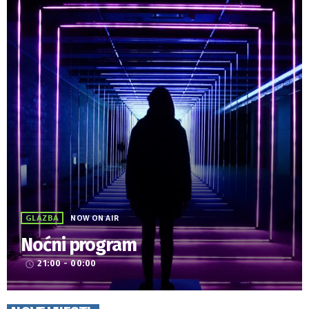
GLAZBA
NOW ON AIR
Noćni program
21:00 - 00:00
access_time