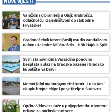
NOVE VIJESTI
Varaždinski branitelji u Oluji: Hrabrošću,
odlučnošću i zajedništvom do slobodne
Hrvatske!
Gradonačelnik Neven Bosilj osudio vandalizam
nakon utakmice NK Varaždin – HNK Hajduk Split
Svim stanovnicima Varaždina ponovno
besplatan ulaz na Gradske bazene i Gradsko
kupalište na Dravi
Memorijalni malonogometni turnir „Luka Kos”
okupio brojne ekipe i posjetitelje u Sudovcu
Općina Vidovec ulaže u poljoprivredu: otvorene
prijave za općinske potpore