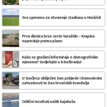
Sve spremno za otvorenje stadiona u Hrašćici!
Prva dionica brze ceste Varaždin – Krapina
napreduje prema planu
Kako se građani informiraju o demografskim
mjerama? Sudjelujte u istraživanju!
U Sračincu obilježen Dan pobjede i domovinske
zahvalnosti te Dan hrvatskih branitelja
Odlični rezultati naših kajakaša