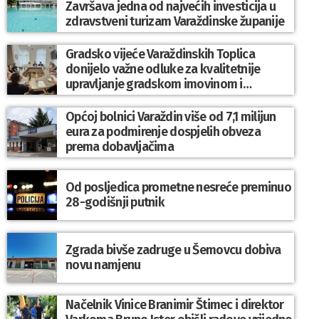
Završava jedna od najvećih investicija u
zdravstveni turizam Varaždinske županije
Gradsko vijeće Varaždinskih Toplica
donijelo važne odluke za kvalitetnije
upravljanje gradskom imovinom i
komunalnim sustavom
Općoj bolnici Varaždin više od 7,1 milijun
eura za podmirenje dospjelih obveza
prema dobavljačima
Od posljedica prometne nesreće preminuo
28-godišnji putnik
Zgrada bivše zadruge u Šemovcu dobiva
novu namjenu
Načelnik Vinice Branimir Štimec i direktor