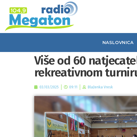
NASLOVNICA
Više od 60 natjecate
rekreativnom turni
03/03/2025
09:11
Blaženka Vresk