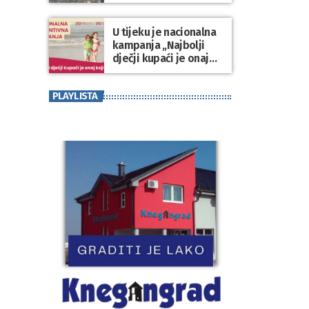
Varaždinske županije
U tijeku je nacionalna
kampanja „Najbolji
dječji kupaći je onaj
koji se nosi“
PLAYLISTA