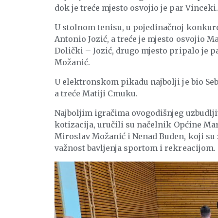
dok je treće mjesto osvojio je par Vinceki.
U stolnom tenisu, u pojedinačnoj konkurenc
Antonio Jozić, a treće je mjesto osvojio M
Dolički – Jozić, drugo mjesto pripalo je p
Možanić.
U elektronskom pikadu najbolji je bio Seb
a treće Matiji Cmuku.
Najboljim igračima ovogodišnjeg uzbudlji
kotizacija, uručili su načelnik Općine M
Miroslav Možanić i Nenad Buden, koji su 
važnost bavljenja sportom i rekreacijom.