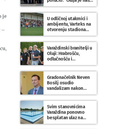
poručio: “Oluja je naša
najveća pobjeda,
simbol slobode i
 je
zajedništva!”
U odličnoj utakmici i
ambijentu, Varteks na
otvorenju stadiona
ć –
odigrao 1:1 s
Mariborom
Varaždinski branitelji u
cu,
Oluji: Hrabrošću,
odlučnošću i
zajedništvom do
slobodne Hrvatske!
Gradonačelnik Neven
Bosilj osudio
vandalizam nakon
utakmice NK Varaždin
– HNK Hajduk Split
Svim stanovnicima
Varaždina ponovno
besplatan ulaz na
Gradske bazene i
Gradsko kupalište na