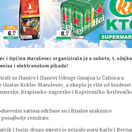
ec i Općina Maruševec organizirala je u subotu, 1. ožujk
tenisu i elektronskom pikadu!
irali su članice i članovi Udruge Gmajna iz Čalinca u
 Gustav Krklec Maruševec, a okupio je više od šezdeset
đimurske, Krapinsko-zagorske i Koprivničko-križevačk
podnevnim satima održane su i finalne utakmice
 ponajbolje rezultate.
trik i Josip, drugo mjesto je pripalo paru Karlo i Berna