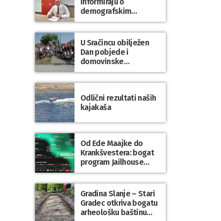
informiraju o
demografskim
mjerama? Sudjelujte u
istraživanju!
U Sračincu obilježen
Dan pobjede i
domovinske
zahvalnosti te Dan
hrvatskih branitelja
Odlični rezultati naših
kajakaša
Od Ede Maajke do
Krankšvestera: bogat
program Jailhouse
Festivala 2026. u
Lepoglavi
Gradina Slanje – Stari
Gradec otkriva bogatu
arheološku baštinu