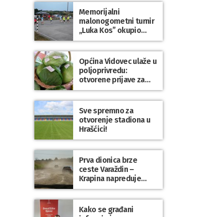
Dravi
Memorijalni
malonogometni turnir
„Luka Kos” okupio
brojne ekipe i
posjetitelje u Sudovcu
Općina Vidovec ulaže u
poljoprivredu:
otvorene prijave za
općinske potpore
Sve spremno za
otvorenje stadiona u
Hrašćici!
Prva dionica brze
ceste Varaždin –
Krapina napreduje
prema planu
Kako se građani