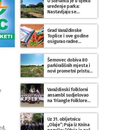
U Štefancu je u tijeku
uređenje parka:
Nastavljaju se
ulaganja u javne
prostore diljem
općine Trnovec
Grad Varaždinske
Bartolovečki
Toplice i ove godine
osigurao radne
bilježnice i dodatni
obrazovni materijal za
a
sve osnovnoškolce
Šemovec dobiva 80
parkirališnih mjesta i
novi prometni pristup
groblju
Varaždinski folklorni
e
ansambl sudjelovao
na Triangle Folklore
Festivalu u Danskoj
Uz 31. obljetnicu
„Oluje“; Puja iz Knina
rd,