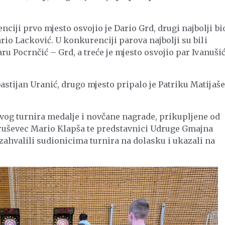
iji prvo mjesto osvojio je Dario Grd, drugi najbolji bio
ario Lacković. U konkurenciji parova najbolji su bili
aru Pocrnčić – Grd, a treće je mjesto osvojio par Ivanuši
astijan Uranić, drugo mjesto pripalo je Patriku Matijaše
vog turnira medalje i novčane nagrade, prikupljene od
aruševec Mario Klapša te predstavnici Udruge Gmajna
zahvalili sudionicima turnira na dolasku i ukazali na