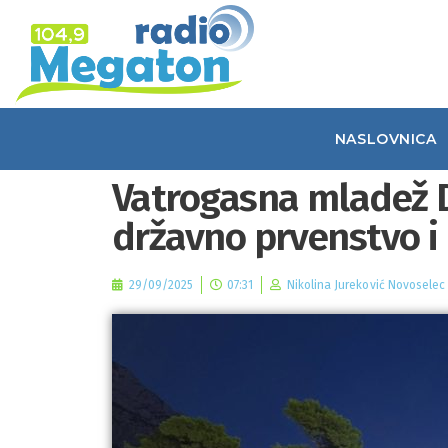
NASLOVNICA
Vatrogasna mladež D
državno prvenstvo i 
29/09/2025
07:31
Nikolina Jureković Novoselec