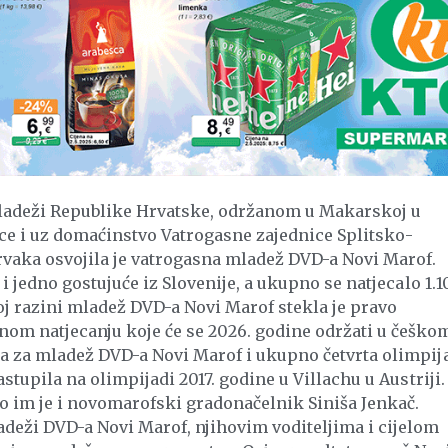
ladeži Republike Hrvatske, održanom u Makarskoj u
ce i uz domaćinstvo Vatrogasne zajednice Splitsko-
vaka osvojila je vatrogasna mladež DVD-a Novi Marof.
 i jedno gostujuće iz Slovenije, a ukupno se natjecalo 1.1
j razini mladež DVD-a Novi Marof stekla je pravo
m natjecanju koje će se 2026. godine održati u češko
da za mladež DVD-a Novi Marof i ukupno četvrta olimpij
astupila na olimpijadi 2017. godine u Villachu u Austriji
o im je i novomarofski gradonačelnik Siniša Jenkač.
deži DVD-a Novi Marof, njihovim voditeljima i cijelom