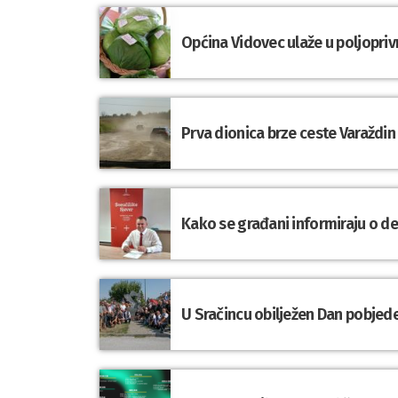
Općina Vidovec ulaže u poljopriv
Prva dionica brze ceste Varaždin
Kako se građani informiraju o d
U Sračincu obilježen Dan pobjede