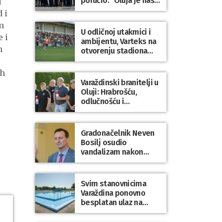
poručio: “Oluja je naša
i
najveća pobjeda,
 i
simbol slobode i
m
zajedništva!”
U odličnoj utakmici i
 i
ambijentu, Varteks na
h
otvorenju stadiona
odigrao 1:1 s
Mariborom
eh
Varaždinski branitelji u
Oluji: Hrabrošću,
odlučnošću i
zajedništvom do
slobodne Hrvatske!
Gradonačelnik Neven
Bosilj osudio
vandalizam nakon
utakmice NK Varaždin
– HNK Hajduk Split
Svim stanovnicima
Varaždina ponovno
besplatan ulaz na
Gradske bazene i
Gradsko kupalište na