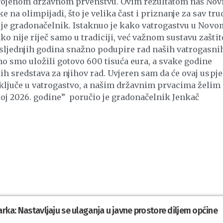
vojenom državnom prvenstvu. Ovim rezultatom naš Nov
na olimpijadi, što je velika čast i priznanje za sav trud
o je gradonačelnik. Istaknuo je kako vatrogastvu u Novo
 nije riječ samo u tradiciji, već važnom sustavu zaštite
sljednjih godina snažno podupire rad naših vatrogasni
no smo uložili gotovo 600 tisuća eura, a svake godine
ih sredstava za njihov rad. Uvjeren sam da će ovaj uspj
uključe u vatrogastvo, a našim državnim prvacima želim
koj 2026. godine” poručio je gradonačelnik Jenkač
arka: Nastavljaju se ulaganja u javne prostore diljem općine