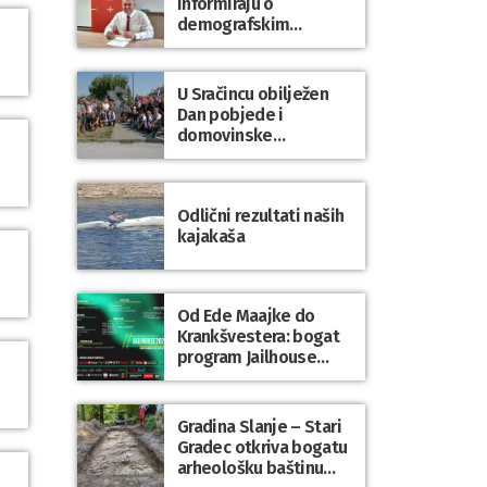
informiraju o
demografskim
mjerama? Sudjelujte u
istraživanju!
U Sračincu obilježen
Dan pobjede i
domovinske
zahvalnosti te Dan
hrvatskih branitelja
Odlični rezultati naših
kajakaša
Od Ede Maajke do
Krankšvestera: bogat
program Jailhouse
Festivala 2026. u
Lepoglavi
Gradina Slanje – Stari
Gradec otkriva bogatu
arheološku baštinu