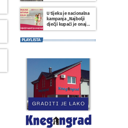
Varaždinske županije
U tijeku je nacionalna
kampanja „Najbolji
dječji kupaći je onaj
koji se nosi“
PLAYLISTA