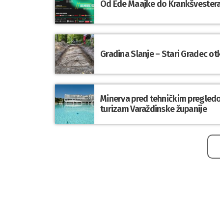
Od Ede Maajke do Krankšvestera:
Gradina Slanje – Stari Gradec o
Minerva pred tehničkim pregledom
turizam Varaždinske županije