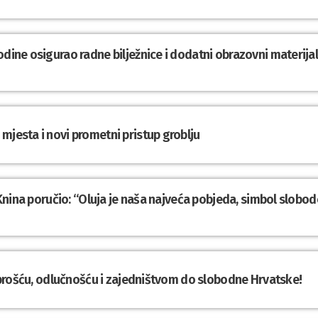
odine osigurao radne bilježnice i dodatni obrazovni materija
mjesta i novi prometni pristup groblju
z Knina poručio: “Oluja je naša najveća pobjeda, simbol slobod
Hrabrošću, odlučnošću i zajedništvom do slobodne Hrvatske!