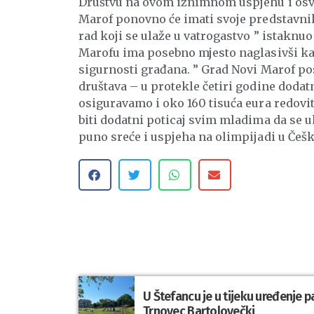
Društvu na ovom iznimnom uspjehu i os
Marof ponovno će imati svoje predstavnike 
rad koji se ulaže u vatrogastvo ” istaknu
Marofu ima posebno mjesto naglasivši kako
sigurnosti građana. ” Grad Novi Marof po
društava – u protekle četiri godine dodat
osiguravamo i oko 160 tisuća eura redovit
biti dodatni poticaj svim mladima da se 
puno sreće i uspjeha na olimpijadi u Češ
U Štefancu je u tijeku uređenje p
Trnovec Bartolovečki