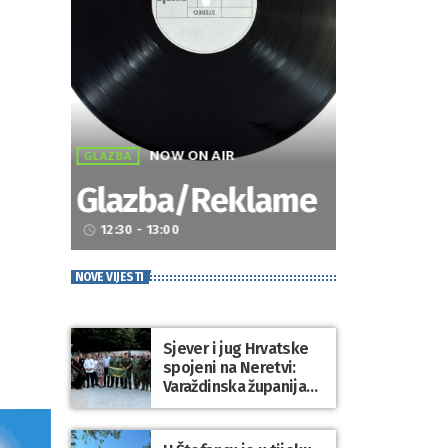
NOW ON AIR
GLAZBA
Glazba/Reklame
12:30 - 13:00
access_time
NOVE VIJESTI
Sjever i jug Hrvatske
spojeni na Neretvi:
Varaždinska županija
predstavila svoju
tradiciju uoči Maratona
lađa