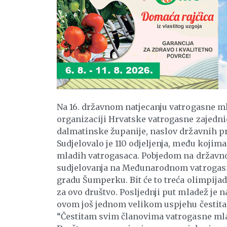
Na 16. državnom natjecanju vatrogasne m
organizaciji Hrvatske vatrogasne zajedni
dalmatinske županije, naslov državnih pr
Sudjelovalo je 110 odjeljenja, među kojima
mladih vatrogasaca. Pobjedom na državno
sudjelovanja na Međunarodnom vatrogasno
gradu Šumperku. Bit će to treća olimpija
za ovo društvo. Posljednji put mladež je n
ovom još jednom velikom uspjehu čestita
“Čestitam svim članovima vatrogasne mla