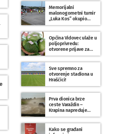
Dravi
Memorijalni
malonogometni turnir
„Luka Kos” okupio
l
brojne ekipe i
posjetitelje u Sudovcu
Općina Vidovec ulaže u
poljoprivredu:
otvorene prijave za
općinske potpore
Sve spremno za
otvorenje stadiona u
Hrašćici!
e
Prva dionica brze
ceste Varaždin –
Krapina napreduje
prema planu
Kako se građani