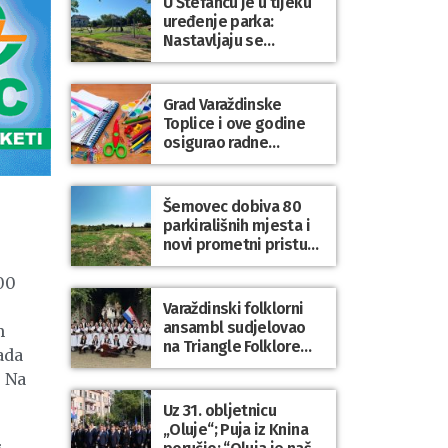
U Štefancu je u tijeku
uređenje parka:
Nastavljaju se
ulaganja u javne
prostore diljem
općine Trnovec
Grad Varaždinske
Bartolovečki
Toplice i ove godine
osigurao radne
bilježnice i dodatni
obrazovni materijal za
sve osnovnoškolce
Šemovec dobiva 80
parkirališnih mjesta i
novi prometni pristup
groblju
00
Varaždinski folklorni
ansambl sudjelovao
m
na Triangle Folklore
ada
Festivalu u Danskoj
. Na
Uz 31. obljetnicu
„Oluje“; Puja iz Knina