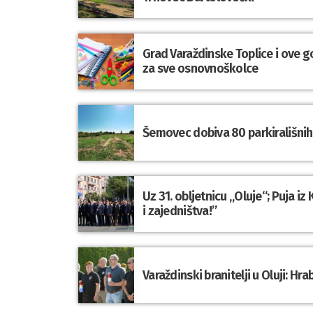
Grad Varaždinske Toplice i ove g
za sve osnovnoškolce
Šemovec dobiva 80 parkirališnih 
Uz 31. obljetnicu „Oluje“; Puja i
i zajedništva!”
Varaždinski branitelji u Oluji: 