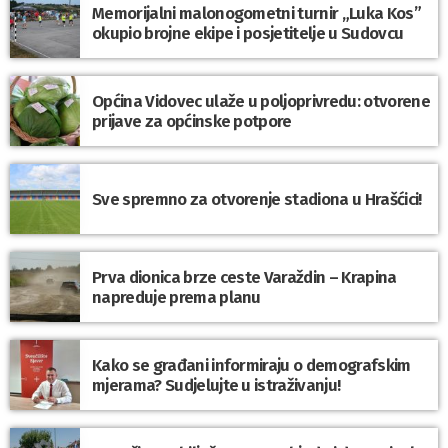
Memorijalni malonogometni turnir „Luka Kos”
okupio brojne ekipe i posjetitelje u Sudovcu
Općina Vidovec ulaže u poljoprivredu: otvorene
prijave za općinske potpore
Sve spremno za otvorenje stadiona u Hrašćici!
Prva dionica brze ceste Varaždin – Krapina
napreduje prema planu
Kako se građani informiraju o demografskim
mjerama? Sudjelujte u istraživanju!