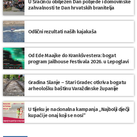
U Sračincu obilježen Dan pobjede i domovinske
zahvalnosti te Dan hrvatskih branitelja
Odlični rezultati naših kajakaša
Od Ede Maajke do Krankšvestera: bogat
program Jailhouse Festivala 2026. u Lepoglavi
Gradina Slanje – Stari Gradec otkriva bogatu
arheološku baštinu Varaždinske županije
U tijeku je nacionalna kampanja „Najbolji dječji
kupaći je onaj koji se nosi“