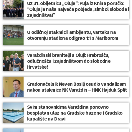
Uz 31. obljetnicu „Oluje“; Puja iz Knina poručio:
“Oluja je naša najveća pobjeda, simbol slobode i
zajedništva!”
U odličnoj utakmici i ambijentu, Varteks na
otvorenju stadiona odigrao 1:1 s Mariborom
Varaždinski branitelji u Oluji: Hrabrošću,
odlučnošću i zajedništvom do slobodne
Hrvatske!
Gradonačelnik Neven Bosilj osudio vandalizam
nakon utakmice NK Varaždin – HNK Hajduk Split
Svim stanovnicima Varaždina ponovno
besplatan ulaz na Gradske bazene i Gradsko
kupalište na Dravi