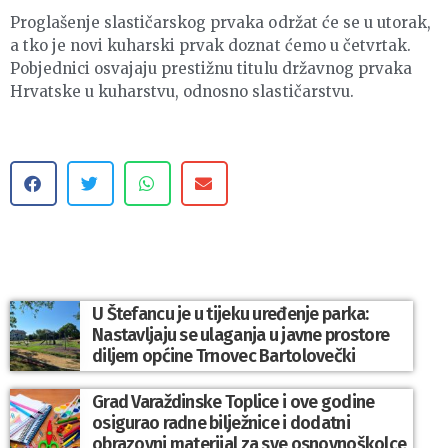
Proglašenje slastičarskog prvaka održat će se u utorak,
a tko je novi kuharski prvak doznat ćemo u četvrtak.
Pobjednici osvajaju prestižnu titulu državnog prvaka
Hrvatske u kuharstvu, odnosno slastičarstvu.
U Štefancu je u tijeku uređenje parka:
Nastavljaju se ulaganja u javne prostore
diljem općine Trnovec Bartolovečki
Grad Varaždinske Toplice i ove godine
osigurao radne bilježnice i dodatni
obrazovni materijal za sve osnovnoškolce