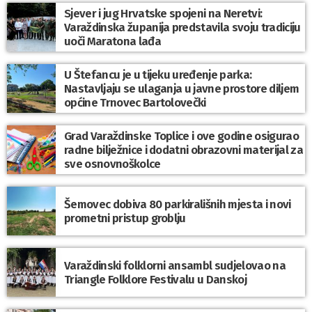
Sjever i jug Hrvatske spojeni na Neretvi:
Varaždinska županija predstavila svoju tradiciju
uoči Maratona lađa
U Štefancu je u tijeku uređenje parka:
Nastavljaju se ulaganja u javne prostore diljem
općine Trnovec Bartolovečki
Grad Varaždinske Toplice i ove godine osigurao
radne bilježnice i dodatni obrazovni materijal za
sve osnovnoškolce
Šemovec dobiva 80 parkirališnih mjesta i novi
prometni pristup groblju
Varaždinski folklorni ansambl sudjelovao na
Triangle Folklore Festivalu u Danskoj