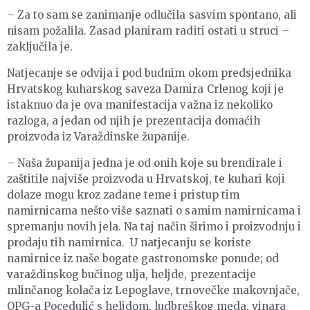
– Za to sam se zanimanje odlučila sasvim spontano, ali
nisam požalila. Zasad planiram raditi ostati u struci –
zaključila je.
Natjecanje se odvija i pod budnim okom predsjednika
Hrvatskog kuharskog saveza Damira Crlenog koji je
istaknuo da je ova manifestacija važna iz nekoliko
razloga, a jedan od njih je prezentacija domaćih
proizvoda iz Varaždinske županije.
– Naša županija jedna je od onih koje su brendirale i
zaštitile najviše proizvoda u Hrvatskoj, te kuhari koji
dolaze mogu kroz zadane teme i pristup tim
namirnicama nešto više saznati o samim namirnicama i
spremanju novih jela. Na taj način širimo i proizvodnju i
prodaju tih namirnica. U natjecanju se koriste
namirnice iz naše bogate gastronomske ponude; od
varaždinskog bučinog ulja, heljde, prezentacije
mlinčanog kolača iz Lepoglave, trnovečke makovnjače,
OPG-a Pocedulić s heljdom, ludbreškog meda, vinara