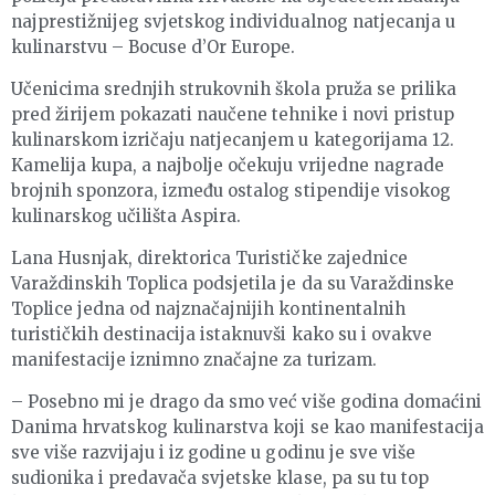
najprestižnijeg svjetskog individualnog natjecanja u
kulinarstvu – Bocuse d’Or Europe.
Učenicima srednjih strukovnih škola pruža se prilika
pred žirijem pokazati naučene tehnike i novi pristup
kulinarskom izričaju natjecanjem u kategorijama 12.
Kamelija kupa, a najbolje očekuju vrijedne nagrade
brojnih sponzora, između ostalog stipendije visokog
kulinarskog učilišta Aspira.
Lana Husnjak, direktorica Turističke zajednice
Varaždinskih Toplica podsjetila je da su Varaždinske
Toplice jedna od najznačajnijih kontinentalnih
turističkih destinacija istaknuvši kako su i ovakve
manifestacije iznimno značajne za turizam.
– Posebno mi je drago da smo već više godina domaćini
Danima hrvatskog kulinarstva koji se kao manifestacija
sve više razvijaju i iz godine u godinu je sve više
sudionika i predavača svjetske klase, pa su tu top