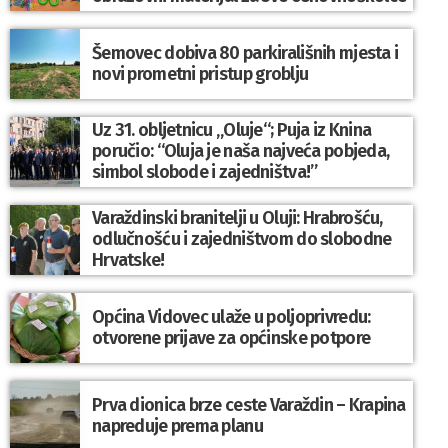
Šemovec dobiva 80 parkirališnih mjesta i
novi prometni pristup groblju
Uz 31. obljetnicu „Oluje“; Puja iz Knina
poručio: “Oluja je naša najveća pobjeda,
simbol slobode i zajedništva!”
Varaždinski branitelji u Oluji: Hrabrošću,
odlučnošću i zajedništvom do slobodne
Hrvatske!
Općina Vidovec ulaže u poljoprivredu:
otvorene prijave za općinske potpore
Prva dionica brze ceste Varaždin – Krapina
napreduje prema planu