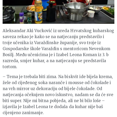
Aleksandar Aki Vucković iz ureda Hrvatskog kuharskog
saveza rekao je kako se na natjecanju predstavilo i
troje učenika iz Varaždinske županije, svo troje iz
Gospodarske škole Varaždin s mentoricom Nevenkom
Bosilj. Među učenicima je i Izabel Leona Koman iz 3. b
razreda, smjer kuhar, a na natjecanju se predstavila
tortom.
– Tema je trebala biti zima. Na biskvit ide bijela krema,
žele od cijeđenog soka naranče i mousse od čokolade i
na vrh mirror uz dekoraciju od bijele čokolade. Od
natjecanja očekujem novo iskustvo, nadam se da će sve
biti super. Nije mi bitna pobjeda, ali ne bi bilo loše –
izjavila je Izabel Leona te dodala da kuhar nije baš
cijenjeno zanimanje.