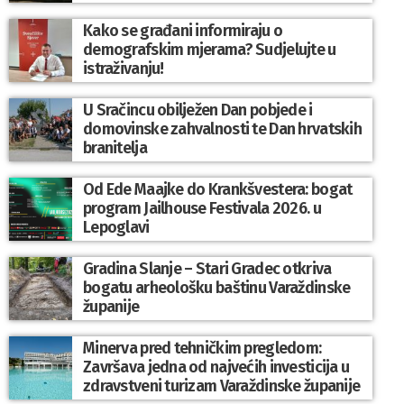
Kako se građani informiraju o
demografskim mjerama? Sudjelujte u
istraživanju!
U Sračincu obilježen Dan pobjede i
domovinske zahvalnosti te Dan hrvatskih
branitelja
Od Ede Maajke do Krankšvestera: bogat
program Jailhouse Festivala 2026. u
Lepoglavi
Gradina Slanje – Stari Gradec otkriva
bogatu arheološku baštinu Varaždinske
županije
Minerva pred tehničkim pregledom:
Završava jedna od najvećih investicija u
zdravstveni turizam Varaždinske županije