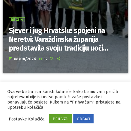
REGIJA
Sjever i jug Hrvatske spojeni na
Neretvi: Varaždinska županija
predstavila svoju tradiciju uoči
Maratona lađa
today
08/08/2026
12
Ova web stranica koristi kolačiće kako bismo vam pružili
IZRADA I HOSTING
ORBIS
najrelevantnije iskustvo pamteći vaše postavke i
MARKETING
ponavljajuće posjete. Klikom na "Prihvaćam" pristajete na
PRAVILA PRIVATNOSTI
upotrebu kolačića.
Postavke Kolačića
PRIHVATI
ODBACI