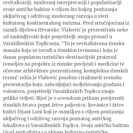
revitalizaciji, modernoj interpretaciji i popularizaciji
svoje antičke baštine s ciljem što boljeg postizanja
uključivog i održivog modernog razvoja u sferi
kulturnog kontinentalnog turizma. Pred stručnjacima iz
raznih dijelova Hrvatske, Vlahović je prezentirala neke
od zanimljivosti koje posjetitelji mogu pronaći u
Varaždinskim Toplicama. “Tu je revitalizirana rimska
masaža koja se izvodi u rimskim termama i koja je
danas popularan turističko-destinacijski proizvod
temeljen na projektu iz rimske povijesti i medicine te
očuvane arhitekture prezentiranog kompleksa rimskih
terma” rekla je Vlahović posebno istaknuvši scensku
prezentaciju koju, zahvaljujući sudjelovanju građana i
volontera, posjetitelji Varaždinskih Toplica imaju
prilike vidjeti. Riječ je o scenskom prikazu povijesnih
rimskih žrtava poput žrtve paljenice, ljevanice i žrtve
božici Dijani Luni koji je osmišljen s ciljem postizanja
uključivog i održivog razvoja poznatog antičkog
lokaliteta iz Varaždinskih Toplica. Svoju antičku baštinu
Grad revitalizira i u sklopu kulturno-turističke