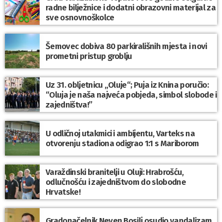
radne bilježnice i dodatni obrazovni materijal za
sve osnovnoškolce
Šemovec dobiva 80 parkirališnih mjesta i novi
prometni pristup groblju
Uz 31. obljetnicu „Oluje“; Puja iz Knina poručio:
“Oluja je naša najveća pobjeda, simbol slobode i
zajedništva!”
U odličnoj utakmici i ambijentu, Varteks na
otvorenju stadiona odigrao 1:1 s Mariborom
Varaždinski branitelji u Oluji: Hrabrošću,
odlučnošću i zajedništvom do slobodne
Hrvatske!
Gradonačelnik Neven Bosilj osudio vandalizam