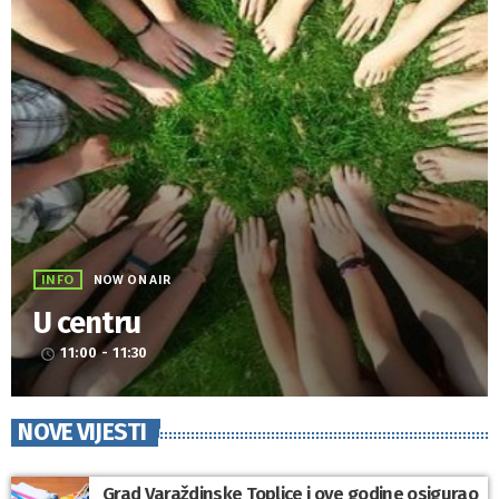
INFO
NOW ON AIR
U centru
11:00 - 11:30
access_time
NOVE VIJESTI
Grad Varaždinske Toplice i ove godine osigurao