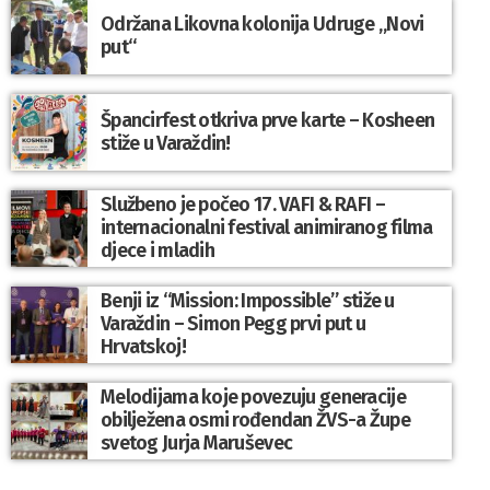
Održana Likovna kolonija Udruge „Novi
put“
Špancirfest otkriva prve karte – Kosheen
stiže u Varaždin!
Službeno je počeo 17. VAFI & RAFI –
internacionalni festival animiranog filma
djece i mladih
Benji iz “Mission: Impossible” stiže u
Varaždin – Simon Pegg prvi put u
Hrvatskoj!
Melodijama koje povezuju generacije
obilježena osmi rođendan ŽVS-a Župe
svetog Jurja Maruševec