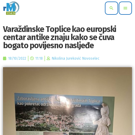
search
menu
Varaždinske Toplice kao europski
centar antike znaju kako se čuva
bogato povijesno nasljeđe
18/10/2022
11:18
Nikolina Jureković Novoselec