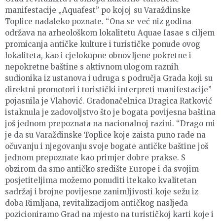
manifestacije „Aquafest” po kojoj su Varaždinske
Toplice nadaleko poznate. “Ona se već niz godina
održava na arheološkom lokalitetu Aquae Iasae s ciljem
promicanja antičke kulture i turističke ponude ovog
lokaliteta, kao i cjelokupne obnovljene pokretne i
nepokretne baštine s aktivnom ulogom raznih
sudionika iz ustanova i udruga s područja Grada koji su
direktni promotori i turistički interpreti manifestacije”
pojasnila je Vlahović. Gradonačelnica Dragica Ratković
istaknula je zadovoljstvo što je bogata povijesna baština
još jednom prepoznata na nacionalnoj razini. “Drago mi
je da su Varaždinske Toplice koje zaista puno rade na
očuvanju i njegovanju svoje bogate antičke baštine još
jednom prepoznate kao primjer dobre prakse. S
obzirom da smo antičko središte Europe i da svojim
posjetiteljima možemo ponuditi itekako kvalitetan
sadržaj i brojne povijesne zanimljivosti koje sežu iz
doba Rimljana, revitalizacijom antičkog nasljeđa
pozicioniramo Grad na mjesto na turističkoj karti koje i