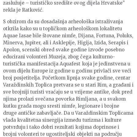
zaslužuje – turističko središte ovog dijela Hrvatske”
rekla je Ratković.
S obzirom da su dosadašnja arheološka istraživanja
otkrila kako su u topličkom arheološkom lokalitetu
Aquae Iasae bile štovane nimfe, Dijana, Fortuna, Poluks,
Minerva, Jupiter, ali i Asklepije, Higija, Izida, Serapis i
Apolon, scenski obred svake godine izvode posebno
educirani volonteri Muzeja, zbog čega kulturno-
turistička manifestacija Aquafest koja je jedinstvena u
ovom dijelu Europe iz godine u godinu privlači sve veći
broj posjetitelja. Početkom lipnja svake godine, centar
Varaždinskih Toplica pretvara se u stari Rim, a građani i
sve brojniji turisti vraćaju se u vrijeme antike, dok pred
njima prolazi svečana povorka Rimljana, a u svakom
kutku grada mogu sresti nimfe, legionare i brojne
druge antičke zabavljače. Da u Varaždinskim Toplicama
vlada kvalitetna sinergija između turizma i kulture
potvrđuju i tako dobri rezultati kojima doprinose i
brojni volonteri te ugostiteljski objekti na području