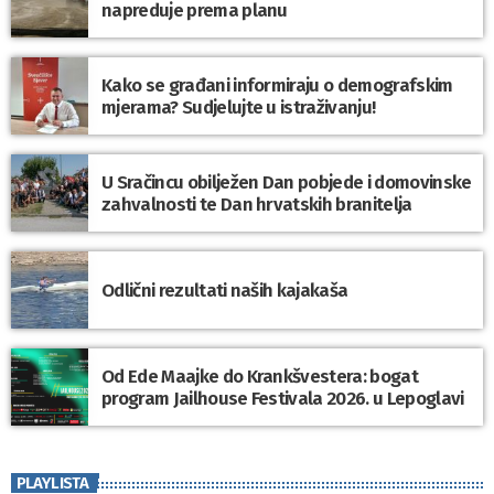
napreduje prema planu
Kako se građani informiraju o demografskim
mjerama? Sudjelujte u istraživanju!
U Sračincu obilježen Dan pobjede i domovinske
zahvalnosti te Dan hrvatskih branitelja
Odlični rezultati naših kajakaša
Od Ede Maajke do Krankšvestera: bogat
program Jailhouse Festivala 2026. u Lepoglavi
PLAYLISTA