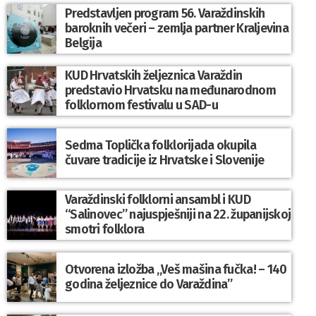
Predstavljen program 56. Varaždinskih
baroknih večeri – zemlja partner Kraljevina
Belgija
KUD Hrvatskih željeznica Varaždin
predstavio Hrvatsku na međunarodnom
folklornom festivalu u SAD-u
Sedma Toplička folklorijada okupila
čuvare tradicije iz Hrvatske i Slovenije
Varaždinski folklorni ansambl i KUD
“Salinovec” najuspješniji na 22. županijskoj
smotri folklora
Otvorena izložba „Veš mašina fučka! – 140
godina željeznice do Varaždina”