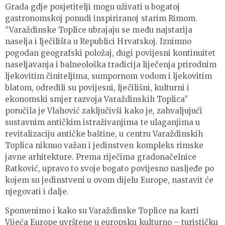
Grada gdje posjetitelji mogu uživati u bogatoj
gastronomskoj ponudi inspiriranoj starim Rimom.
“Varaždinske Toplice ubrajaju se među najstarija
naselja i lječilišta u Republici Hrvatskoj. Iznimno
pogodan geografski položaj, dugi povijesni kontinuitet
naseljavanja i balneološka tradicija liječenja prirodnim
ljekovitim činiteljima, sumpornom vodom i ljekovitim
blatom, odredili su povijesni, lječilišni, kulturni i
ekonomski smjer razvoja Varaždinskih Toplica”
poručila je Vlahović zaključivši kako je, zahvaljujući
sustavnim antičkim istraživanjima te ulaganjima u
revitalizaciju antičke baštine, u centru Varaždinskih
Toplica niknuo važan i jedinstven kompleks rimske
javne arhitekture. Prema riječima gradonačelnice
Ratković, upravo to svoje bogato povijesno nasljeđe po
kojem su jedinstveni u ovom dijelu Europe, nastavit će
njegovati i dalje.
Spomenimo i kako su Varaždinske Toplice na karti
Vijeća Europe uvrštene u europsku kulturno – turističku