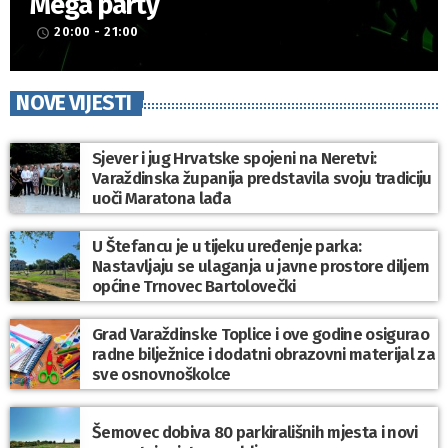
Mega party
20:00 - 21:00
access_time
NOVE VIJESTI
Sjever i jug Hrvatske spojeni na Neretvi:
Varaždinska županija predstavila svoju tradiciju
uoči Maratona lađa
U Štefancu je u tijeku uređenje parka:
Nastavljaju se ulaganja u javne prostore diljem
općine Trnovec Bartolovečki
Grad Varaždinske Toplice i ove godine osigurao
radne bilježnice i dodatni obrazovni materijal za
sve osnovnoškolce
Šemovec dobiva 80 parkirališnih mjesta i novi