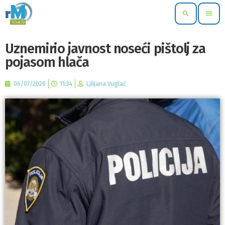
search
menu
Uznemirio javnost noseći pištolj za
pojasom hlača
06/07/2026
11:34
Ljiljana Vuglač