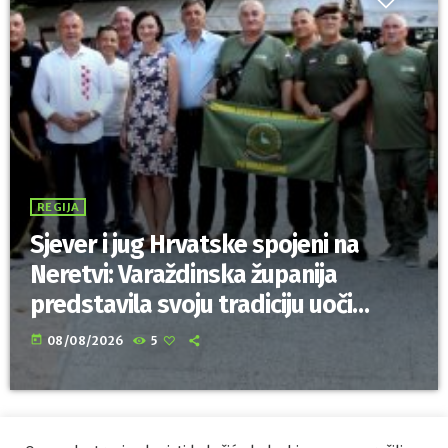
REGIJA
Sjever i jug Hrvatske spojeni na
Neretvi: Varaždinska županija
predstavila svoju tradiciju uoči
Maratona lađa
today
08/08/2026
5