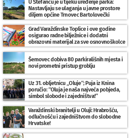
U Štefancu je u tijeku uređenje parka:
Nastavljaju se ulaganja u javne prostore
diljem općine Trnovec Bartolovečki
Grad Varaždinske Toplice i ove godine
osigurao radne bilježnice i dodatni
obrazovni materijal za sve osnovnoškolce
Šemovec dobiva 80 parkirališnih mjesta i
novi prometni pristup groblju
Uz 31. obljetnicu „Oluje“; Puja iz Knina
poručio: “Oluja je naša najveća pobjeda,
simbol slobode i zajedništva!”
Varaždinski branitelji u Oluji: Hrabrošću,
odlučnošću i zajedništvom do slobodne
Hrvatske!