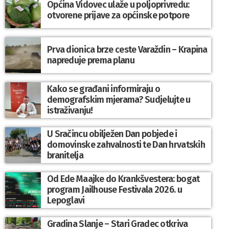
Općina Vidovec ulaže u poljoprivredu:
otvorene prijave za općinske potpore
Prva dionica brze ceste Varaždin – Krapina
napreduje prema planu
Kako se građani informiraju o
demografskim mjerama? Sudjelujte u
istraživanju!
U Sračincu obilježen Dan pobjede i
domovinske zahvalnosti te Dan hrvatskih
branitelja
Od Ede Maajke do Krankšvestera: bogat
program Jailhouse Festivala 2026. u
Lepoglavi
Gradina Slanje – Stari Gradec otkriva