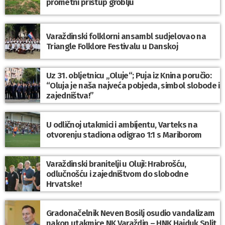
prometni pristup groblju
Varaždinski folklorni ansambl sudjelovao na
Triangle Folklore Festivalu u Danskoj
Uz 31. obljetnicu „Oluje“; Puja iz Knina poručio:
“Oluja je naša najveća pobjeda, simbol slobode i
zajedništva!”
U odličnoj utakmici i ambijentu, Varteks na
otvorenju stadiona odigrao 1:1 s Mariborom
Varaždinski branitelji u Oluji: Hrabrošću,
odlučnošću i zajedništvom do slobodne
Hrvatske!
Gradonačelnik Neven Bosilj osudio vandalizam
nakon utakmice NK Varaždin – HNK Hajduk Split