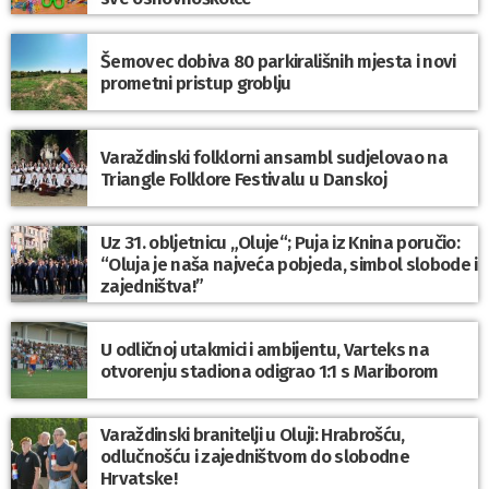
Šemovec dobiva 80 parkirališnih mjesta i novi
prometni pristup groblju
Varaždinski folklorni ansambl sudjelovao na
Triangle Folklore Festivalu u Danskoj
Uz 31. obljetnicu „Oluje“; Puja iz Knina poručio:
“Oluja je naša najveća pobjeda, simbol slobode i
zajedništva!”
U odličnoj utakmici i ambijentu, Varteks na
otvorenju stadiona odigrao 1:1 s Mariborom
Varaždinski branitelji u Oluji: Hrabrošću,
odlučnošću i zajedništvom do slobodne
Hrvatske!