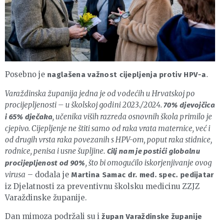
Posebno je
.
naglašena važnost cijepljenja protiv HPV-a
Varaždinska županija jedna je od vodećih u Hrvatskoj po
procijepljenosti – u školskoj godini 2023./2024.
70% djevojčica
, učenika viših razreda osnovnih škola primilo je
i 65% dječaka
cjepivo. Cijepljenje ne štiti samo od raka vrata maternice, već i
od drugih vrsta raka povezanih s HPV-om, poput raka stidnice,
rodnice, penisa i usne šupljine.
Cilj nam je postići globalnu
, što bi omogućilo iskorjenjivanje ovog
procijepljenost od 90%
virusa
– dodala je
Martina Samac dr. med. spec. pedijatar
iz Djelatnosti za preventivnu školsku medicinu ZZJZ
Varaždinske županije.
Dan mimoza podržali su i
župan Varaždinske županije