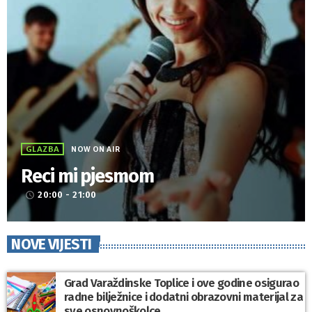
GLAZBA
NOW ON AIR
Reci mi pjesmom
20:00 - 21:00
access_time
NOVE VIJESTI
Grad Varaždinske Toplice i ove godine osigurao
radne bilježnice i dodatni obrazovni materijal za
sve osnovnoškolce