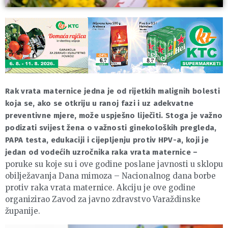
Rak vrata maternice jedna je od rijetkih malignih bolesti
koja se, ako se otkriju u ranoj fazi i uz adekvatne
preventivne mjere, može uspješno liječiti.
Stoga je važno
podizati svijest žena o važnosti ginekoloških pregleda,
PAPA testa, edukaciji i cijepljenju protiv HPV-a, koji je
jedan od vodećih uzročnika raka vrata maternice –
poruke su koje su i ove godine poslane javnosti u sklopu
obilježavanja Dana mimoza – Nacionalnog dana borbe
protiv raka vrata maternice. Akciju je ove godine
organizirao Zavod za javno zdravstvo Varaždinske
županije.