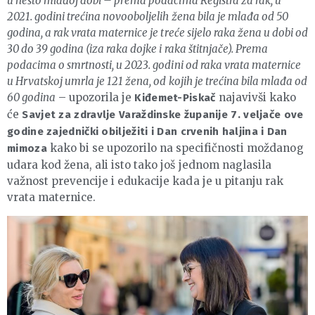
u nešto mlađoj dobi – prema podacima Registra za rak, u
2021. godini trećina novooboljelih žena bila je mlađa od 50
godina, a rak vrata maternice je treće sijelo raka žena u dobi od
30 do 39 godina (iza raka dojke i raka štitnjače). Prema
podacima o smrtnosti, u 2023. godini od raka vrata maternice
u Hrvatskoj umrla je 121 žena, od kojih je trećina bila mlađa od
60 godina
– upozorila je
najavivši kako
Kiđemet-Piskač
će
Savjet za zdravlje Varaždinske županije 7. veljače ove
godine zajednički obilježiti i Dan crvenih haljina i Dan
kako bi se upozorilo na specifičnosti moždanog
mimoza
udara kod žena, ali isto tako još jednom naglasila
važnost prevencije i edukacije kada je u pitanju rak
vrata maternice.