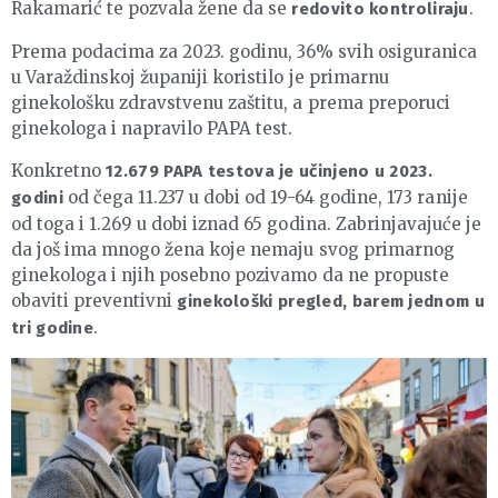
Rakamarić te pozvala žene da se
.
redovito kontroliraju
Prema podacima za 2023. godinu, 36% svih osiguranica
u Varaždinskoj županiji koristilo je primarnu
ginekološku zdravstvenu zaštitu, a prema preporuci
ginekologa i napravilo PAPA test.
Konkretno
12.679 PAPA testova je učinjeno u 2023.
od čega 11.237 u dobi od 19-64 godine, 173 ranije
godini
od toga i 1.269 u dobi iznad 65 godina. Zabrinjavajuće je
da još ima mnogo žena koje nemaju svog primarnog
ginekologa i njih posebno pozivamo da ne propuste
obaviti preventivni
ginekološki pregled, barem jednom u
.
tri godine