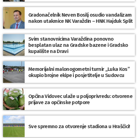
Gradonačelnik Neven Bosilj osudio vandalizam
nakon utakmice NK Varaždin – HNK Hajduk Split
Svim stanovnicima Varaždina ponovno
besplatan ulaz na Gradske bazene i Gradsko
kupalište na Dravi
Memorijalni malonogometni turnir „Luka Kos”
okupio brojne ekipe i posjetitelje u Sudovcu
Općina Vidovec ulaže u poljoprivredu: otvorene
prijave za općinske potpore
Sve spremno za otvorenje stadiona u Hrašćici!