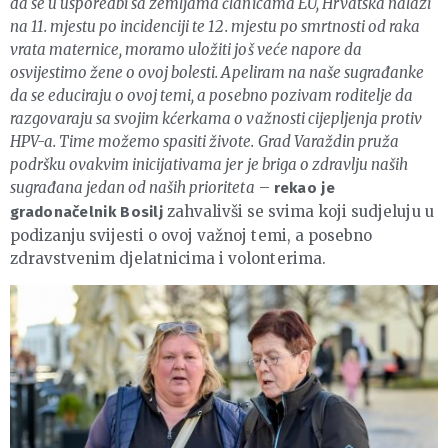
da se u usporedbi sa zemljama članicama EU, Hrvatska nalazi
na 11. mjestu po incidenciji te 12. mjestu po smrtnosti od raka
vrata maternice, moramo uložiti još veće napore da
osvijestimo žene o ovoj bolesti. Apeliram na naše sugrađanke
da se educiraju o ovoj temi, a posebno pozivam roditelje da
razgovaraju sa svojim kćerkama o važnosti cijepljenja protiv
HPV-a. Time možemo spasiti živote. Grad Varaždin pruža
podršku ovakvim inicijativama jer je briga o zdravlju naših
sugrađana jedan od naših prioriteta
–
rekao je
zahvalivši se svima koji sudjeluju u
gradonačelnik Bosilj
podizanju svijesti o ovoj važnoj temi, a posebno
zdravstvenim djelatnicima i volonterima.