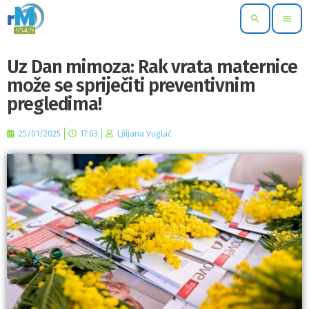
search
menu
Uz Dan mimoza: Rak vrata maternice
može se spriječiti preventivnim
pregledima!
25/01/2025
17:03
Ljiljana Vuglač