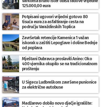
Varkoma Bruno Ister obišli radove vrijedne
125.000,00 eura
Potpisani ugovori vrijedni gotovo 80
tisuća eura za asfaltiranje cesta na
području Varaždinskih Toplica
Završetak retencije Kamenica 1 važan
iskorak u zaštiti Lepoglave i doline Bednje
od poplava
Mještani Dubravca proslavili Anino: Oko
400 vjernika okupilo se na tradicionalnom
proštenju
U Sigecu Ludbreškom završene punionice
za električne autobuse
Madžarevo dobilo novo dječje igralište: