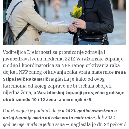
Voditeljica Djelatnosti za promicanje zdravlja i
javnozdravstvenu medicinu ZZJZ Varaždinske županije,
ujedno i koordinatorica za NPP ranog otkrivanja raka
dojke i NPP ranog otkrivanja raka vrata maternice
Irena
naglasila je kako od ovog
Stipešević Rakamarić
karcinoma od kojeg zapravo ne bi trebala oboljeti
nijedna žena,
u Varaždinskoj županiji prosječno godišnje
.
oboli između 10 i 12 žena, a umre njih 4-5
Poražavajući je podatak da je
u 2023. godini
osam žena u
, dok 2022.
našoj županiji umrlo od raka vrata maternice
godine nije umrla ni jedna žen
a – naglasila je dr. Stipešević