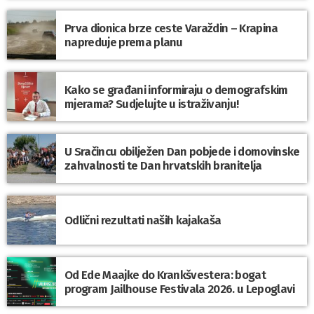
Prva dionica brze ceste Varaždin – Krapina
napreduje prema planu
Kako se građani informiraju o demografskim
mjerama? Sudjelujte u istraživanju!
U Sračincu obilježen Dan pobjede i domovinske
zahvalnosti te Dan hrvatskih branitelja
Odlični rezultati naših kajakaša
Od Ede Maajke do Krankšvestera: bogat
program Jailhouse Festivala 2026. u Lepoglavi