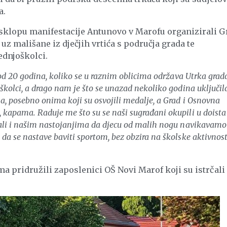
a.
 sklopu manifestacije Antunovo v Marofu organizirali G
uz mališane iz dječjih vrtića s područja grada te
ednjoškolci.
 od 20 godina, koliko se u raznim oblicima održava Utrka grad
školci, a drago nam je što se unazad nekoliko godina uključila
a, posebno onima koji su osvojili medalje, a Grad i Osnovna
 kapama. Raduje me što su se naši sugrađani okupili u doista
 ali i našim nastojanjima da djecu od malih nogu navikavamo
da se nastave baviti sportom, bez obzira na školske aktivnost
ma pridružili zaposlenici OŠ Novi Marof koji su istrčali