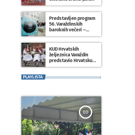
Koščak i Klemen
Modrijančić pobjednici
atletskog spektakla
Predstavljen program
“Korzo Jump 2026”
56. Varaždinskih
baroknih večeri –
zemlja partner
Kraljevina Belgija
KUD Hrvatskih
željeznica Varaždin
predstavio Hrvatsku
na međunarodnom
folklornom festivalu u
PLAYLISTA
SAD-u
insert_link