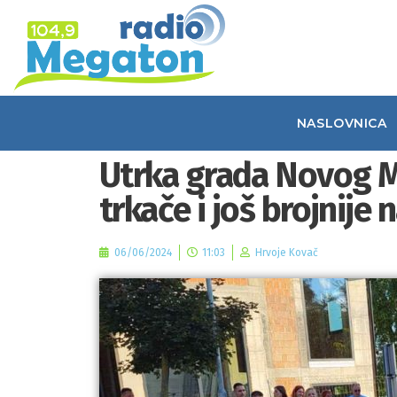
NASLOVNICA
Utrka grada Novog M
trkače i još brojnije 
06/06/2024
11:03
Hrvoje Kovač