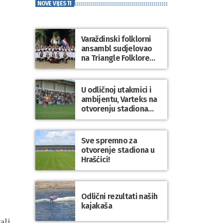
NOVE VIJESTI
Varaždinski folklorni
ansambl sudjelovao
na Triangle Folklore
Festivalu u Danskoj
U odličnoj utakmici i
ambijentu, Varteks na
otvorenju stadiona
odigrao 1:1 s
Mariborom
Sve spremno za
otvorenje stadiona u
Hrašćici!
Odlični rezultati naših
kajakaša
ali