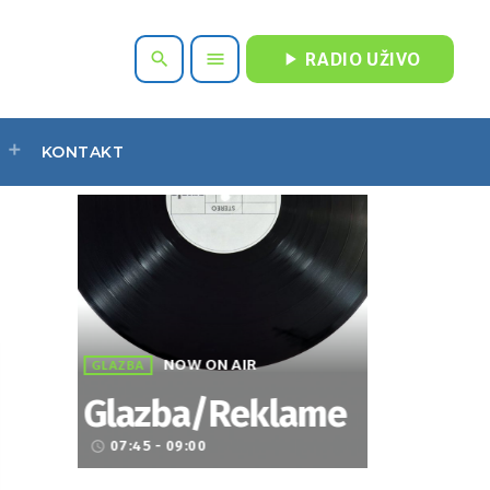
play_arrow
search
menu
RADIO UŽIVO
KONTAKT
NOW ON AIR
GLAZBA
Glazba/Reklame
07:45 - 09:00
access_time