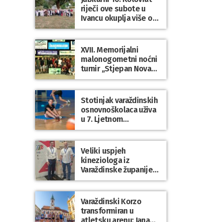
riječi ove subote u
Ivancu okuplja više od
50 pjesnika
XVII. Memorijalni
malonogometni noćni
turnir „Stjepan Novak“
okupio brojne ekipe i
posjetitelje u Grani
Stotinjak varaždinskih
osnovnoškolaca uživa
u 7. Ljetnom
sportskom višeboju
Veliki uspjeh
kineziologa iz
Varaždinske županije
na 34. međunarodnoj
ljetnoj školi
kineziologa u Poreču
Varaždinski Korzo
transformiran u
atletsku arenu: Jana