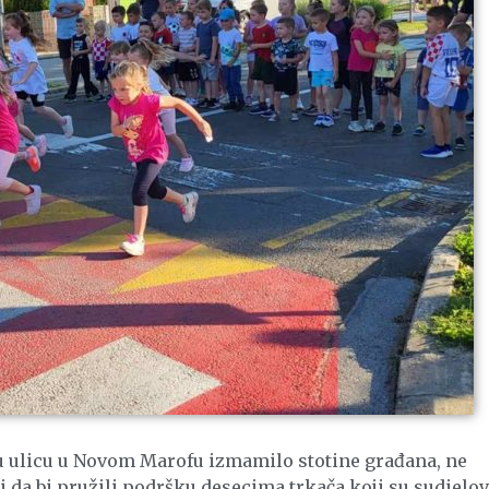
ku ulicu u Novom Marofu izmamilo stotine građana, ne
 i da bi pružili podršku desecima trkača koji su sudjelov