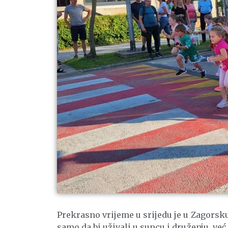
Prekrasno vrijeme u srijedu je u Zagors
samo da bi uživali u suncu i druženju, već