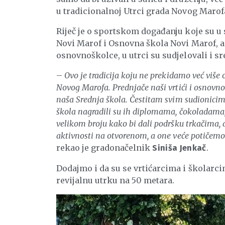
u tradicionalnoj Utrci grada Novog Marof
Riječ je o sportskom događanju koje su u
Novi Marof i Osnovna škola Novi Marof, a 
osnovnoškolce, u utrci su sudjelovali i sr
–
Ovo je tradicija koju ne prekidamo već više
Novog Marofa. Prednjače naši vrtići i osnovno
naša Srednja škola. Čestitam svim sudionicim
škola nagradili su ih diplomama, čokoladama,
velikom broju kako bi dali podršku trkačima,
aktivnosti na otvorenom, a one veće potičemo 
rekao je gradonačelnik
.
Siniša Jenkač
Dodajmo i da su se vrtićarcima i školarci
revijalnu utrku na 50 metara.