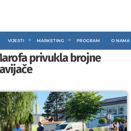
VIJESTI
MARKETING
PROGRAM
O NAMA
arofa privukla brojne
navijače