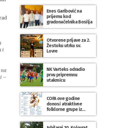
Enes Garibović na
prijemu kod
rad
gradonačelnika Bosilja
Otvorene prijave za 2.
a
Žestoku utrku sv.
 i
Lovre
NK Varteks odradio
 na
prvu pripremnu
i
–
utakmicu
COFA ove godine
donosi atraktivne
folklorne grupe iz
Poljske, Škotske, Litve
i Uskršnjih otoka
Jubilarni 10. Kolovrat