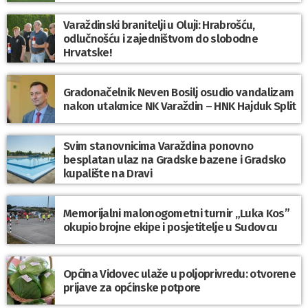
Varaždinski branitelji u Oluji: Hrabrošću,
odlučnošću i zajedništvom do slobodne
Hrvatske!
Gradonačelnik Neven Bosilj osudio vandalizam
nakon utakmice NK Varaždin – HNK Hajduk Split
Svim stanovnicima Varaždina ponovno
besplatan ulaz na Gradske bazene i Gradsko
kupalište na Dravi
Memorijalni malonogometni turnir „Luka Kos”
okupio brojne ekipe i posjetitelje u Sudovcu
Općina Vidovec ulaže u poljoprivredu: otvorene
prijave za općinske potpore