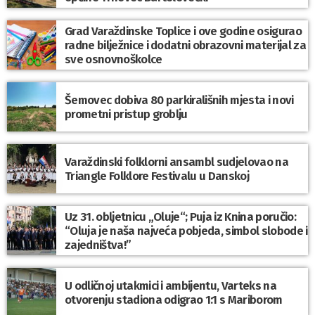
Grad Varaždinske Toplice i ove godine osigurao
radne bilježnice i dodatni obrazovni materijal za
sve osnovnoškolce
Šemovec dobiva 80 parkirališnih mjesta i novi
prometni pristup groblju
Varaždinski folklorni ansambl sudjelovao na
Triangle Folklore Festivalu u Danskoj
Uz 31. obljetnicu „Oluje“; Puja iz Knina poručio:
“Oluja je naša najveća pobjeda, simbol slobode i
zajedništva!”
U odličnoj utakmici i ambijentu, Varteks na
otvorenju stadiona odigrao 1:1 s Mariborom