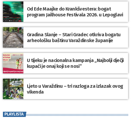
Od Ede Maajke do Krankšvestera: bogat
program Jailhouse Festivala 2026. u Lepoglavi
Gradina Slanje – Stari Gradec otkriva bogatu
arheološku baštinu Varaždinske županije
U tijeku je nacionalna kampanja „Najbolji dječji
kupaći je onaj koji se nosi“
Ljeto u Varaždinu – tri razloga za izlazak ovog
vikenda
PLAYLISTA