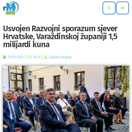
search
menu
Usvojen Razvojni sporazum sjever
Hrvatske, Varaždinskoj županiji 1,5
milijardi kuna
15/12/2021
14:33
Ljiljana Vuglač