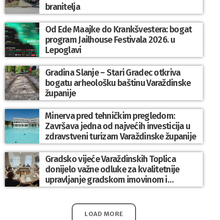
branitelja
Od Ede Maajke do Krankšvestera: bogat
program Jailhouse Festivala 2026. u
Lepoglavi
Gradina Slanje – Stari Gradec otkriva
bogatu arheološku baštinu Varaždinske
županije
Minerva pred tehničkim pregledom:
Završava jedna od najvećih investicija u
zdravstveni turizam Varaždinske županije
Gradsko vijeće Varaždinskih Toplica
donijelo važne odluke za kvalitetnije
upravljanje gradskom imovinom i
komunalnim sustavom
LOAD MORE