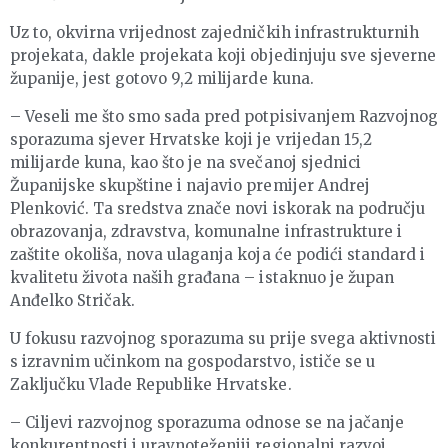
Uz to, okvirna vrijednost zajedničkih infrastrukturnih
projekata, dakle projekata koji objedinjuju sve sjeverne
županije, jest gotovo 9,2 milijarde kuna.
– Veseli me što smo sada pred potpisivanjem Razvojnog
sporazuma sjever Hrvatske koji je vrijedan 15,2
milijarde kuna, kao što je na svečanoj sjednici
Županijske skupštine i najavio premijer Andrej
Plenković. Ta sredstva znače novi iskorak na području
obrazovanja, zdravstva, komunalne infrastrukture i
zaštite okoliša, nova ulaganja koja će podići standard i
kvalitetu života naših građana – istaknuo je župan
Anđelko Stričak.
U fokusu razvojnog sporazuma su prije svega aktivnosti
s izravnim učinkom na gospodarstvo, ističe se u
Zaključku Vlade Republike Hrvatske.
– Ciljevi razvojnog sporazuma odnose se na jačanje
konkurentnosti i uravnoteženiji regionalni razvoj,