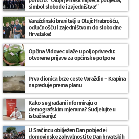
poručio: “Oluja je naša najveća pobjeda,
simbol slobode i zajedništva!”
Varaždinski branitelji u Oluji: Hrabrošću,
odlučnošću i zajedništvom do slobodne
Hrvatske!
Općina Vidovec ulaže u poljoprivredu:
otvorene prijave za općinske potpore
Prva dionica brze ceste Varaždin – Krapina
napreduje prema planu
Kako se građani informiraju o
demografskim mjerama? Sudjelujte u
istraživanju!
U Sračincu obilježen Dan pobjede i
domovinske zahvalnosti te Dan hrvatskih