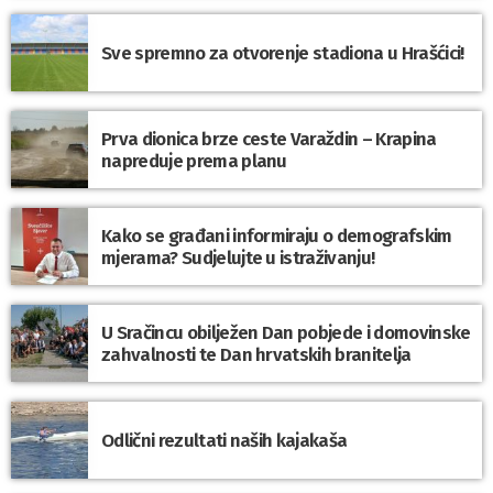
Sve spremno za otvorenje stadiona u Hrašćici!
Prva dionica brze ceste Varaždin – Krapina
napreduje prema planu
Kako se građani informiraju o demografskim
mjerama? Sudjelujte u istraživanju!
U Sračincu obilježen Dan pobjede i domovinske
zahvalnosti te Dan hrvatskih branitelja
Odlični rezultati naših kajakaša