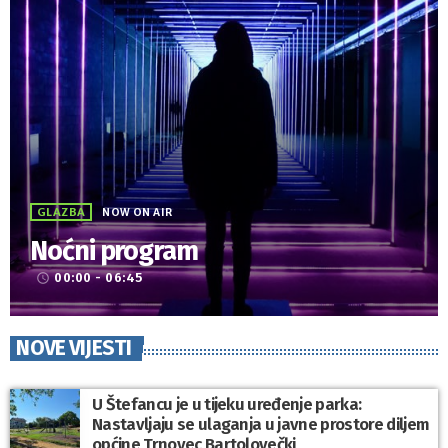
GLAZBA
NOW ON AIR
Noćni program
00:00 - 06:45
access_time
NOVE VIJESTI
U Štefancu je u tijeku uređenje parka:
Nastavljaju se ulaganja u javne prostore diljem
općine Trnovec Bartolovečki